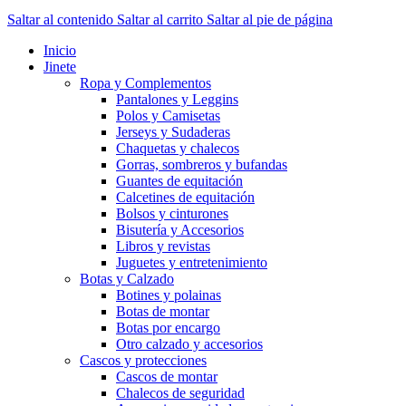
Saltar al contenido
Saltar al carrito
Saltar al pie de página
Inicio
Jinete
Ropa y Complementos
Pantalones y Leggins
Polos y Camisetas
Jerseys y Sudaderas
Chaquetas y chalecos
Gorras, sombreros y bufandas
Guantes de equitación
Calcetines de equitación
Bolsos y cinturones
Bisutería y Accesorios
Libros y revistas
Juguetes y entretenimiento
Botas y Calzado
Botines y polainas
Botas de montar
Botas por encargo
Otro calzado y accesorios
Cascos y protecciones
Cascos de montar
Chalecos de seguridad