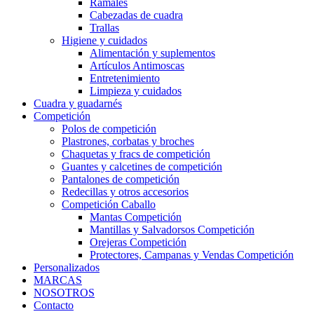
Ramales
Cabezadas de cuadra
Trallas
Higiene y cuidados
Alimentación y suplementos
Artículos Antimoscas
Entretenimiento
Limpieza y cuidados
Cuadra y guadarnés
Competición
Polos de competición
Plastrones, corbatas y broches
Chaquetas y fracs de competición
Guantes y calcetines de competición
Pantalones de competición
Redecillas y otros accesorios
Competición Caballo
Mantas Competición
Mantillas y Salvadorsos Competición
Orejeras Competición
Protectores, Campanas y Vendas Competición
Personalizados
MARCAS
NOSOTROS
Contacto