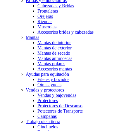
Bridas y embocaduras
Cabezadas y Bridas
Frontaleras
Orejeras
Riendas
Muserolas
Accesorios bridas y cabezadas
Mantas
Mantas de interior
Mantas de exterior
Mantas de secado
Mantas antimoscas
Mantas polares
Accesorios mantas
Ayudas para equitación
Filetes y bocados
Otras ayudas
Vendas y protectores
Vendas y bajovendas
Protectores
Protectores de Descanso
Potectores de Transporte
Campanas
Trabajo pie a tierra
Cinchuelos