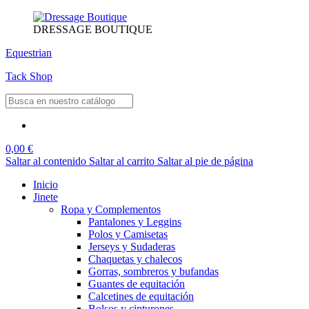
DRESSAGE BOUTIQUE
Equestrian
Tack Shop
0,00 €
Saltar al contenido
Saltar al carrito
Saltar al pie de página
Inicio
Jinete
Ropa y Complementos
Pantalones y Leggins
Polos y Camisetas
Jerseys y Sudaderas
Chaquetas y chalecos
Gorras, sombreros y bufandas
Guantes de equitación
Calcetines de equitación
Bolsos y cinturones