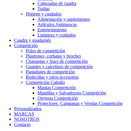
Cabezadas de cuadra
Trallas
Higiene y cuidados
Alimentación y suplementos
Artículos Antimoscas
Entretenimiento
Limpieza y cuidados
Cuadra y guadarnés
Competición
Polos de competición
Plastrones, corbatas y broches
Chaquetas y fracs de competición
Guantes y calcetines de competición
Pantalones de competición
Redecillas y otros accesorios
Competición Caballo
Mantas Competición
Mantillas y Salvadorsos Competición
Orejeras Competición
Protectores, Campanas y Vendas Competición
Personalizados
MARCAS
NOSOTROS
Contacto