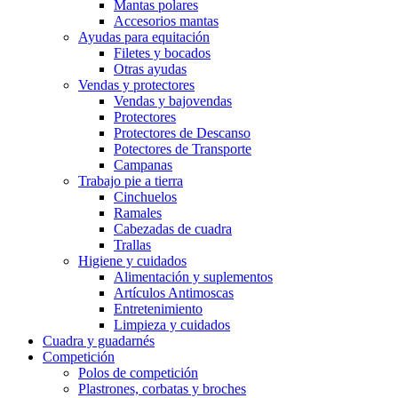
Mantas polares
Accesorios mantas
Ayudas para equitación
Filetes y bocados
Otras ayudas
Vendas y protectores
Vendas y bajovendas
Protectores
Protectores de Descanso
Potectores de Transporte
Campanas
Trabajo pie a tierra
Cinchuelos
Ramales
Cabezadas de cuadra
Trallas
Higiene y cuidados
Alimentación y suplementos
Artículos Antimoscas
Entretenimiento
Limpieza y cuidados
Cuadra y guadarnés
Competición
Polos de competición
Plastrones, corbatas y broches