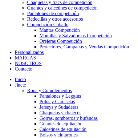
Chaquetas y fracs de competición
Guantes y calcetines de competición
Pantalones de competición
Redecillas y otros accesorios
Competición Caballo
Mantas Competición
Mantillas y Salvadorsos Competición
Orejeras Competición
Protectores, Campanas y Vendas Competición
Personalizados
MARCAS
NOSOTROS
Contacto
Inicio
Jinete
Ropa y Complementos
Pantalones y Leggins
Polos y Camisetas
Jerseys y Sudaderas
Chaquetas y chalecos
Gorras, sombreros y bufandas
Guantes de equitación
Calcetines de equitación
Bolsos y cinturones