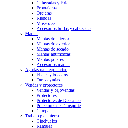
Cabezadas y Bridas
Frontaleras
Orejeras
Riendas
Muserolas
Accesorios bridas y cabezadas
Mantas
Mantas de interior
Mantas de exterior
Mantas de secado
Mantas antimoscas
Mantas polares
Accesorios mantas
Ayudas para equitación
Filetes y bocados
Otras ayudas
Vendas y protectores
Vendas y bajovendas
Protectores
Protectores de Descanso
Potectores de Transporte
Campanas
Trabajo pie a tierra
Cinchuelos
Ramales