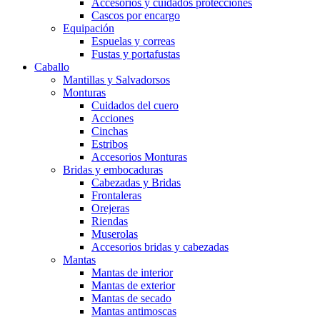
Accesorios y cuidados protecciones
Cascos por encargo
Equipación
Espuelas y correas
Fustas y portafustas
Caballo
Mantillas y Salvadorsos
Monturas
Cuidados del cuero
Acciones
Cinchas
Estribos
Accesorios Monturas
Bridas y embocaduras
Cabezadas y Bridas
Frontaleras
Orejeras
Riendas
Muserolas
Accesorios bridas y cabezadas
Mantas
Mantas de interior
Mantas de exterior
Mantas de secado
Mantas antimoscas