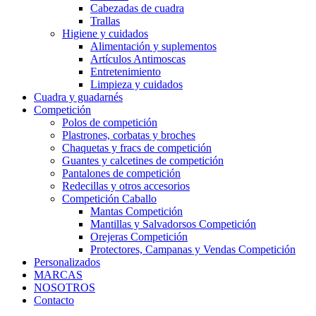
Cabezadas de cuadra
Trallas
Higiene y cuidados
Alimentación y suplementos
Artículos Antimoscas
Entretenimiento
Limpieza y cuidados
Cuadra y guadarnés
Competición
Polos de competición
Plastrones, corbatas y broches
Chaquetas y fracs de competición
Guantes y calcetines de competición
Pantalones de competición
Redecillas y otros accesorios
Competición Caballo
Mantas Competición
Mantillas y Salvadorsos Competición
Orejeras Competición
Protectores, Campanas y Vendas Competición
Personalizados
MARCAS
NOSOTROS
Contacto