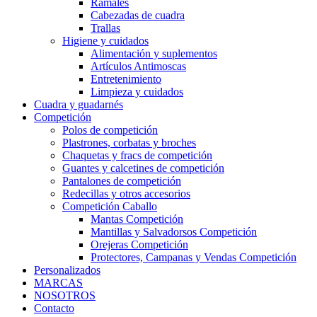
Ramales
Cabezadas de cuadra
Trallas
Higiene y cuidados
Alimentación y suplementos
Artículos Antimoscas
Entretenimiento
Limpieza y cuidados
Cuadra y guadarnés
Competición
Polos de competición
Plastrones, corbatas y broches
Chaquetas y fracs de competición
Guantes y calcetines de competición
Pantalones de competición
Redecillas y otros accesorios
Competición Caballo
Mantas Competición
Mantillas y Salvadorsos Competición
Orejeras Competición
Protectores, Campanas y Vendas Competición
Personalizados
MARCAS
NOSOTROS
Contacto