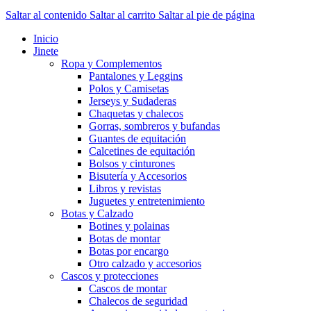
Saltar al contenido
Saltar al carrito
Saltar al pie de página
Inicio
Jinete
Ropa y Complementos
Pantalones y Leggins
Polos y Camisetas
Jerseys y Sudaderas
Chaquetas y chalecos
Gorras, sombreros y bufandas
Guantes de equitación
Calcetines de equitación
Bolsos y cinturones
Bisutería y Accesorios
Libros y revistas
Juguetes y entretenimiento
Botas y Calzado
Botines y polainas
Botas de montar
Botas por encargo
Otro calzado y accesorios
Cascos y protecciones
Cascos de montar
Chalecos de seguridad