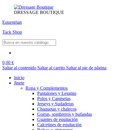
DRESSAGE BOUTIQUE
Equestrian
Tack Shop
0,00 €
Saltar al contenido
Saltar al carrito
Saltar al pie de página
Inicio
Jinete
Ropa y Complementos
Pantalones y Leggins
Polos y Camisetas
Jerseys y Sudaderas
Chaquetas y chalecos
Gorras, sombreros y bufandas
Guantes de equitación
Calcetines de equitación
Bolsos y cinturones