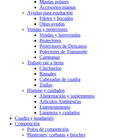
Mantas polares
Accesorios mantas
Ayudas para equitación
Filetes y bocados
Otras ayudas
Vendas y protectores
Vendas y bajovendas
Protectores
Protectores de Descanso
Potectores de Transporte
Campanas
Trabajo pie a tierra
Cinchuelos
Ramales
Cabezadas de cuadra
Trallas
Higiene y cuidados
Alimentación y suplementos
Artículos Antimoscas
Entretenimiento
Limpieza y cuidados
Cuadra y guadarnés
Competición
Polos de competición
Plastrones, corbatas y broches