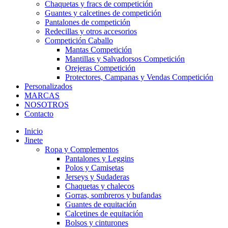
Chaquetas y fracs de competición
Guantes y calcetines de competición
Pantalones de competición
Redecillas y otros accesorios
Competición Caballo
Mantas Competición
Mantillas y Salvadorsos Competición
Orejeras Competición
Protectores, Campanas y Vendas Competición
Personalizados
MARCAS
NOSOTROS
Contacto
Inicio
Jinete
Ropa y Complementos
Pantalones y Leggins
Polos y Camisetas
Jerseys y Sudaderas
Chaquetas y chalecos
Gorras, sombreros y bufandas
Guantes de equitación
Calcetines de equitación
Bolsos y cinturones