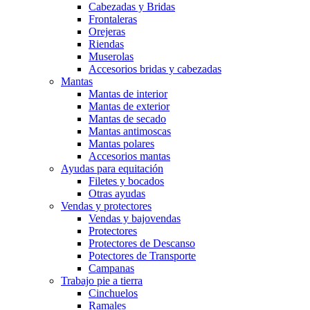
Cabezadas y Bridas
Frontaleras
Orejeras
Riendas
Muserolas
Accesorios bridas y cabezadas
Mantas
Mantas de interior
Mantas de exterior
Mantas de secado
Mantas antimoscas
Mantas polares
Accesorios mantas
Ayudas para equitación
Filetes y bocados
Otras ayudas
Vendas y protectores
Vendas y bajovendas
Protectores
Protectores de Descanso
Potectores de Transporte
Campanas
Trabajo pie a tierra
Cinchuelos
Ramales