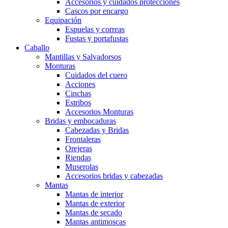
Accesorios y cuidados protecciones
Cascos por encargo
Equipación
Espuelas y correas
Fustas y portafustas
Caballo
Mantillas y Salvadorsos
Monturas
Cuidados del cuero
Acciones
Cinchas
Estribos
Accesorios Monturas
Bridas y embocaduras
Cabezadas y Bridas
Frontaleras
Orejeras
Riendas
Muserolas
Accesorios bridas y cabezadas
Mantas
Mantas de interior
Mantas de exterior
Mantas de secado
Mantas antimoscas