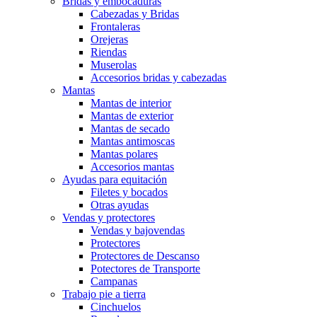
Bridas y embocaduras
Cabezadas y Bridas
Frontaleras
Orejeras
Riendas
Muserolas
Accesorios bridas y cabezadas
Mantas
Mantas de interior
Mantas de exterior
Mantas de secado
Mantas antimoscas
Mantas polares
Accesorios mantas
Ayudas para equitación
Filetes y bocados
Otras ayudas
Vendas y protectores
Vendas y bajovendas
Protectores
Protectores de Descanso
Potectores de Transporte
Campanas
Trabajo pie a tierra
Cinchuelos