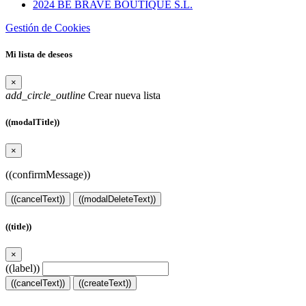
2024 BE BRAVE BOUTIQUE S.L.
Gestión de Cookies
Mi lista de deseos
×
add_circle_outline
Crear nueva lista
((modalTitle))
×
((confirmMessage))
((cancelText))
((modalDeleteText))
((title))
×
((label))
((cancelText))
((createText))