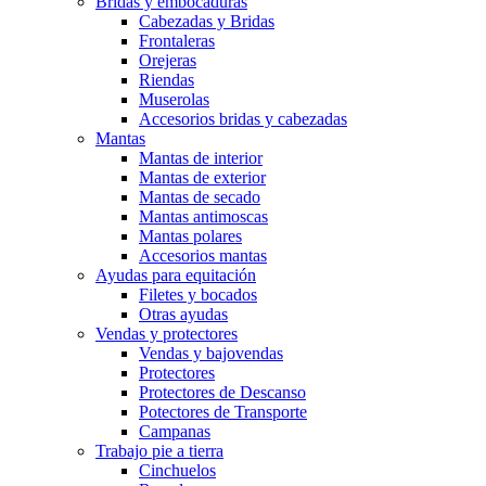
Bridas y embocaduras
Cabezadas y Bridas
Frontaleras
Orejeras
Riendas
Muserolas
Accesorios bridas y cabezadas
Mantas
Mantas de interior
Mantas de exterior
Mantas de secado
Mantas antimoscas
Mantas polares
Accesorios mantas
Ayudas para equitación
Filetes y bocados
Otras ayudas
Vendas y protectores
Vendas y bajovendas
Protectores
Protectores de Descanso
Potectores de Transporte
Campanas
Trabajo pie a tierra
Cinchuelos