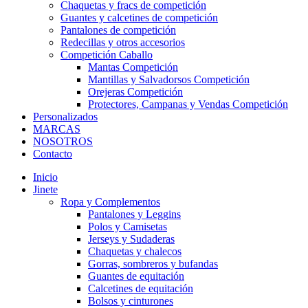
Chaquetas y fracs de competición
Guantes y calcetines de competición
Pantalones de competición
Redecillas y otros accesorios
Competición Caballo
Mantas Competición
Mantillas y Salvadorsos Competición
Orejeras Competición
Protectores, Campanas y Vendas Competición
Personalizados
MARCAS
NOSOTROS
Contacto
Inicio
Jinete
Ropa y Complementos
Pantalones y Leggins
Polos y Camisetas
Jerseys y Sudaderas
Chaquetas y chalecos
Gorras, sombreros y bufandas
Guantes de equitación
Calcetines de equitación
Bolsos y cinturones