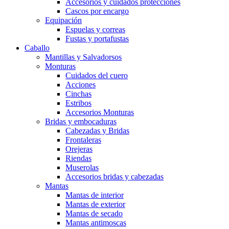
Accesorios y cuidados protecciones
Cascos por encargo
Equipación
Espuelas y correas
Fustas y portafustas
Caballo
Mantillas y Salvadorsos
Monturas
Cuidados del cuero
Acciones
Cinchas
Estribos
Accesorios Monturas
Bridas y embocaduras
Cabezadas y Bridas
Frontaleras
Orejeras
Riendas
Muserolas
Accesorios bridas y cabezadas
Mantas
Mantas de interior
Mantas de exterior
Mantas de secado
Mantas antimoscas