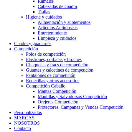
Ramales
Cabezadas de cuadra
Trallas
Higiene y cuidados
Alimentación y suplementos
Artículos Antimoscas
Entretenimiento
Limpieza y cuidados
Cuadra y guadarnés
Competición
Polos de competición
Plastrones, corbatas y broches
Chaquetas y fracs de competición
Guantes y calcetines de competición
Pantalones de competición
Redecillas y otros accesorios
Competición Caballo
Mantas Competición
Mantillas y Salvadorsos Competición
Orejeras Competición
Protectores, Campanas y Vendas Competición
Personalizados
MARCAS
NOSOTROS
Contacto