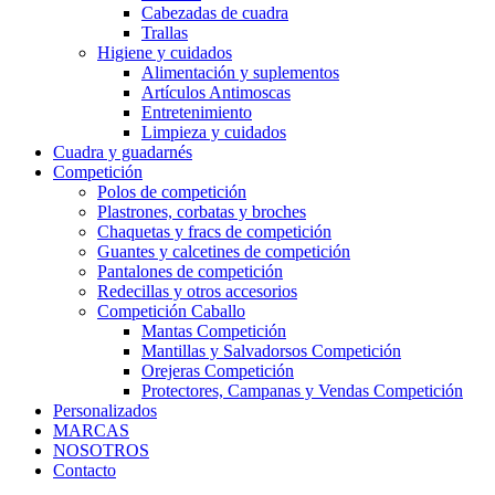
Cabezadas de cuadra
Trallas
Higiene y cuidados
Alimentación y suplementos
Artículos Antimoscas
Entretenimiento
Limpieza y cuidados
Cuadra y guadarnés
Competición
Polos de competición
Plastrones, corbatas y broches
Chaquetas y fracs de competición
Guantes y calcetines de competición
Pantalones de competición
Redecillas y otros accesorios
Competición Caballo
Mantas Competición
Mantillas y Salvadorsos Competición
Orejeras Competición
Protectores, Campanas y Vendas Competición
Personalizados
MARCAS
NOSOTROS
Contacto