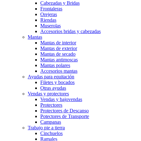
Cabezadas y Bridas
Frontaleras
Orejeras
Riendas
Muserolas
Accesorios bridas y cabezadas
Mantas
Mantas de interior
Mantas de exterior
Mantas de secado
Mantas antimoscas
Mantas polares
Accesorios mantas
Ayudas para equitación
Filetes y bocados
Otras ayudas
Vendas y protectores
Vendas y bajovendas
Protectores
Protectores de Descanso
Potectores de Transporte
Campanas
Trabajo pie a tierra
Cinchuelos
Ramales