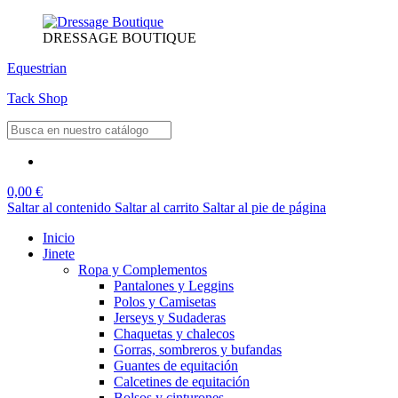
DRESSAGE BOUTIQUE
Equestrian
Tack Shop
0,00 €
Saltar al contenido
Saltar al carrito
Saltar al pie de página
Inicio
Jinete
Ropa y Complementos
Pantalones y Leggins
Polos y Camisetas
Jerseys y Sudaderas
Chaquetas y chalecos
Gorras, sombreros y bufandas
Guantes de equitación
Calcetines de equitación
Bolsos y cinturones