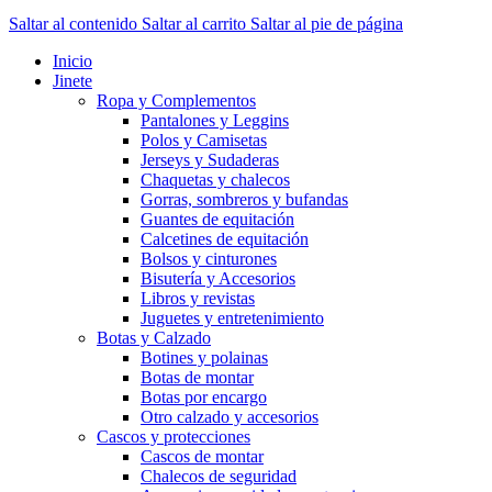
Saltar al contenido
Saltar al carrito
Saltar al pie de página
Inicio
Jinete
Ropa y Complementos
Pantalones y Leggins
Polos y Camisetas
Jerseys y Sudaderas
Chaquetas y chalecos
Gorras, sombreros y bufandas
Guantes de equitación
Calcetines de equitación
Bolsos y cinturones
Bisutería y Accesorios
Libros y revistas
Juguetes y entretenimiento
Botas y Calzado
Botines y polainas
Botas de montar
Botas por encargo
Otro calzado y accesorios
Cascos y protecciones
Cascos de montar
Chalecos de seguridad