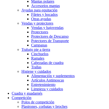
Mantas polares
Accesorios mantas
Ayudas para equitación
Filetes y bocados
Otras ayudas
Vendas y protectores
Vendas y bajovendas
Protectores
Protectores de Descanso
Potectores de Transporte
Campanas
Trabajo pie a tierra
Cinchuelos
Ramales
Cabezadas de cuadra
Trallas
Higiene y cuidados
Alimentación y suplementos
Artículos Antimoscas
Entretenimiento
Limpieza y cuidados
Cuadra y guadarnés
Competición
Polos de competición
Plastrones, corbatas y broches