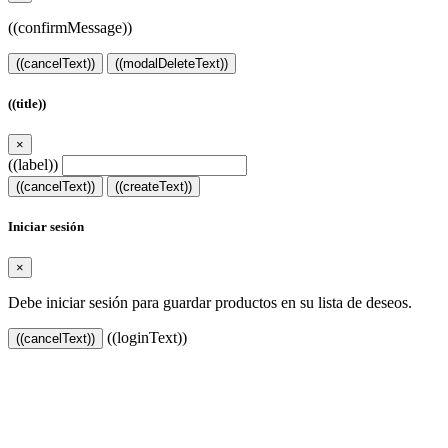
((confirmMessage))
((cancelText))
((modalDeleteText))
((title))
×
((label))
((cancelText))
((createText))
Iniciar sesión
×
Debe iniciar sesión para guardar productos en su lista de deseos.
((loginText))
((cancelText))