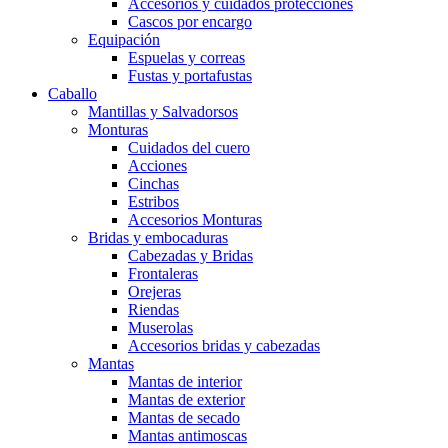
Accesorios y cuidados protecciones
Cascos por encargo
Equipación
Espuelas y correas
Fustas y portafustas
Caballo
Mantillas y Salvadorsos
Monturas
Cuidados del cuero
Acciones
Cinchas
Estribos
Accesorios Monturas
Bridas y embocaduras
Cabezadas y Bridas
Frontaleras
Orejeras
Riendas
Muserolas
Accesorios bridas y cabezadas
Mantas
Mantas de interior
Mantas de exterior
Mantas de secado
Mantas antimoscas