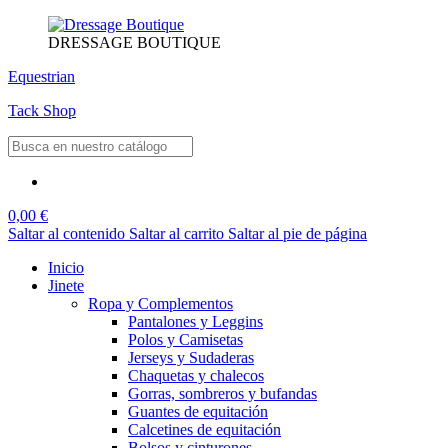
DRESSAGE BOUTIQUE
Equestrian
Tack Shop
0,00 €
Saltar al contenido
Saltar al carrito
Saltar al pie de página
Inicio
Jinete
Ropa y Complementos
Pantalones y Leggins
Polos y Camisetas
Jerseys y Sudaderas
Chaquetas y chalecos
Gorras, sombreros y bufandas
Guantes de equitación
Calcetines de equitación
Bolsos y cinturones