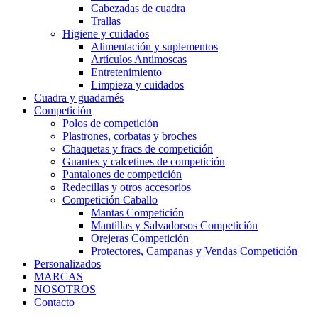
Cabezadas de cuadra
Trallas
Higiene y cuidados
Alimentación y suplementos
Artículos Antimoscas
Entretenimiento
Limpieza y cuidados
Cuadra y guadarnés
Competición
Polos de competición
Plastrones, corbatas y broches
Chaquetas y fracs de competición
Guantes y calcetines de competición
Pantalones de competición
Redecillas y otros accesorios
Competición Caballo
Mantas Competición
Mantillas y Salvadorsos Competición
Orejeras Competición
Protectores, Campanas y Vendas Competición
Personalizados
MARCAS
NOSOTROS
Contacto