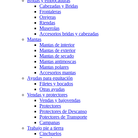
Bridas y embocaduras
Cabezadas y Bridas
Frontaleras
Orejeras
Riendas
Muserolas
Accesorios bridas y cabezadas
Mantas
Mantas de interior
Mantas de exterior
Mantas de secado
Mantas antimoscas
Mantas polares
Accesorios mantas
Ayudas para equitación
Filetes y bocados
Otras ayudas
Vendas y protectores
Vendas y bajovendas
Protectores
Protectores de Descanso
Potectores de Transporte
Campanas
Trabajo pie a tierra
Cinchuelos