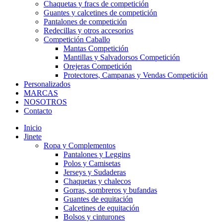
Chaquetas y fracs de competición
Guantes y calcetines de competición
Pantalones de competición
Redecillas y otros accesorios
Competición Caballo
Mantas Competición
Mantillas y Salvadorsos Competición
Orejeras Competición
Protectores, Campanas y Vendas Competición
Personalizados
MARCAS
NOSOTROS
Contacto
Inicio
Jinete
Ropa y Complementos
Pantalones y Leggins
Polos y Camisetas
Jerseys y Sudaderas
Chaquetas y chalecos
Gorras, sombreros y bufandas
Guantes de equitación
Calcetines de equitación
Bolsos y cinturones