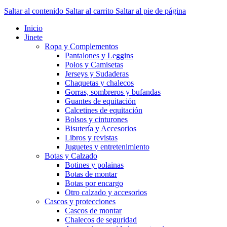
Saltar al contenido
Saltar al carrito
Saltar al pie de página
Inicio
Jinete
Ropa y Complementos
Pantalones y Leggins
Polos y Camisetas
Jerseys y Sudaderas
Chaquetas y chalecos
Gorras, sombreros y bufandas
Guantes de equitación
Calcetines de equitación
Bolsos y cinturones
Bisutería y Accesorios
Libros y revistas
Juguetes y entretenimiento
Botas y Calzado
Botines y polainas
Botas de montar
Botas por encargo
Otro calzado y accesorios
Cascos y protecciones
Cascos de montar
Chalecos de seguridad