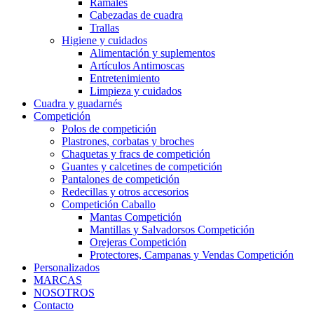
Ramales
Cabezadas de cuadra
Trallas
Higiene y cuidados
Alimentación y suplementos
Artículos Antimoscas
Entretenimiento
Limpieza y cuidados
Cuadra y guadarnés
Competición
Polos de competición
Plastrones, corbatas y broches
Chaquetas y fracs de competición
Guantes y calcetines de competición
Pantalones de competición
Redecillas y otros accesorios
Competición Caballo
Mantas Competición
Mantillas y Salvadorsos Competición
Orejeras Competición
Protectores, Campanas y Vendas Competición
Personalizados
MARCAS
NOSOTROS
Contacto