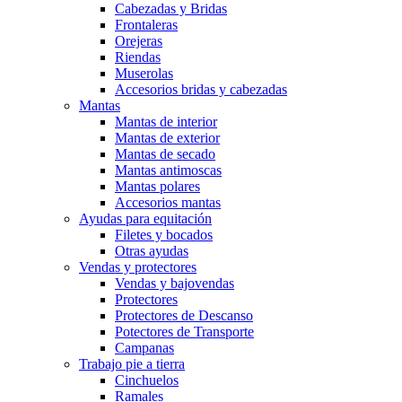
Cabezadas y Bridas
Frontaleras
Orejeras
Riendas
Muserolas
Accesorios bridas y cabezadas
Mantas
Mantas de interior
Mantas de exterior
Mantas de secado
Mantas antimoscas
Mantas polares
Accesorios mantas
Ayudas para equitación
Filetes y bocados
Otras ayudas
Vendas y protectores
Vendas y bajovendas
Protectores
Protectores de Descanso
Potectores de Transporte
Campanas
Trabajo pie a tierra
Cinchuelos
Ramales