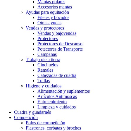
Mantas polares
Accesorios mantas
Ayudas para equitación
Filetes y bocados
Otras ayudas
Vendas y protectores
Vendas y bajovendas
Protectores
Protectores de Descanso
Potectores de Transporte
Campanas
Trabajo pie a tierra
Cinchuelos
Ramales
Cabezadas de cuadra
Trallas
Higiene y cuidados
Alimentación y suplementos
Artículos Antimoscas
Entretenimiento
Limpieza y cuidados
Cuadra y guadarnés
Competición
Polos de competición
Plastrones, corbatas y broches