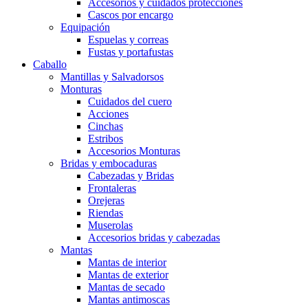
Accesorios y cuidados protecciones
Cascos por encargo
Equipación
Espuelas y correas
Fustas y portafustas
Caballo
Mantillas y Salvadorsos
Monturas
Cuidados del cuero
Acciones
Cinchas
Estribos
Accesorios Monturas
Bridas y embocaduras
Cabezadas y Bridas
Frontaleras
Orejeras
Riendas
Muserolas
Accesorios bridas y cabezadas
Mantas
Mantas de interior
Mantas de exterior
Mantas de secado
Mantas antimoscas