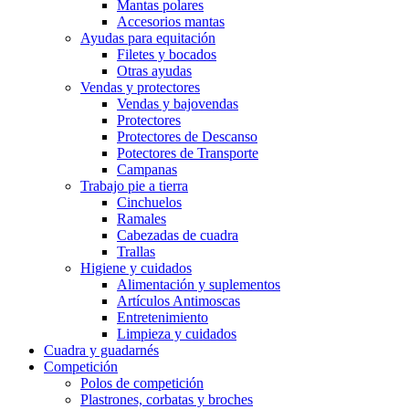
Mantas polares
Accesorios mantas
Ayudas para equitación
Filetes y bocados
Otras ayudas
Vendas y protectores
Vendas y bajovendas
Protectores
Protectores de Descanso
Potectores de Transporte
Campanas
Trabajo pie a tierra
Cinchuelos
Ramales
Cabezadas de cuadra
Trallas
Higiene y cuidados
Alimentación y suplementos
Artículos Antimoscas
Entretenimiento
Limpieza y cuidados
Cuadra y guadarnés
Competición
Polos de competición
Plastrones, corbatas y broches