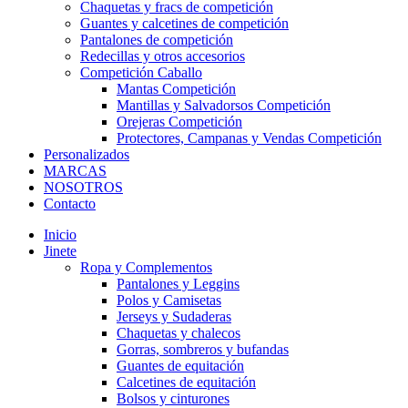
Chaquetas y fracs de competición
Guantes y calcetines de competición
Pantalones de competición
Redecillas y otros accesorios
Competición Caballo
Mantas Competición
Mantillas y Salvadorsos Competición
Orejeras Competición
Protectores, Campanas y Vendas Competición
Personalizados
MARCAS
NOSOTROS
Contacto
Inicio
Jinete
Ropa y Complementos
Pantalones y Leggins
Polos y Camisetas
Jerseys y Sudaderas
Chaquetas y chalecos
Gorras, sombreros y bufandas
Guantes de equitación
Calcetines de equitación
Bolsos y cinturones