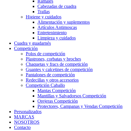
Ramales
Cabezadas de cuadra
Trallas
Higiene y cuidados
Alimentación y suplementos
Artículos Antimoscas
Entretenimiento
Limpieza y cuidados
Cuadra y guadarnés
Competición
Polos de competición
Plastrones, corbatas y broches
Chaquetas y fracs de competición
Guantes y calcetines de competición
Pantalones de competición
Redecillas y otros accesorios
Competición Caballo
Mantas Competición
Mantillas y Salvadorsos Competición
Orejeras Competición
Protectores, Campanas y Vendas Competición
Personalizados
MARCAS
NOSOTROS
Contacto