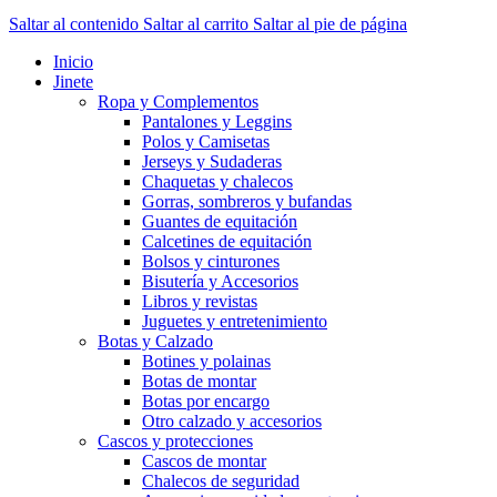
Saltar al contenido
Saltar al carrito
Saltar al pie de página
Inicio
Jinete
Ropa y Complementos
Pantalones y Leggins
Polos y Camisetas
Jerseys y Sudaderas
Chaquetas y chalecos
Gorras, sombreros y bufandas
Guantes de equitación
Calcetines de equitación
Bolsos y cinturones
Bisutería y Accesorios
Libros y revistas
Juguetes y entretenimiento
Botas y Calzado
Botines y polainas
Botas de montar
Botas por encargo
Otro calzado y accesorios
Cascos y protecciones
Cascos de montar
Chalecos de seguridad