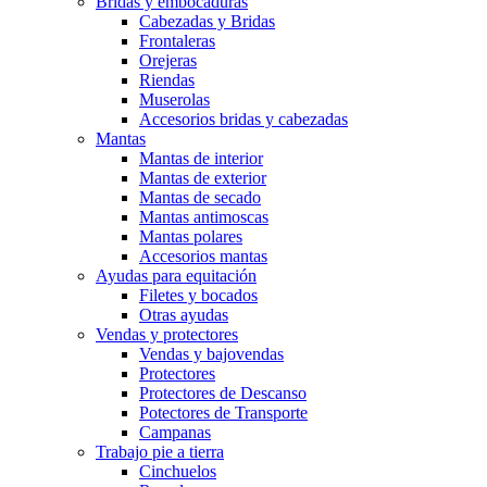
Bridas y embocaduras
Cabezadas y Bridas
Frontaleras
Orejeras
Riendas
Muserolas
Accesorios bridas y cabezadas
Mantas
Mantas de interior
Mantas de exterior
Mantas de secado
Mantas antimoscas
Mantas polares
Accesorios mantas
Ayudas para equitación
Filetes y bocados
Otras ayudas
Vendas y protectores
Vendas y bajovendas
Protectores
Protectores de Descanso
Potectores de Transporte
Campanas
Trabajo pie a tierra
Cinchuelos