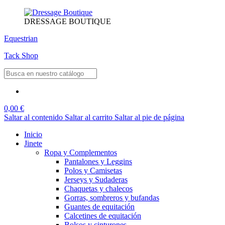
DRESSAGE BOUTIQUE
Equestrian
Tack Shop
0,00 €
Saltar al contenido
Saltar al carrito
Saltar al pie de página
Inicio
Jinete
Ropa y Complementos
Pantalones y Leggins
Polos y Camisetas
Jerseys y Sudaderas
Chaquetas y chalecos
Gorras, sombreros y bufandas
Guantes de equitación
Calcetines de equitación
Bolsos y cinturones