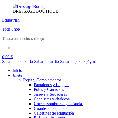
DRESSAGE BOUTIQUE
Equestrian
Tack Shop
0,00 €
Saltar al contenido
Saltar al carrito
Saltar al pie de página
Inicio
Jinete
Ropa y Complementos
Pantalones y Leggins
Polos y Camisetas
Jerseys y Sudaderas
Chaquetas y chalecos
Gorras, sombreros y bufandas
Guantes de equitación
Calcetines de equitación
Bolsos y cinturones