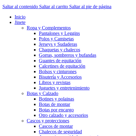
Saltar al contenido
Saltar al carrito
Saltar al pie de página
Inicio
Jinete
Ropa y Complementos
Pantalones y Leggins
Polos y Camisetas
Jerseys y Sudaderas
Chaquetas y chalecos
Gorras, sombreros y bufandas
Guantes de equitación
Calcetines de equitación
Bolsos y cinturones
Bisutería y Accesorios
Libros y revistas
Juguetes y entretenimiento
Botas y Calzado
Botines y polainas
Botas de montar
Botas por encargo
Otro calzado y accesorios
Cascos y protecciones
Cascos de montar
Chalecos de seguridad