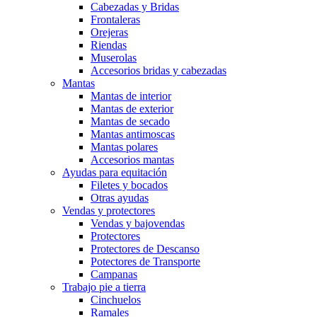
Cabezadas y Bridas
Frontaleras
Orejeras
Riendas
Muserolas
Accesorios bridas y cabezadas
Mantas
Mantas de interior
Mantas de exterior
Mantas de secado
Mantas antimoscas
Mantas polares
Accesorios mantas
Ayudas para equitación
Filetes y bocados
Otras ayudas
Vendas y protectores
Vendas y bajovendas
Protectores
Protectores de Descanso
Potectores de Transporte
Campanas
Trabajo pie a tierra
Cinchuelos
Ramales