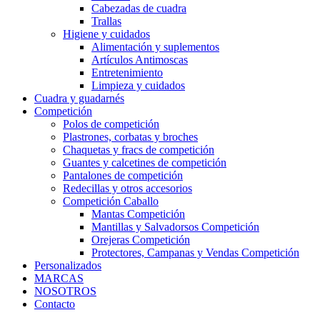
Cabezadas de cuadra
Trallas
Higiene y cuidados
Alimentación y suplementos
Artículos Antimoscas
Entretenimiento
Limpieza y cuidados
Cuadra y guadarnés
Competición
Polos de competición
Plastrones, corbatas y broches
Chaquetas y fracs de competición
Guantes y calcetines de competición
Pantalones de competición
Redecillas y otros accesorios
Competición Caballo
Mantas Competición
Mantillas y Salvadorsos Competición
Orejeras Competición
Protectores, Campanas y Vendas Competición
Personalizados
MARCAS
NOSOTROS
Contacto