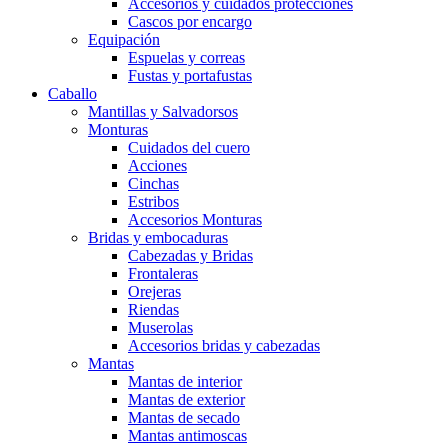
Accesorios y cuidados protecciones
Cascos por encargo
Equipación
Espuelas y correas
Fustas y portafustas
Caballo
Mantillas y Salvadorsos
Monturas
Cuidados del cuero
Acciones
Cinchas
Estribos
Accesorios Monturas
Bridas y embocaduras
Cabezadas y Bridas
Frontaleras
Orejeras
Riendas
Muserolas
Accesorios bridas y cabezadas
Mantas
Mantas de interior
Mantas de exterior
Mantas de secado
Mantas antimoscas