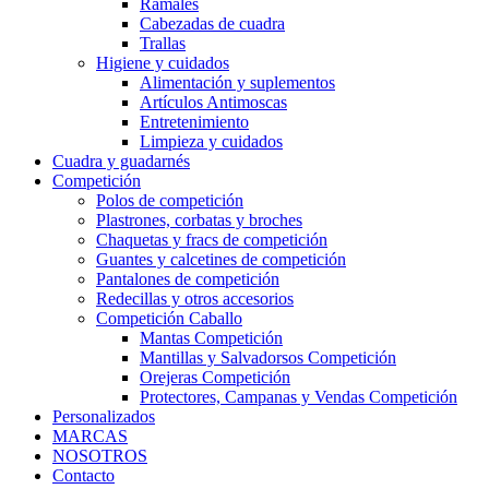
Ramales
Cabezadas de cuadra
Trallas
Higiene y cuidados
Alimentación y suplementos
Artículos Antimoscas
Entretenimiento
Limpieza y cuidados
Cuadra y guadarnés
Competición
Polos de competición
Plastrones, corbatas y broches
Chaquetas y fracs de competición
Guantes y calcetines de competición
Pantalones de competición
Redecillas y otros accesorios
Competición Caballo
Mantas Competición
Mantillas y Salvadorsos Competición
Orejeras Competición
Protectores, Campanas y Vendas Competición
Personalizados
MARCAS
NOSOTROS
Contacto