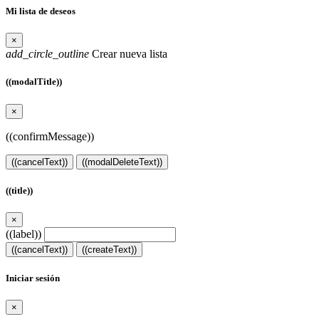
Mi lista de deseos
×
add_circle_outline
Crear nueva lista
((modalTitle))
×
((confirmMessage))
((cancelText))
((modalDeleteText))
((title))
×
((label))
((cancelText))
((createText))
Iniciar sesión
×