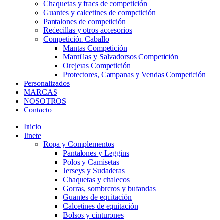
Chaquetas y fracs de competición
Guantes y calcetines de competición
Pantalones de competición
Redecillas y otros accesorios
Competición Caballo
Mantas Competición
Mantillas y Salvadorsos Competición
Orejeras Competición
Protectores, Campanas y Vendas Competición
Personalizados
MARCAS
NOSOTROS
Contacto
Inicio
Jinete
Ropa y Complementos
Pantalones y Leggins
Polos y Camisetas
Jerseys y Sudaderas
Chaquetas y chalecos
Gorras, sombreros y bufandas
Guantes de equitación
Calcetines de equitación
Bolsos y cinturones