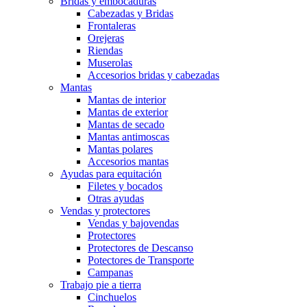
Bridas y embocaduras
Cabezadas y Bridas
Frontaleras
Orejeras
Riendas
Muserolas
Accesorios bridas y cabezadas
Mantas
Mantas de interior
Mantas de exterior
Mantas de secado
Mantas antimoscas
Mantas polares
Accesorios mantas
Ayudas para equitación
Filetes y bocados
Otras ayudas
Vendas y protectores
Vendas y bajovendas
Protectores
Protectores de Descanso
Potectores de Transporte
Campanas
Trabajo pie a tierra
Cinchuelos