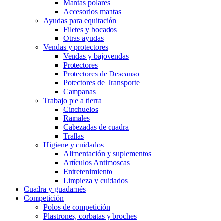
Mantas polares
Accesorios mantas
Ayudas para equitación
Filetes y bocados
Otras ayudas
Vendas y protectores
Vendas y bajovendas
Protectores
Protectores de Descanso
Potectores de Transporte
Campanas
Trabajo pie a tierra
Cinchuelos
Ramales
Cabezadas de cuadra
Trallas
Higiene y cuidados
Alimentación y suplementos
Artículos Antimoscas
Entretenimiento
Limpieza y cuidados
Cuadra y guadarnés
Competición
Polos de competición
Plastrones, corbatas y broches