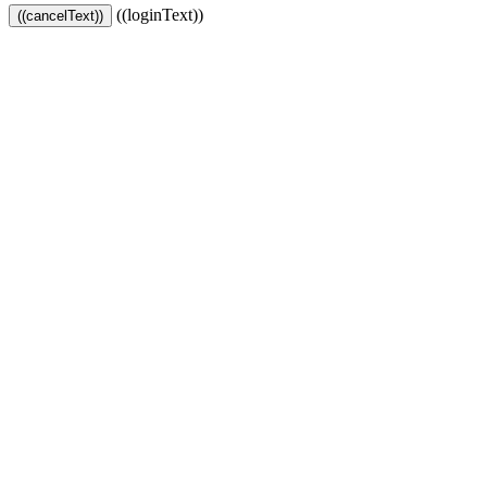
((loginText))
((cancelText))