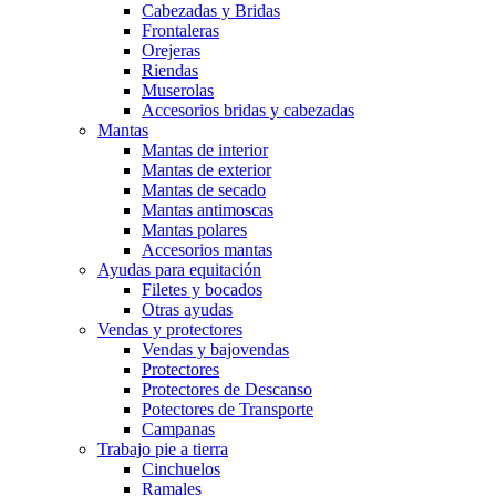
Cabezadas y Bridas
Frontaleras
Orejeras
Riendas
Muserolas
Accesorios bridas y cabezadas
Mantas
Mantas de interior
Mantas de exterior
Mantas de secado
Mantas antimoscas
Mantas polares
Accesorios mantas
Ayudas para equitación
Filetes y bocados
Otras ayudas
Vendas y protectores
Vendas y bajovendas
Protectores
Protectores de Descanso
Potectores de Transporte
Campanas
Trabajo pie a tierra
Cinchuelos
Ramales