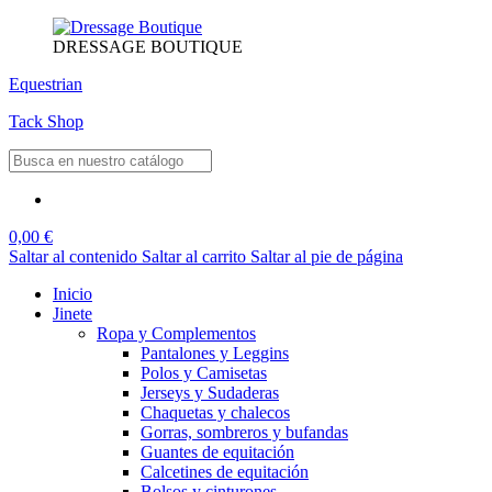
DRESSAGE BOUTIQUE
Equestrian
Tack Shop
0,00 €
Saltar al contenido
Saltar al carrito
Saltar al pie de página
Inicio
Jinete
Ropa y Complementos
Pantalones y Leggins
Polos y Camisetas
Jerseys y Sudaderas
Chaquetas y chalecos
Gorras, sombreros y bufandas
Guantes de equitación
Calcetines de equitación
Bolsos y cinturones