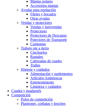
Mantas polares
Accesorios mantas
Ayudas para equitación
Filetes y bocados
Otras ayudas
Vendas y protectores
Vendas y bajovendas
Protectores
Protectores de Descanso
Potectores de Transporte
Campanas
Trabajo pie a tierra
Cinchuelos
Ramales
Cabezadas de cuadra
Trallas
Higiene y cuidados
Alimentación y suplementos
Artículos Antimoscas
Entretenimiento
Limpieza y cuidados
Cuadra y guadarnés
Competición
Polos de competición
Plastrones, corbatas y broches