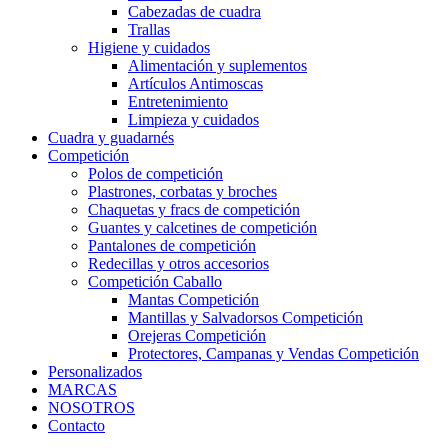
Cabezadas de cuadra
Trallas
Higiene y cuidados
Alimentación y suplementos
Artículos Antimoscas
Entretenimiento
Limpieza y cuidados
Cuadra y guadarnés
Competición
Polos de competición
Plastrones, corbatas y broches
Chaquetas y fracs de competición
Guantes y calcetines de competición
Pantalones de competición
Redecillas y otros accesorios
Competición Caballo
Mantas Competición
Mantillas y Salvadorsos Competición
Orejeras Competición
Protectores, Campanas y Vendas Competición
Personalizados
MARCAS
NOSOTROS
Contacto