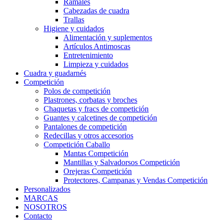
Ramales
Cabezadas de cuadra
Trallas
Higiene y cuidados
Alimentación y suplementos
Artículos Antimoscas
Entretenimiento
Limpieza y cuidados
Cuadra y guadarnés
Competición
Polos de competición
Plastrones, corbatas y broches
Chaquetas y fracs de competición
Guantes y calcetines de competición
Pantalones de competición
Redecillas y otros accesorios
Competición Caballo
Mantas Competición
Mantillas y Salvadorsos Competición
Orejeras Competición
Protectores, Campanas y Vendas Competición
Personalizados
MARCAS
NOSOTROS
Contacto