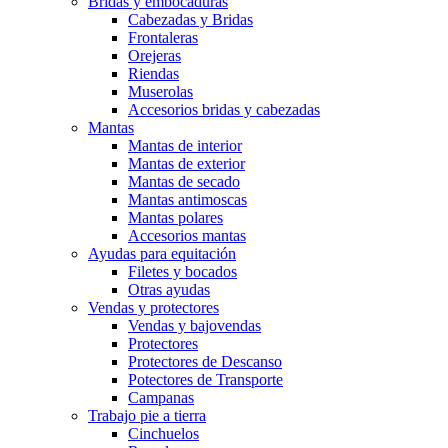
Bridas y embocaduras
Cabezadas y Bridas
Frontaleras
Orejeras
Riendas
Muserolas
Accesorios bridas y cabezadas
Mantas
Mantas de interior
Mantas de exterior
Mantas de secado
Mantas antimoscas
Mantas polares
Accesorios mantas
Ayudas para equitación
Filetes y bocados
Otras ayudas
Vendas y protectores
Vendas y bajovendas
Protectores
Protectores de Descanso
Potectores de Transporte
Campanas
Trabajo pie a tierra
Cinchuelos