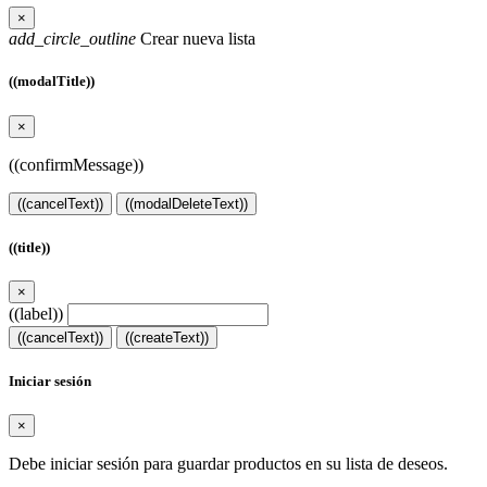
×
add_circle_outline
Crear nueva lista
((modalTitle))
×
((confirmMessage))
((cancelText))
((modalDeleteText))
((title))
×
((label))
((cancelText))
((createText))
Iniciar sesión
×
Debe iniciar sesión para guardar productos en su lista de deseos.