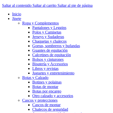
Saltar al contenido
Saltar al carrito
Saltar al pie de página
Inicio
Jinete
Ropa y Complementos
Pantalones y Leggins
Polos y Camisetas
Jerseys y Sudaderas
Chaquetas y chalecos
Gorras, sombreros y bufandas
Guantes de equitación
Calcetines de equitación
Bolsos y cinturones
Bisutería y Accesorios
Libros y revistas
Juguetes y entretenimiento
Botas y Calzado
Botines y polainas
Botas de montar
Botas por encargo
Otro calzado y accesorios
Cascos y protecciones
Cascos de montar
Chalecos de seguridad