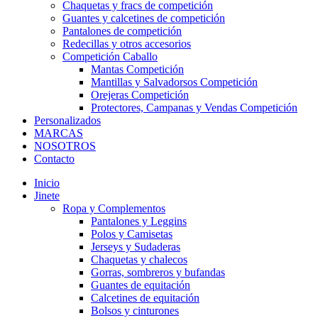
Chaquetas y fracs de competición
Guantes y calcetines de competición
Pantalones de competición
Redecillas y otros accesorios
Competición Caballo
Mantas Competición
Mantillas y Salvadorsos Competición
Orejeras Competición
Protectores, Campanas y Vendas Competición
Personalizados
MARCAS
NOSOTROS
Contacto
Inicio
Jinete
Ropa y Complementos
Pantalones y Leggins
Polos y Camisetas
Jerseys y Sudaderas
Chaquetas y chalecos
Gorras, sombreros y bufandas
Guantes de equitación
Calcetines de equitación
Bolsos y cinturones