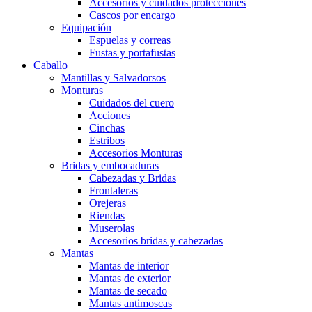
Accesorios y cuidados protecciones
Cascos por encargo
Equipación
Espuelas y correas
Fustas y portafustas
Caballo
Mantillas y Salvadorsos
Monturas
Cuidados del cuero
Acciones
Cinchas
Estribos
Accesorios Monturas
Bridas y embocaduras
Cabezadas y Bridas
Frontaleras
Orejeras
Riendas
Muserolas
Accesorios bridas y cabezadas
Mantas
Mantas de interior
Mantas de exterior
Mantas de secado
Mantas antimoscas