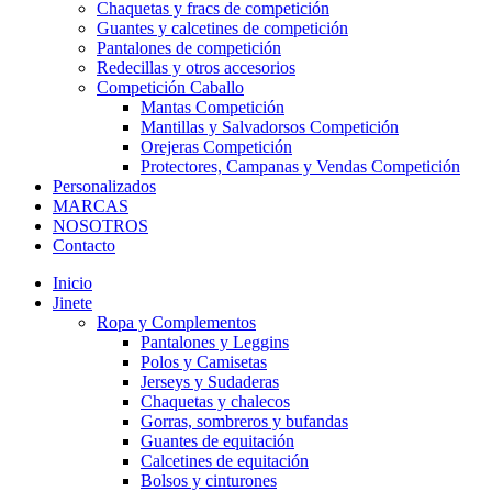
Chaquetas y fracs de competición
Guantes y calcetines de competición
Pantalones de competición
Redecillas y otros accesorios
Competición Caballo
Mantas Competición
Mantillas y Salvadorsos Competición
Orejeras Competición
Protectores, Campanas y Vendas Competición
Personalizados
MARCAS
NOSOTROS
Contacto
Inicio
Jinete
Ropa y Complementos
Pantalones y Leggins
Polos y Camisetas
Jerseys y Sudaderas
Chaquetas y chalecos
Gorras, sombreros y bufandas
Guantes de equitación
Calcetines de equitación
Bolsos y cinturones