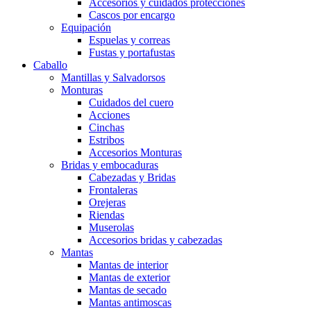
Accesorios y cuidados protecciones
Cascos por encargo
Equipación
Espuelas y correas
Fustas y portafustas
Caballo
Mantillas y Salvadorsos
Monturas
Cuidados del cuero
Acciones
Cinchas
Estribos
Accesorios Monturas
Bridas y embocaduras
Cabezadas y Bridas
Frontaleras
Orejeras
Riendas
Muserolas
Accesorios bridas y cabezadas
Mantas
Mantas de interior
Mantas de exterior
Mantas de secado
Mantas antimoscas