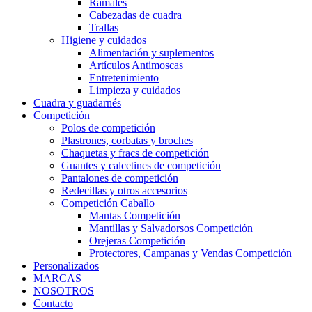
Ramales
Cabezadas de cuadra
Trallas
Higiene y cuidados
Alimentación y suplementos
Artículos Antimoscas
Entretenimiento
Limpieza y cuidados
Cuadra y guadarnés
Competición
Polos de competición
Plastrones, corbatas y broches
Chaquetas y fracs de competición
Guantes y calcetines de competición
Pantalones de competición
Redecillas y otros accesorios
Competición Caballo
Mantas Competición
Mantillas y Salvadorsos Competición
Orejeras Competición
Protectores, Campanas y Vendas Competición
Personalizados
MARCAS
NOSOTROS
Contacto