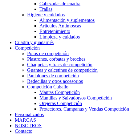
Cabezadas de cuadra
Trallas
Higiene y cuidados
Alimentación y suplementos
Artículos Antimoscas
Entretenimiento
Limpieza y cuidados
Cuadra y guadarnés
Competición
Polos de competición
Plastrones, corbatas y broches
Chaquetas y fracs de competición
Guantes y calcetines de competición
Pantalones de competición
Redecillas y otros accesorios
Competición Caballo
Mantas Competición
Mantillas y Salvadorsos Competición
Orejeras Competición
Protectores, Campanas y Vendas Competición
Personalizados
MARCAS
NOSOTROS
Contacto