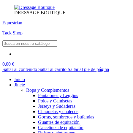
DRESSAGE BOUTIQUE
Equestrian
Tack Shop
0,00 €
Saltar al contenido
Saltar al carrito
Saltar al pie de página
Inicio
Jinete
Ropa y Complementos
Pantalones y Leggins
Polos y Camisetas
Jerseys y Sudaderas
Chaquetas y chalecos
Gorras, sombreros y bufandas
Guantes de equitación
Calcetines de equitación
Bolsos y cinturones