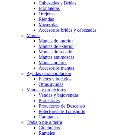
Cabezadas y Bridas
Frontaleras
Orejeras
Riendas
Muserolas
Accesorios bridas y cabezadas
Mantas
Mantas de interior
Mantas de exterior
Mantas de secado
Mantas antimoscas
Mantas polares
Accesorios mantas
Ayudas para equitación
Filetes y bocados
Otras ayudas
Vendas y protectores
Vendas y bajovendas
Protectores
Protectores de Descanso
Potectores de Transporte
Campanas
Trabajo pie a tierra
Cinchuelos
Ramales