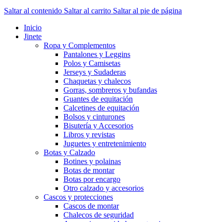
Saltar al contenido
Saltar al carrito
Saltar al pie de página
Inicio
Jinete
Ropa y Complementos
Pantalones y Leggins
Polos y Camisetas
Jerseys y Sudaderas
Chaquetas y chalecos
Gorras, sombreros y bufandas
Guantes de equitación
Calcetines de equitación
Bolsos y cinturones
Bisutería y Accesorios
Libros y revistas
Juguetes y entretenimiento
Botas y Calzado
Botines y polainas
Botas de montar
Botas por encargo
Otro calzado y accesorios
Cascos y protecciones
Cascos de montar
Chalecos de seguridad