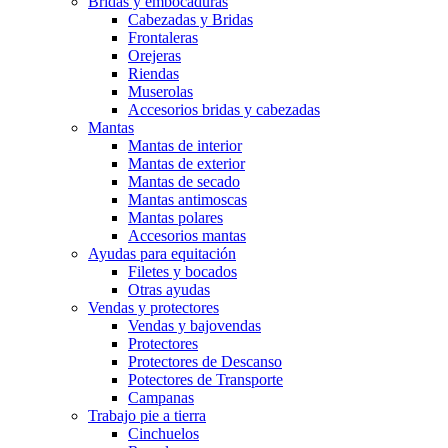
Bridas y embocaduras
Cabezadas y Bridas
Frontaleras
Orejeras
Riendas
Muserolas
Accesorios bridas y cabezadas
Mantas
Mantas de interior
Mantas de exterior
Mantas de secado
Mantas antimoscas
Mantas polares
Accesorios mantas
Ayudas para equitación
Filetes y bocados
Otras ayudas
Vendas y protectores
Vendas y bajovendas
Protectores
Protectores de Descanso
Potectores de Transporte
Campanas
Trabajo pie a tierra
Cinchuelos