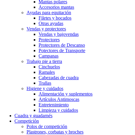
Mantas polares
Accesorios mantas
Ayudas para equitación
Filetes y bocados
Otras ayudas
Vendas y protectores
Vendas y bajovendas
Protectores
Protectores de Descanso
Potectores de Transporte
Campanas
Trabajo pie a tierra
Cinchuelos
Ramales
Cabezadas de cuadra
Trallas
Higiene y cuidados
Alimentación y suplementos
Artículos Antimoscas
Entretenimiento
Limpieza y cuidados
Cuadra y guadarnés
Competición
Polos de competición
Plastrones, corbatas y broches