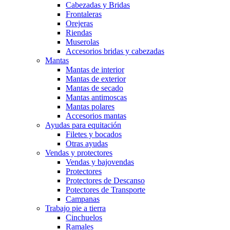
Cabezadas y Bridas
Frontaleras
Orejeras
Riendas
Muserolas
Accesorios bridas y cabezadas
Mantas
Mantas de interior
Mantas de exterior
Mantas de secado
Mantas antimoscas
Mantas polares
Accesorios mantas
Ayudas para equitación
Filetes y bocados
Otras ayudas
Vendas y protectores
Vendas y bajovendas
Protectores
Protectores de Descanso
Potectores de Transporte
Campanas
Trabajo pie a tierra
Cinchuelos
Ramales