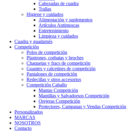
Cabezadas de cuadra
Trallas
Higiene y cuidados
Alimentación y suplementos
Artículos Antimoscas
Entretenimiento
Limpieza y cuidados
Cuadra y guadarnés
Competición
Polos de competición
Plastrones, corbatas y broches
Chaquetas y fracs de competición
Guantes y calcetines de competición
Pantalones de competición
Redecillas y otros accesorios
Competición Caballo
Mantas Competición
Mantillas y Salvadorsos Competición
Orejeras Competición
Protectores, Campanas y Vendas Competición
Personalizados
MARCAS
NOSOTROS
Contacto