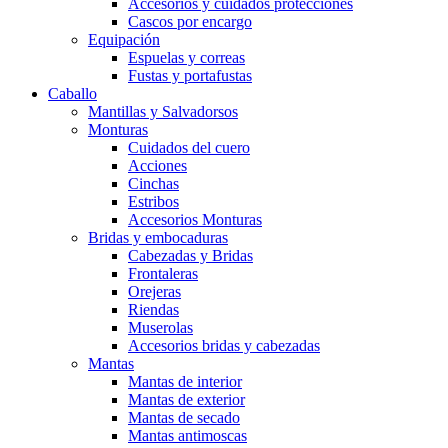
Accesorios y cuidados protecciones
Cascos por encargo
Equipación
Espuelas y correas
Fustas y portafustas
Caballo
Mantillas y Salvadorsos
Monturas
Cuidados del cuero
Acciones
Cinchas
Estribos
Accesorios Monturas
Bridas y embocaduras
Cabezadas y Bridas
Frontaleras
Orejeras
Riendas
Muserolas
Accesorios bridas y cabezadas
Mantas
Mantas de interior
Mantas de exterior
Mantas de secado
Mantas antimoscas