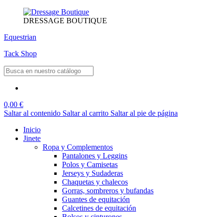
DRESSAGE BOUTIQUE
Equestrian
Tack Shop
0,00 €
Saltar al contenido
Saltar al carrito
Saltar al pie de página
Inicio
Jinete
Ropa y Complementos
Pantalones y Leggins
Polos y Camisetas
Jerseys y Sudaderas
Chaquetas y chalecos
Gorras, sombreros y bufandas
Guantes de equitación
Calcetines de equitación
Bolsos y cinturones