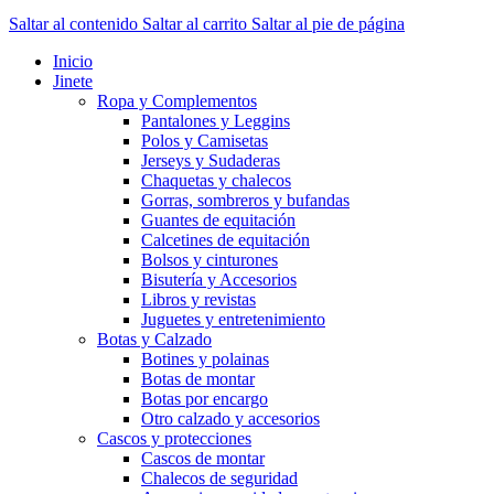
Saltar al contenido
Saltar al carrito
Saltar al pie de página
Inicio
Jinete
Ropa y Complementos
Pantalones y Leggins
Polos y Camisetas
Jerseys y Sudaderas
Chaquetas y chalecos
Gorras, sombreros y bufandas
Guantes de equitación
Calcetines de equitación
Bolsos y cinturones
Bisutería y Accesorios
Libros y revistas
Juguetes y entretenimiento
Botas y Calzado
Botines y polainas
Botas de montar
Botas por encargo
Otro calzado y accesorios
Cascos y protecciones
Cascos de montar
Chalecos de seguridad