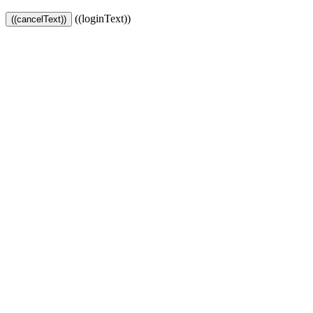
((loginText))
((cancelText))