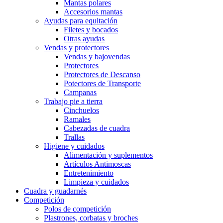
Mantas polares
Accesorios mantas
Ayudas para equitación
Filetes y bocados
Otras ayudas
Vendas y protectores
Vendas y bajovendas
Protectores
Protectores de Descanso
Potectores de Transporte
Campanas
Trabajo pie a tierra
Cinchuelos
Ramales
Cabezadas de cuadra
Trallas
Higiene y cuidados
Alimentación y suplementos
Artículos Antimoscas
Entretenimiento
Limpieza y cuidados
Cuadra y guadarnés
Competición
Polos de competición
Plastrones, corbatas y broches