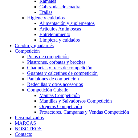
Ramales
Cabezadas de cuadra
Trallas
Higiene y cuidados
Alimentación y suplementos
Artículos Antimoscas
Entretenimiento
Limpieza y cuidados
Cuadra y guadarnés
Competición
Polos de competición
Plastrones, corbatas y broches
Chaquetas y fracs de competición
Guantes y calcetines de competición
Pantalones de competición
Redecillas y otros accesorios
Competición Caballo
Mantas Competición
Mantillas y Salvadorsos Competición
Orejeras Competición
Protectores, Campanas y Vendas Competición
Personalizados
MARCAS
NOSOTROS
Contacto