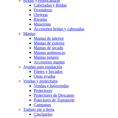
Bridas y embocaduras
Cabezadas y Bridas
Frontaleras
Orejeras
Riendas
Muserolas
Accesorios bridas y cabezadas
Mantas
Mantas de interior
Mantas de exterior
Mantas de secado
Mantas antimoscas
Mantas polares
Accesorios mantas
Ayudas para equitación
Filetes y bocados
Otras ayudas
Vendas y protectores
Vendas y bajovendas
Protectores
Protectores de Descanso
Potectores de Transporte
Campanas
Trabajo pie a tierra
Cinchuelos