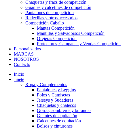
Chaquetas y fracs de competición
Guantes y calcetines de competición
Pantalones de competición
Redecillas y otros accesorios
Competición Caballo
Mantas Competición
Mantillas y Salvadorsos Competición
Orejeras Competición
Protectores, Campanas y Vendas Competición
Personalizados
MARCAS
NOSOTROS
Contacto
Inicio
Jinete
Ropa y Complementos
Pantalones y Leggins
Polos y Camisetas
Jerseys y Sudaderas
Chaquetas y chalecos
Gorras, sombreros y bufandas
Guantes de equitación
Calcetines de equitación
Bolsos y cinturones