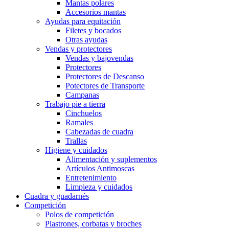
Mantas polares
Accesorios mantas
Ayudas para equitación
Filetes y bocados
Otras ayudas
Vendas y protectores
Vendas y bajovendas
Protectores
Protectores de Descanso
Potectores de Transporte
Campanas
Trabajo pie a tierra
Cinchuelos
Ramales
Cabezadas de cuadra
Trallas
Higiene y cuidados
Alimentación y suplementos
Artículos Antimoscas
Entretenimiento
Limpieza y cuidados
Cuadra y guadarnés
Competición
Polos de competición
Plastrones, corbatas y broches