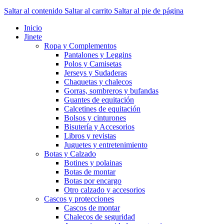
Saltar al contenido
Saltar al carrito
Saltar al pie de página
Inicio
Jinete
Ropa y Complementos
Pantalones y Leggins
Polos y Camisetas
Jerseys y Sudaderas
Chaquetas y chalecos
Gorras, sombreros y bufandas
Guantes de equitación
Calcetines de equitación
Bolsos y cinturones
Bisutería y Accesorios
Libros y revistas
Juguetes y entretenimiento
Botas y Calzado
Botines y polainas
Botas de montar
Botas por encargo
Otro calzado y accesorios
Cascos y protecciones
Cascos de montar
Chalecos de seguridad