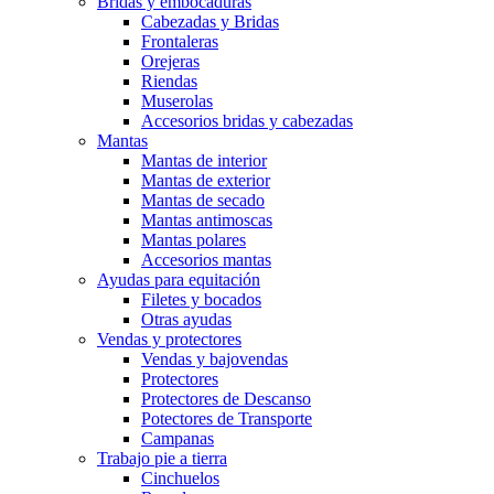
Bridas y embocaduras
Cabezadas y Bridas
Frontaleras
Orejeras
Riendas
Muserolas
Accesorios bridas y cabezadas
Mantas
Mantas de interior
Mantas de exterior
Mantas de secado
Mantas antimoscas
Mantas polares
Accesorios mantas
Ayudas para equitación
Filetes y bocados
Otras ayudas
Vendas y protectores
Vendas y bajovendas
Protectores
Protectores de Descanso
Potectores de Transporte
Campanas
Trabajo pie a tierra
Cinchuelos