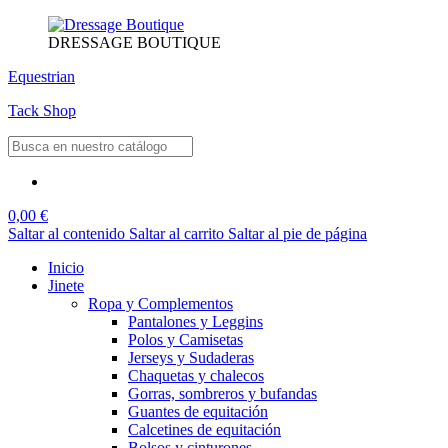
DRESSAGE BOUTIQUE
Equestrian
Tack Shop
0,00 €
Saltar al contenido
Saltar al carrito
Saltar al pie de página
Inicio
Jinete
Ropa y Complementos
Pantalones y Leggins
Polos y Camisetas
Jerseys y Sudaderas
Chaquetas y chalecos
Gorras, sombreros y bufandas
Guantes de equitación
Calcetines de equitación
Bolsos y cinturones