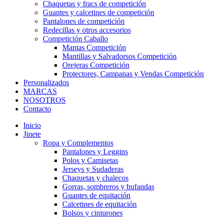
Chaquetas y fracs de competición
Guantes y calcetines de competición
Pantalones de competición
Redecillas y otros accesorios
Competición Caballo
Mantas Competición
Mantillas y Salvadorsos Competición
Orejeras Competición
Protectores, Campanas y Vendas Competición
Personalizados
MARCAS
NOSOTROS
Contacto
Inicio
Jinete
Ropa y Complementos
Pantalones y Leggins
Polos y Camisetas
Jerseys y Sudaderas
Chaquetas y chalecos
Gorras, sombreros y bufandas
Guantes de equitación
Calcetines de equitación
Bolsos y cinturones