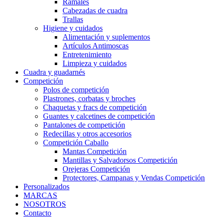
Ramales
Cabezadas de cuadra
Trallas
Higiene y cuidados
Alimentación y suplementos
Artículos Antimoscas
Entretenimiento
Limpieza y cuidados
Cuadra y guadarnés
Competición
Polos de competición
Plastrones, corbatas y broches
Chaquetas y fracs de competición
Guantes y calcetines de competición
Pantalones de competición
Redecillas y otros accesorios
Competición Caballo
Mantas Competición
Mantillas y Salvadorsos Competición
Orejeras Competición
Protectores, Campanas y Vendas Competición
Personalizados
MARCAS
NOSOTROS
Contacto