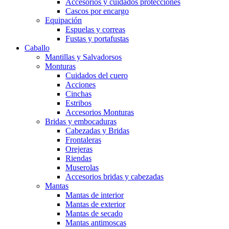
Accesorios y cuidados protecciones
Cascos por encargo
Equipación
Espuelas y correas
Fustas y portafustas
Caballo
Mantillas y Salvadorsos
Monturas
Cuidados del cuero
Acciones
Cinchas
Estribos
Accesorios Monturas
Bridas y embocaduras
Cabezadas y Bridas
Frontaleras
Orejeras
Riendas
Muserolas
Accesorios bridas y cabezadas
Mantas
Mantas de interior
Mantas de exterior
Mantas de secado
Mantas antimoscas