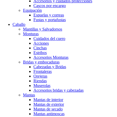
Accesorios y cuidados protecciones
Cascos por encargo
Equipación
Espuelas y correas
Fustas y portafustas
Caballo
Mantillas y Salvadorsos
Monturas
Cuidados del cuero
Acciones
Cinchas
Estribos
Accesorios Monturas
Bridas y embocaduras
Cabezadas y Bridas
Frontaleras
Orejeras
Riendas
Muserolas
Accesorios bridas y cabezadas
Mantas
Mantas de interior
Mantas de exterior
Mantas de secado
Mantas antimoscas