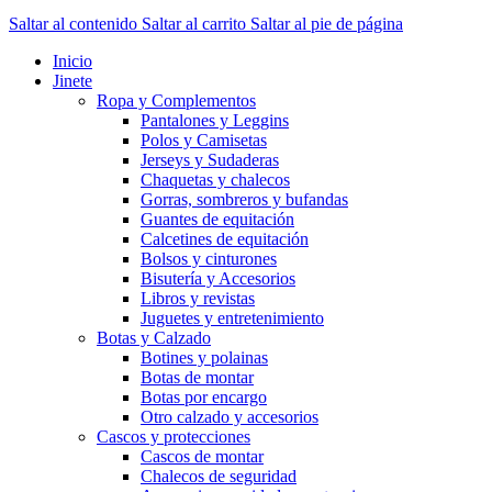
Saltar al contenido
Saltar al carrito
Saltar al pie de página
Inicio
Jinete
Ropa y Complementos
Pantalones y Leggins
Polos y Camisetas
Jerseys y Sudaderas
Chaquetas y chalecos
Gorras, sombreros y bufandas
Guantes de equitación
Calcetines de equitación
Bolsos y cinturones
Bisutería y Accesorios
Libros y revistas
Juguetes y entretenimiento
Botas y Calzado
Botines y polainas
Botas de montar
Botas por encargo
Otro calzado y accesorios
Cascos y protecciones
Cascos de montar
Chalecos de seguridad