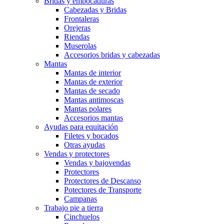
Bridas y embocaduras
Cabezadas y Bridas
Frontaleras
Orejeras
Riendas
Muserolas
Accesorios bridas y cabezadas
Mantas
Mantas de interior
Mantas de exterior
Mantas de secado
Mantas antimoscas
Mantas polares
Accesorios mantas
Ayudas para equitación
Filetes y bocados
Otras ayudas
Vendas y protectores
Vendas y bajovendas
Protectores
Protectores de Descanso
Potectores de Transporte
Campanas
Trabajo pie a tierra
Cinchuelos