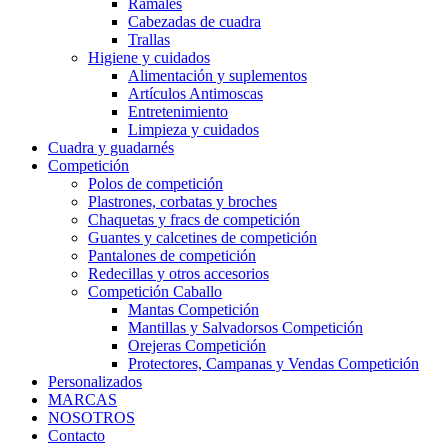
Ramales
Cabezadas de cuadra
Trallas
Higiene y cuidados
Alimentación y suplementos
Artículos Antimoscas
Entretenimiento
Limpieza y cuidados
Cuadra y guadarnés
Competición
Polos de competición
Plastrones, corbatas y broches
Chaquetas y fracs de competición
Guantes y calcetines de competición
Pantalones de competición
Redecillas y otros accesorios
Competición Caballo
Mantas Competición
Mantillas y Salvadorsos Competición
Orejeras Competición
Protectores, Campanas y Vendas Competición
Personalizados
MARCAS
NOSOTROS
Contacto