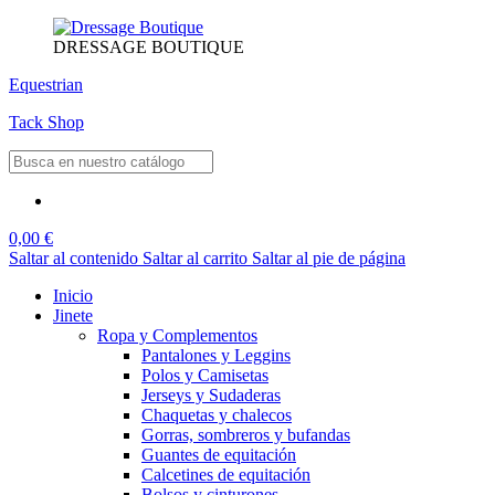
DRESSAGE BOUTIQUE
Equestrian
Tack Shop
0,00 €
Saltar al contenido
Saltar al carrito
Saltar al pie de página
Inicio
Jinete
Ropa y Complementos
Pantalones y Leggins
Polos y Camisetas
Jerseys y Sudaderas
Chaquetas y chalecos
Gorras, sombreros y bufandas
Guantes de equitación
Calcetines de equitación
Bolsos y cinturones