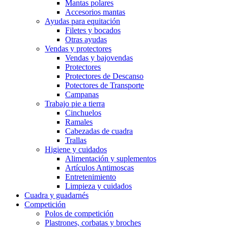
Mantas polares
Accesorios mantas
Ayudas para equitación
Filetes y bocados
Otras ayudas
Vendas y protectores
Vendas y bajovendas
Protectores
Protectores de Descanso
Potectores de Transporte
Campanas
Trabajo pie a tierra
Cinchuelos
Ramales
Cabezadas de cuadra
Trallas
Higiene y cuidados
Alimentación y suplementos
Artículos Antimoscas
Entretenimiento
Limpieza y cuidados
Cuadra y guadarnés
Competición
Polos de competición
Plastrones, corbatas y broches