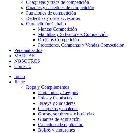
Chaquetas y fracs de competición
Guantes y calcetines de competición
Pantalones de competición
Redecillas y otros accesorios
Competición Caballo
Mantas Competición
Mantillas y Salvadorsos Competición
Orejeras Competición
Protectores, Campanas y Vendas Competición
Personalizados
MARCAS
NOSOTROS
Contacto
Inicio
Jinete
Ropa y Complementos
Pantalones y Leggins
Polos y Camisetas
Jerseys y Sudaderas
Chaquetas y chalecos
Gorras, sombreros y bufandas
Guantes de equitación
Calcetines de equitación
Bolsos y cinturones