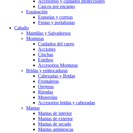
Accesorios y cuidados protecciones
Cascos por encargo
Equipación
Espuelas y correas
Fustas y portafustas
Caballo
Mantillas y Salvadorsos
Monturas
Cuidados del cuero
Acciones
Cinchas
Estribos
Accesorios Monturas
Bridas y embocaduras
Cabezadas y Bridas
Frontaleras
Orejeras
Riendas
Muserolas
Accesorios bridas y cabezadas
Mantas
Mantas de interior
Mantas de exterior
Mantas de secado
Mantas antimoscas