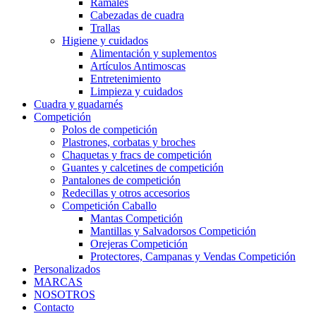
Ramales
Cabezadas de cuadra
Trallas
Higiene y cuidados
Alimentación y suplementos
Artículos Antimoscas
Entretenimiento
Limpieza y cuidados
Cuadra y guadarnés
Competición
Polos de competición
Plastrones, corbatas y broches
Chaquetas y fracs de competición
Guantes y calcetines de competición
Pantalones de competición
Redecillas y otros accesorios
Competición Caballo
Mantas Competición
Mantillas y Salvadorsos Competición
Orejeras Competición
Protectores, Campanas y Vendas Competición
Personalizados
MARCAS
NOSOTROS
Contacto