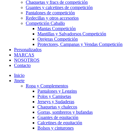
Chaquetas y fracs de competición
Guantes y calcetines de competición
Pantalones de competición
Redecillas y otros accesorios
Competición Caballo
Mantas Competición
Mantillas y Salvadorsos Competición
Orejeras Competición
Protectores, Campanas y Vendas Competición
Personalizados
MARCAS
NOSOTROS
Contacto
Inicio
Jinete
Ropa y Complementos
Pantalones y Leggins
Polos y Camisetas
Jerseys y Sudaderas
Chaquetas y chalecos
Gorras, sombreros y bufandas
Guantes de equitación
Calcetines de equitación
Bolsos y cinturones