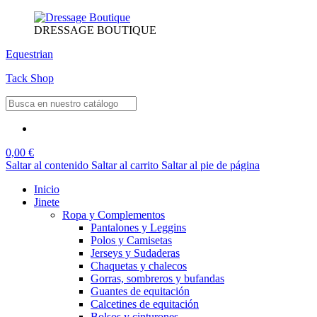
DRESSAGE BOUTIQUE
Equestrian
Tack Shop
0,00 €
Saltar al contenido
Saltar al carrito
Saltar al pie de página
Inicio
Jinete
Ropa y Complementos
Pantalones y Leggins
Polos y Camisetas
Jerseys y Sudaderas
Chaquetas y chalecos
Gorras, sombreros y bufandas
Guantes de equitación
Calcetines de equitación
Bolsos y cinturones