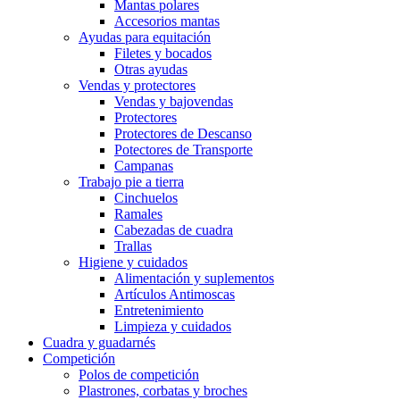
Mantas polares
Accesorios mantas
Ayudas para equitación
Filetes y bocados
Otras ayudas
Vendas y protectores
Vendas y bajovendas
Protectores
Protectores de Descanso
Potectores de Transporte
Campanas
Trabajo pie a tierra
Cinchuelos
Ramales
Cabezadas de cuadra
Trallas
Higiene y cuidados
Alimentación y suplementos
Artículos Antimoscas
Entretenimiento
Limpieza y cuidados
Cuadra y guadarnés
Competición
Polos de competición
Plastrones, corbatas y broches