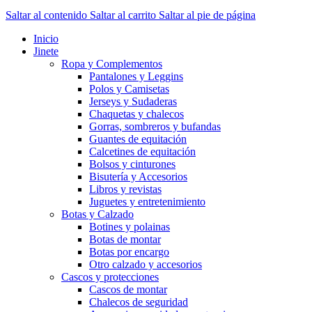
Saltar al contenido
Saltar al carrito
Saltar al pie de página
Inicio
Jinete
Ropa y Complementos
Pantalones y Leggins
Polos y Camisetas
Jerseys y Sudaderas
Chaquetas y chalecos
Gorras, sombreros y bufandas
Guantes de equitación
Calcetines de equitación
Bolsos y cinturones
Bisutería y Accesorios
Libros y revistas
Juguetes y entretenimiento
Botas y Calzado
Botines y polainas
Botas de montar
Botas por encargo
Otro calzado y accesorios
Cascos y protecciones
Cascos de montar
Chalecos de seguridad