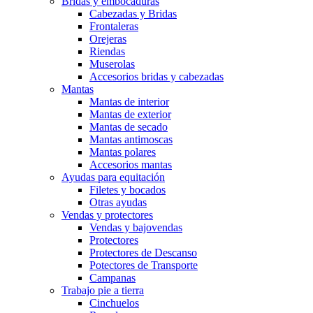
Bridas y embocaduras
Cabezadas y Bridas
Frontaleras
Orejeras
Riendas
Muserolas
Accesorios bridas y cabezadas
Mantas
Mantas de interior
Mantas de exterior
Mantas de secado
Mantas antimoscas
Mantas polares
Accesorios mantas
Ayudas para equitación
Filetes y bocados
Otras ayudas
Vendas y protectores
Vendas y bajovendas
Protectores
Protectores de Descanso
Potectores de Transporte
Campanas
Trabajo pie a tierra
Cinchuelos