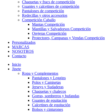
Chaquetas y fracs de competición
Guantes y calcetines de competición
Pantalones de competición
Redecillas y otros accesorios
Competición Caballo
Mantas Competición
Mantillas y Salvadorsos Competición
Orejeras Competición
Protectores, Campanas y Vendas Competición
Personalizados
MARCAS
NOSOTROS
Contacto
Inicio
Jinete
Ropa y Complementos
Pantalones y Leggins
Polos y Camisetas
Jerseys y Sudaderas
Chaquetas y chalecos
Gorras, sombreros y bufandas
Guantes de equitación
Calcetines de equitación
Bolsos y cinturones