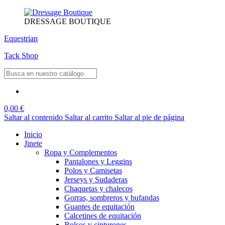
DRESSAGE BOUTIQUE
Equestrian
Tack Shop
0,00 €
Saltar al contenido
Saltar al carrito
Saltar al pie de página
Inicio
Jinete
Ropa y Complementos
Pantalones y Leggins
Polos y Camisetas
Jerseys y Sudaderas
Chaquetas y chalecos
Gorras, sombreros y bufandas
Guantes de equitación
Calcetines de equitación
Bolsos y cinturones