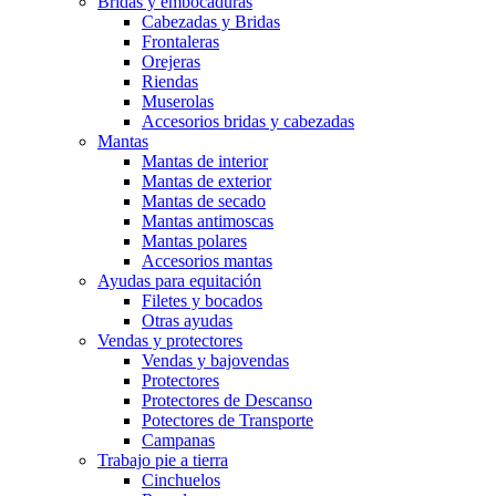
Bridas y embocaduras
Cabezadas y Bridas
Frontaleras
Orejeras
Riendas
Muserolas
Accesorios bridas y cabezadas
Mantas
Mantas de interior
Mantas de exterior
Mantas de secado
Mantas antimoscas
Mantas polares
Accesorios mantas
Ayudas para equitación
Filetes y bocados
Otras ayudas
Vendas y protectores
Vendas y bajovendas
Protectores
Protectores de Descanso
Potectores de Transporte
Campanas
Trabajo pie a tierra
Cinchuelos