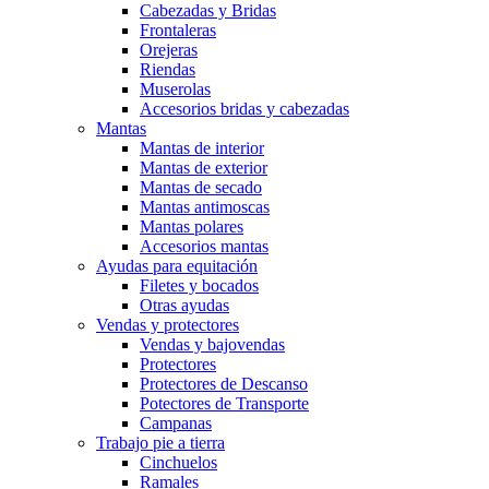
Cabezadas y Bridas
Frontaleras
Orejeras
Riendas
Muserolas
Accesorios bridas y cabezadas
Mantas
Mantas de interior
Mantas de exterior
Mantas de secado
Mantas antimoscas
Mantas polares
Accesorios mantas
Ayudas para equitación
Filetes y bocados
Otras ayudas
Vendas y protectores
Vendas y bajovendas
Protectores
Protectores de Descanso
Potectores de Transporte
Campanas
Trabajo pie a tierra
Cinchuelos
Ramales