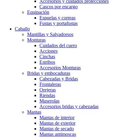
Accesorios y cuidados protecciones
Cascos por encargo
Equipación
Espuelas y correas
Fustas y portafustas
Caballo
Mantillas y Salvadorsos
Monturas
Cuidados del cuero
Acciones
Cinchas
Estribos
Accesorios Monturas
Bridas y embocaduras
Cabezadas y Bridas
Frontaleras
Orejeras
Riendas
Muserolas
Accesorios bridas y cabezadas
Mantas
Mantas de interior
Mantas de exterior
Mantas de secado
Mantas antimoscas