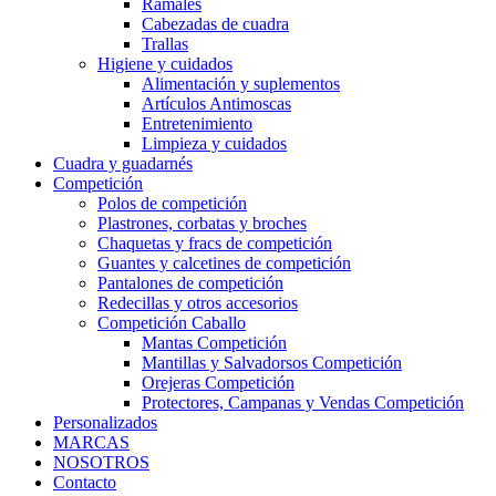
Ramales
Cabezadas de cuadra
Trallas
Higiene y cuidados
Alimentación y suplementos
Artículos Antimoscas
Entretenimiento
Limpieza y cuidados
Cuadra y guadarnés
Competición
Polos de competición
Plastrones, corbatas y broches
Chaquetas y fracs de competición
Guantes y calcetines de competición
Pantalones de competición
Redecillas y otros accesorios
Competición Caballo
Mantas Competición
Mantillas y Salvadorsos Competición
Orejeras Competición
Protectores, Campanas y Vendas Competición
Personalizados
MARCAS
NOSOTROS
Contacto