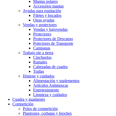
Mantas polares
Accesorios mantas
Ayudas para equitación
Filetes y bocados
Otras ayudas
Vendas y protectores
Vendas y bajovendas
Protectores
Protectores de Descanso
Potectores de Transporte
Campanas
Trabajo pie a tierra
Cinchuelos
Ramales
Cabezadas de cuadra
Trallas
Higiene y cuidados
Alimentación y suplementos
Artículos Antimoscas
Entretenimiento
Limpieza y cuidados
Cuadra y guadarnés
Competición
Polos de competición
Plastrones, corbatas y broches