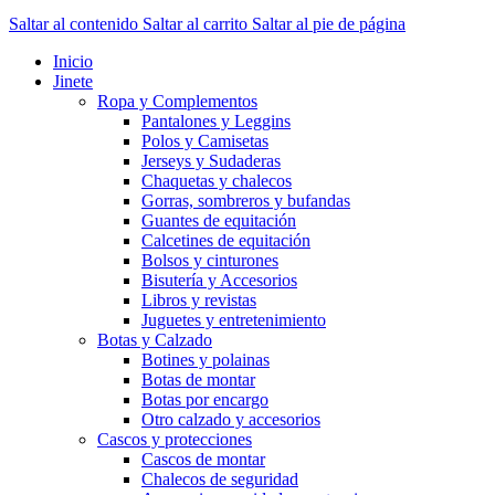
Saltar al contenido
Saltar al carrito
Saltar al pie de página
Inicio
Jinete
Ropa y Complementos
Pantalones y Leggins
Polos y Camisetas
Jerseys y Sudaderas
Chaquetas y chalecos
Gorras, sombreros y bufandas
Guantes de equitación
Calcetines de equitación
Bolsos y cinturones
Bisutería y Accesorios
Libros y revistas
Juguetes y entretenimiento
Botas y Calzado
Botines y polainas
Botas de montar
Botas por encargo
Otro calzado y accesorios
Cascos y protecciones
Cascos de montar
Chalecos de seguridad