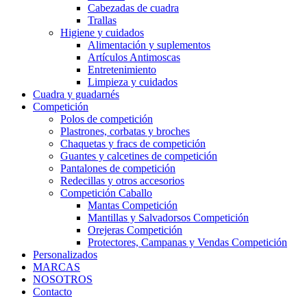
Cabezadas de cuadra
Trallas
Higiene y cuidados
Alimentación y suplementos
Artículos Antimoscas
Entretenimiento
Limpieza y cuidados
Cuadra y guadarnés
Competición
Polos de competición
Plastrones, corbatas y broches
Chaquetas y fracs de competición
Guantes y calcetines de competición
Pantalones de competición
Redecillas y otros accesorios
Competición Caballo
Mantas Competición
Mantillas y Salvadorsos Competición
Orejeras Competición
Protectores, Campanas y Vendas Competición
Personalizados
MARCAS
NOSOTROS
Contacto