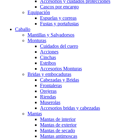
Accesorios y cuidados protecciones
Cascos por encargo
Equipación
Espuelas y correas
Fustas y portafustas
Caballo
Mantillas y Salvadorsos
Monturas
Cuidados del cuero
Acciones
Cinchas
Estribos
Accesorios Monturas
Bridas y embocaduras
Cabezadas y Bridas
Frontaleras
Orejeras
Riendas
Muserolas
Accesorios bridas y cabezadas
Mantas
Mantas de interior
Mantas de exterior
Mantas de secado
Mantas antimoscas