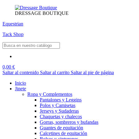
DRESSAGE BOUTIQUE
Equestrian
Tack Shop
0,00 €
Saltar al contenido
Saltar al carrito
Saltar al pie de página
Inicio
Jinete
Ropa y Complementos
Pantalones y Leggins
Polos y Camisetas
Jerseys y Sudaderas
Chaquetas y chalecos
Gorras, sombreros y bufandas
Guantes de equitación
Calcetines de equitación
Bolsos y cinturones