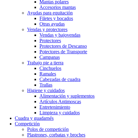
Mantas polares
Accesorios mantas
Ayudas para equitación
Filetes y bocados
Otras ayudas
Vendas y protectores
Vendas y bajovendas
Protectores
Protectores de Descanso
Potectores de Transporte
Campanas
Trabajo pie a tierra
Cinchuelos
Ramales
Cabezadas de cuadra
Trallas
Higiene y cuidados
Alimentación y suplementos
Artículos Antimoscas
Entretenimiento
Limpieza y cuidados
Cuadra y guadarnés
Competición
Polos de competición
Plastrones, corbatas y broches