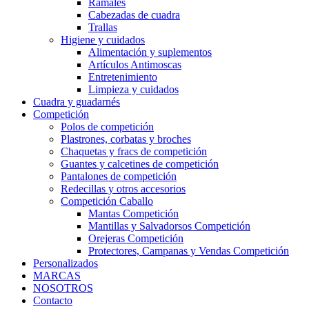
Ramales
Cabezadas de cuadra
Trallas
Higiene y cuidados
Alimentación y suplementos
Artículos Antimoscas
Entretenimiento
Limpieza y cuidados
Cuadra y guadarnés
Competición
Polos de competición
Plastrones, corbatas y broches
Chaquetas y fracs de competición
Guantes y calcetines de competición
Pantalones de competición
Redecillas y otros accesorios
Competición Caballo
Mantas Competición
Mantillas y Salvadorsos Competición
Orejeras Competición
Protectores, Campanas y Vendas Competición
Personalizados
MARCAS
NOSOTROS
Contacto