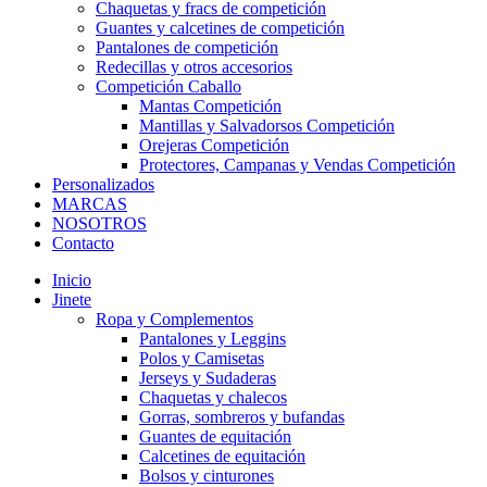
Chaquetas y fracs de competición
Guantes y calcetines de competición
Pantalones de competición
Redecillas y otros accesorios
Competición Caballo
Mantas Competición
Mantillas y Salvadorsos Competición
Orejeras Competición
Protectores, Campanas y Vendas Competición
Personalizados
MARCAS
NOSOTROS
Contacto
Inicio
Jinete
Ropa y Complementos
Pantalones y Leggins
Polos y Camisetas
Jerseys y Sudaderas
Chaquetas y chalecos
Gorras, sombreros y bufandas
Guantes de equitación
Calcetines de equitación
Bolsos y cinturones