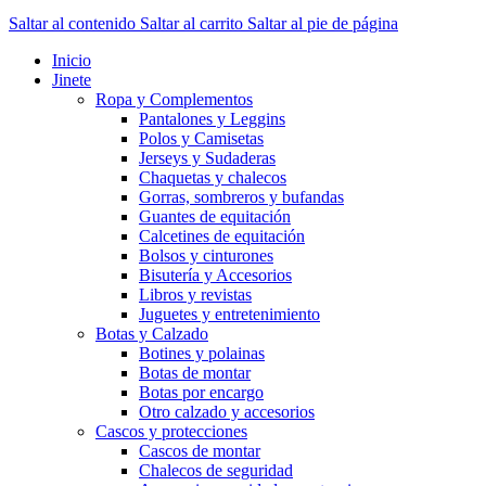
Saltar al contenido
Saltar al carrito
Saltar al pie de página
Inicio
Jinete
Ropa y Complementos
Pantalones y Leggins
Polos y Camisetas
Jerseys y Sudaderas
Chaquetas y chalecos
Gorras, sombreros y bufandas
Guantes de equitación
Calcetines de equitación
Bolsos y cinturones
Bisutería y Accesorios
Libros y revistas
Juguetes y entretenimiento
Botas y Calzado
Botines y polainas
Botas de montar
Botas por encargo
Otro calzado y accesorios
Cascos y protecciones
Cascos de montar
Chalecos de seguridad