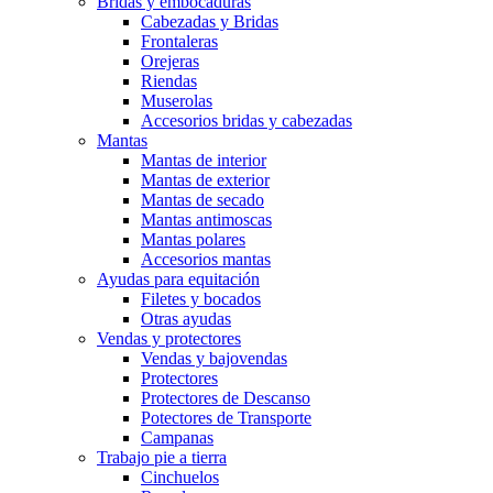
Bridas y embocaduras
Cabezadas y Bridas
Frontaleras
Orejeras
Riendas
Muserolas
Accesorios bridas y cabezadas
Mantas
Mantas de interior
Mantas de exterior
Mantas de secado
Mantas antimoscas
Mantas polares
Accesorios mantas
Ayudas para equitación
Filetes y bocados
Otras ayudas
Vendas y protectores
Vendas y bajovendas
Protectores
Protectores de Descanso
Potectores de Transporte
Campanas
Trabajo pie a tierra
Cinchuelos