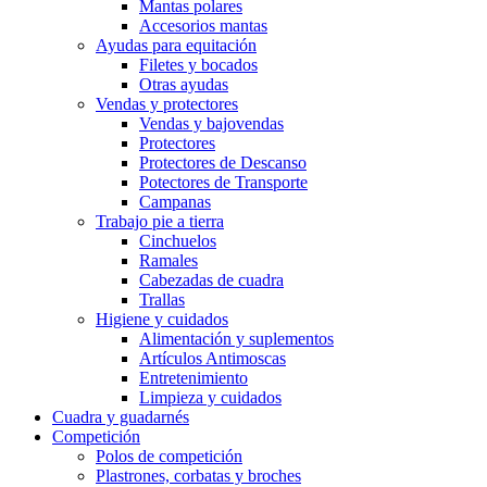
Mantas polares
Accesorios mantas
Ayudas para equitación
Filetes y bocados
Otras ayudas
Vendas y protectores
Vendas y bajovendas
Protectores
Protectores de Descanso
Potectores de Transporte
Campanas
Trabajo pie a tierra
Cinchuelos
Ramales
Cabezadas de cuadra
Trallas
Higiene y cuidados
Alimentación y suplementos
Artículos Antimoscas
Entretenimiento
Limpieza y cuidados
Cuadra y guadarnés
Competición
Polos de competición
Plastrones, corbatas y broches