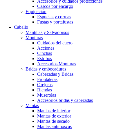
Accesorios y cuidados protecciones
Cascos por encargo
Equipación
Espuelas y correas
Fustas y portafustas
Caballo
Mantillas y Salvadorsos
Monturas
Cuidados del cuero
Acciones
Cinchas
Estribos
Accesorios Monturas
Bridas y embocaduras
Cabezadas y Bridas
Frontaleras
Orejeras
Riendas
Muserolas
Accesorios bridas y cabezadas
Mantas
Mantas de interior
Mantas de exterior
Mantas de secado
Mantas antimoscas