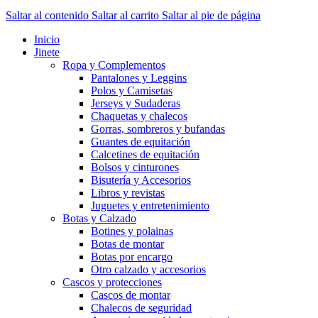
Saltar al contenido
Saltar al carrito
Saltar al pie de página
Inicio
Jinete
Ropa y Complementos
Pantalones y Leggins
Polos y Camisetas
Jerseys y Sudaderas
Chaquetas y chalecos
Gorras, sombreros y bufandas
Guantes de equitación
Calcetines de equitación
Bolsos y cinturones
Bisutería y Accesorios
Libros y revistas
Juguetes y entretenimiento
Botas y Calzado
Botines y polainas
Botas de montar
Botas por encargo
Otro calzado y accesorios
Cascos y protecciones
Cascos de montar
Chalecos de seguridad