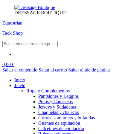
DRESSAGE BOUTIQUE
Equestrian
Tack Shop
0,00 €
Saltar al contenido
Saltar al carrito
Saltar al pie de página
Inicio
Jinete
Ropa y Complementos
Pantalones y Leggins
Polos y Camisetas
Jerseys y Sudaderas
Chaquetas y chalecos
Gorras, sombreros y bufandas
Guantes de equitación
Calcetines de equitación
Bolsos y cinturones