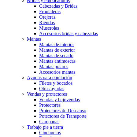
Bridas y embocaduras
Cabezadas y Bridas
Frontaleras
Orejeras
Riendas
Muserolas
Accesorios bridas y cabezadas
Mantas
Mantas de interior
Mantas de exterior
Mantas de secado
Mantas antimoscas
Mantas polares
Accesorios mantas
Ayudas para equitación
Filetes y bocados
Otras ayudas
Vendas y protectores
Vendas y bajovendas
Protectores
Protectores de Descanso
Potectores de Transporte
Campanas
Trabajo pie a tierra
Cinchuelos