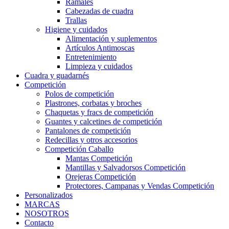
Ramales
Cabezadas de cuadra
Trallas
Higiene y cuidados
Alimentación y suplementos
Artículos Antimoscas
Entretenimiento
Limpieza y cuidados
Cuadra y guadarnés
Competición
Polos de competición
Plastrones, corbatas y broches
Chaquetas y fracs de competición
Guantes y calcetines de competición
Pantalones de competición
Redecillas y otros accesorios
Competición Caballo
Mantas Competición
Mantillas y Salvadorsos Competición
Orejeras Competición
Protectores, Campanas y Vendas Competición
Personalizados
MARCAS
NOSOTROS
Contacto