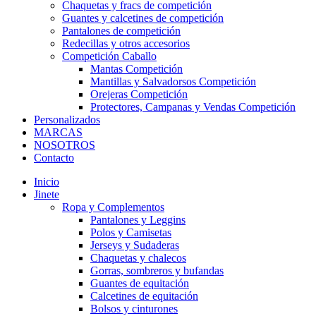
Chaquetas y fracs de competición
Guantes y calcetines de competición
Pantalones de competición
Redecillas y otros accesorios
Competición Caballo
Mantas Competición
Mantillas y Salvadorsos Competición
Orejeras Competición
Protectores, Campanas y Vendas Competición
Personalizados
MARCAS
NOSOTROS
Contacto
Inicio
Jinete
Ropa y Complementos
Pantalones y Leggins
Polos y Camisetas
Jerseys y Sudaderas
Chaquetas y chalecos
Gorras, sombreros y bufandas
Guantes de equitación
Calcetines de equitación
Bolsos y cinturones