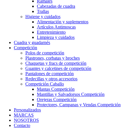
Ramales
Cabezadas de cuadra
Trallas
Higiene y cuidados
Alimentación y suplementos
Artículos Antimoscas
Entretenimiento
Limpieza y cuidados
Cuadra y guadarnés
Competición
Polos de competición
Plastrones, corbatas y broches
Chaquetas y fracs de competición
Guantes y calcetines de competición
Pantalones de competición
Redecillas y otros accesorios
Competición Caballo
Mantas Competición
Mantillas y Salvadorsos Competición
Orejeras Competición
Protectores, Campanas y Vendas Competición
Personalizados
MARCAS
NOSOTROS
Contacto