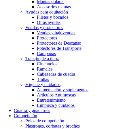
Mantas polares
Accesorios mantas
Ayudas para equitación
Filetes y bocados
Otras ayudas
Vendas y protectores
Vendas y bajovendas
Protectores
Protectores de Descanso
Potectores de Transporte
Campanas
Trabajo pie a tierra
Cinchuelos
Ramales
Cabezadas de cuadra
Trallas
Higiene y cuidados
Alimentación y suplementos
Artículos Antimoscas
Entretenimiento
Limpieza y cuidados
Cuadra y guadarnés
Competición
Polos de competición
Plastrones, corbatas y broches