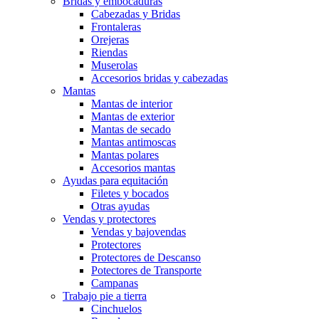
Bridas y embocaduras
Cabezadas y Bridas
Frontaleras
Orejeras
Riendas
Muserolas
Accesorios bridas y cabezadas
Mantas
Mantas de interior
Mantas de exterior
Mantas de secado
Mantas antimoscas
Mantas polares
Accesorios mantas
Ayudas para equitación
Filetes y bocados
Otras ayudas
Vendas y protectores
Vendas y bajovendas
Protectores
Protectores de Descanso
Potectores de Transporte
Campanas
Trabajo pie a tierra
Cinchuelos