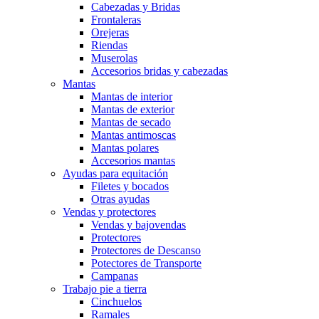
Cabezadas y Bridas
Frontaleras
Orejeras
Riendas
Muserolas
Accesorios bridas y cabezadas
Mantas
Mantas de interior
Mantas de exterior
Mantas de secado
Mantas antimoscas
Mantas polares
Accesorios mantas
Ayudas para equitación
Filetes y bocados
Otras ayudas
Vendas y protectores
Vendas y bajovendas
Protectores
Protectores de Descanso
Potectores de Transporte
Campanas
Trabajo pie a tierra
Cinchuelos
Ramales