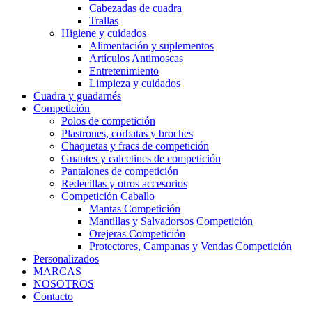
Cabezadas de cuadra
Trallas
Higiene y cuidados
Alimentación y suplementos
Artículos Antimoscas
Entretenimiento
Limpieza y cuidados
Cuadra y guadarnés
Competición
Polos de competición
Plastrones, corbatas y broches
Chaquetas y fracs de competición
Guantes y calcetines de competición
Pantalones de competición
Redecillas y otros accesorios
Competición Caballo
Mantas Competición
Mantillas y Salvadorsos Competición
Orejeras Competición
Protectores, Campanas y Vendas Competición
Personalizados
MARCAS
NOSOTROS
Contacto