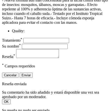
- Nueva fórmula aún más concentrada para la lucha contra todo tipo
de insectos: mosquitos, tábanos, moscas y garrapatas.- Efecto
repelente al 100% y adherencia óptima de las sustancias activas,
incluso cuando el caballo suda.- Testado por el Instituto Tropical
Suizo.- Hasta 7 horas de eficacia.- Incluye cómoda esponja
aplicadora para evitar el contacto con las manos.
Quality:
*
Tratamiento
*
Su nombre
*
Reseña
*
Campos requeridos
Cancelar
Enviar
Reseña enviada
Su comentario ha sido añadido y estará disponible una vez sea
aprobado por un moderador.
OK
Su reseña no pudo ser enviada