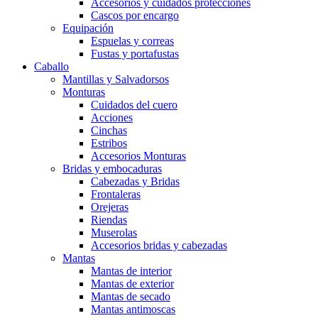
Accesorios y cuidados protecciones
Cascos por encargo
Equipación
Espuelas y correas
Fustas y portafustas
Caballo
Mantillas y Salvadorsos
Monturas
Cuidados del cuero
Acciones
Cinchas
Estribos
Accesorios Monturas
Bridas y embocaduras
Cabezadas y Bridas
Frontaleras
Orejeras
Riendas
Muserolas
Accesorios bridas y cabezadas
Mantas
Mantas de interior
Mantas de exterior
Mantas de secado
Mantas antimoscas