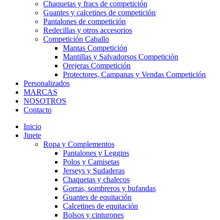
Chaquetas y fracs de competición
Guantes y calcetines de competición
Pantalones de competición
Redecillas y otros accesorios
Competición Caballo
Mantas Competición
Mantillas y Salvadorsos Competición
Orejeras Competición
Protectores, Campanas y Vendas Competición
Personalizados
MARCAS
NOSOTROS
Contacto
Inicio
Jinete
Ropa y Complementos
Pantalones y Leggins
Polos y Camisetas
Jerseys y Sudaderas
Chaquetas y chalecos
Gorras, sombreros y bufandas
Guantes de equitación
Calcetines de equitación
Bolsos y cinturones