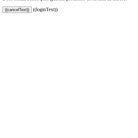
((loginText))
((cancelText))