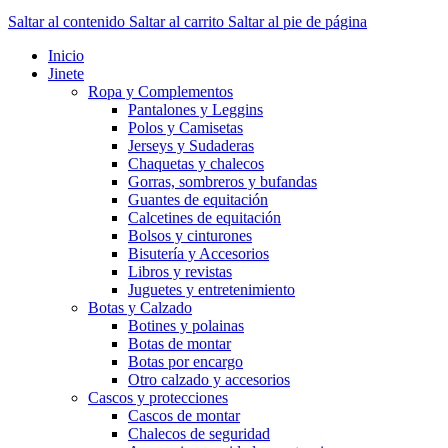
Saltar al contenido
Saltar al carrito
Saltar al pie de página
Inicio
Jinete
Ropa y Complementos
Pantalones y Leggins
Polos y Camisetas
Jerseys y Sudaderas
Chaquetas y chalecos
Gorras, sombreros y bufandas
Guantes de equitación
Calcetines de equitación
Bolsos y cinturones
Bisutería y Accesorios
Libros y revistas
Juguetes y entretenimiento
Botas y Calzado
Botines y polainas
Botas de montar
Botas por encargo
Otro calzado y accesorios
Cascos y protecciones
Cascos de montar
Chalecos de seguridad