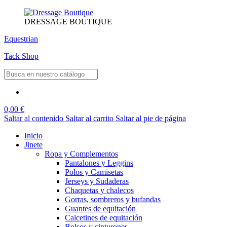
DRESSAGE BOUTIQUE
Equestrian
Tack Shop
0,00 €
Saltar al contenido
Saltar al carrito
Saltar al pie de página
Inicio
Jinete
Ropa y Complementos
Pantalones y Leggins
Polos y Camisetas
Jerseys y Sudaderas
Chaquetas y chalecos
Gorras, sombreros y bufandas
Guantes de equitación
Calcetines de equitación
Bolsos y cinturones