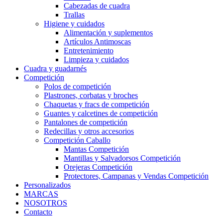
Cabezadas de cuadra
Trallas
Higiene y cuidados
Alimentación y suplementos
Artículos Antimoscas
Entretenimiento
Limpieza y cuidados
Cuadra y guadarnés
Competición
Polos de competición
Plastrones, corbatas y broches
Chaquetas y fracs de competición
Guantes y calcetines de competición
Pantalones de competición
Redecillas y otros accesorios
Competición Caballo
Mantas Competición
Mantillas y Salvadorsos Competición
Orejeras Competición
Protectores, Campanas y Vendas Competición
Personalizados
MARCAS
NOSOTROS
Contacto