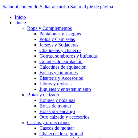
Saltar al contenido
Saltar al carrito
Saltar al pie de página
Inicio
Jinete
Ropa y Complementos
Pantalones y Leggins
Polos y Camisetas
Jerseys y Sudaderas
Chaquetas y chalecos
Gorras, sombreros y bufandas
Guantes de equitación
Calcetines de equitación
Bolsos y cinturones
Bisutería y Accesorios
Libros y revistas
Juguetes y entretenimiento
Botas y Calzado
Botines y polainas
Botas de montar
Botas por encargo
Otro calzado y accesorios
Cascos y protecciones
Cascos de montar
Chalecos de seguridad