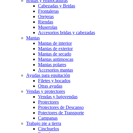
Bridas y embocaduras
Cabezadas y Bridas
Frontaleras
Orejeras
Riendas
Muserolas
Accesorios bridas y cabezadas
Mantas
Mantas de interior
Mantas de exterior
Mantas de secado
Mantas antimoscas
Mantas polares
Accesorios mantas
Ayudas para equitación
Filetes y bocados
Otras ayudas
Vendas y protectores
Vendas y bajovendas
Protectores
Protectores de Descanso
Potectores de Transporte
Campanas
Trabajo pie a tierra
Cinchuelos