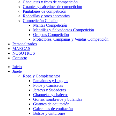
Chaquetas y fracs de competición
Guantes y calcetines de competición
Pantalones de competición
Redecillas y otros accesorios
Competición Caballo
Mantas Competición
Mantillas y Salvadorsos Competición
Orejeras Competición
Protectores, Campanas y Vendas Competición
Personalizados
MARCAS
NOSOTROS
Contacto
Inicio
Jinete
Ropa y Complementos
Pantalones y Leggins
Polos y Camisetas
Jerseys y Sudaderas
Chaquetas y chalecos
Gorras, sombreros y bufandas
Guantes de equitación
Calcetines de equitación
Bolsos y cinturones