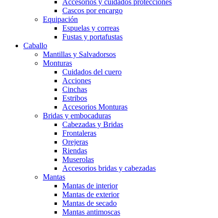
Accesorios y cuidados protecciones
Cascos por encargo
Equipación
Espuelas y correas
Fustas y portafustas
Caballo
Mantillas y Salvadorsos
Monturas
Cuidados del cuero
Acciones
Cinchas
Estribos
Accesorios Monturas
Bridas y embocaduras
Cabezadas y Bridas
Frontaleras
Orejeras
Riendas
Muserolas
Accesorios bridas y cabezadas
Mantas
Mantas de interior
Mantas de exterior
Mantas de secado
Mantas antimoscas