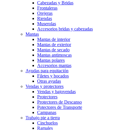
Cabezadas y Bridas
Frontaleras
Orejeras
Riendas
Muserolas
Accesorios bridas y cabezadas
Mantas
Mantas de interior
Mantas de exterior
Mantas de secado
Mantas antimoscas
Mantas polares
Accesorios mantas
Ayudas para equitación
Filetes y bocados
Otras ayudas
Vendas y protectores
Vendas y bajovendas
Protectores
Protectores de Descanso
Potectores de Transporte
Campanas
Trabajo pie a tierra
Cinchuelos
Ramales