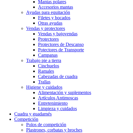
Mantas polares
Accesorios mantas
Ayudas para equitación
Filetes y bocados
Otras ayudas
Vendas y protectores
Vendas y bajovendas
Protectores
Protectores de Descanso
Potectores de Transporte
Campanas
Trabajo pie a tierra
Cinchuelos
Ramales
Cabezadas de cuadra
Trallas
Higiene y cuidados
Alimentación y suplementos
Artículos Antimoscas
Entretenimiento
Limpieza y cuidados
Cuadra y guadarnés
Competición
Polos de competición
Plastrones, corbatas y broches