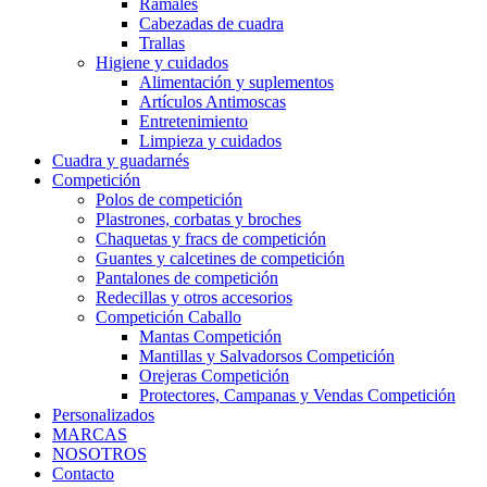
Ramales
Cabezadas de cuadra
Trallas
Higiene y cuidados
Alimentación y suplementos
Artículos Antimoscas
Entretenimiento
Limpieza y cuidados
Cuadra y guadarnés
Competición
Polos de competición
Plastrones, corbatas y broches
Chaquetas y fracs de competición
Guantes y calcetines de competición
Pantalones de competición
Redecillas y otros accesorios
Competición Caballo
Mantas Competición
Mantillas y Salvadorsos Competición
Orejeras Competición
Protectores, Campanas y Vendas Competición
Personalizados
MARCAS
NOSOTROS
Contacto