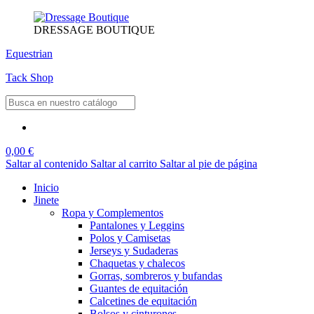
DRESSAGE BOUTIQUE
Equestrian
Tack Shop
0,00 €
Saltar al contenido
Saltar al carrito
Saltar al pie de página
Inicio
Jinete
Ropa y Complementos
Pantalones y Leggins
Polos y Camisetas
Jerseys y Sudaderas
Chaquetas y chalecos
Gorras, sombreros y bufandas
Guantes de equitación
Calcetines de equitación
Bolsos y cinturones