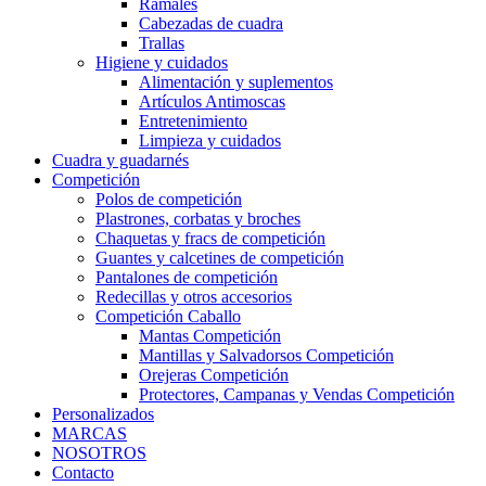
Ramales
Cabezadas de cuadra
Trallas
Higiene y cuidados
Alimentación y suplementos
Artículos Antimoscas
Entretenimiento
Limpieza y cuidados
Cuadra y guadarnés
Competición
Polos de competición
Plastrones, corbatas y broches
Chaquetas y fracs de competición
Guantes y calcetines de competición
Pantalones de competición
Redecillas y otros accesorios
Competición Caballo
Mantas Competición
Mantillas y Salvadorsos Competición
Orejeras Competición
Protectores, Campanas y Vendas Competición
Personalizados
MARCAS
NOSOTROS
Contacto