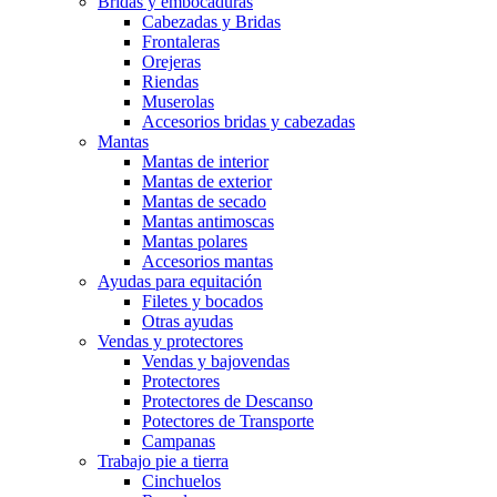
Bridas y embocaduras
Cabezadas y Bridas
Frontaleras
Orejeras
Riendas
Muserolas
Accesorios bridas y cabezadas
Mantas
Mantas de interior
Mantas de exterior
Mantas de secado
Mantas antimoscas
Mantas polares
Accesorios mantas
Ayudas para equitación
Filetes y bocados
Otras ayudas
Vendas y protectores
Vendas y bajovendas
Protectores
Protectores de Descanso
Potectores de Transporte
Campanas
Trabajo pie a tierra
Cinchuelos