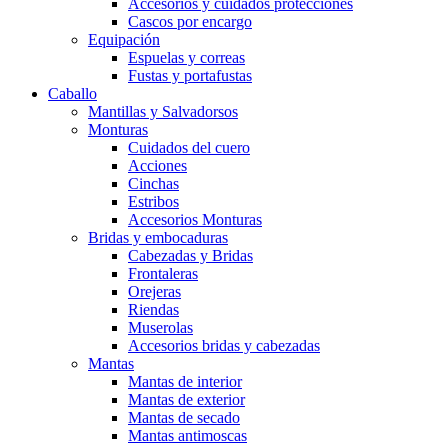
Accesorios y cuidados protecciones
Cascos por encargo
Equipación
Espuelas y correas
Fustas y portafustas
Caballo
Mantillas y Salvadorsos
Monturas
Cuidados del cuero
Acciones
Cinchas
Estribos
Accesorios Monturas
Bridas y embocaduras
Cabezadas y Bridas
Frontaleras
Orejeras
Riendas
Muserolas
Accesorios bridas y cabezadas
Mantas
Mantas de interior
Mantas de exterior
Mantas de secado
Mantas antimoscas