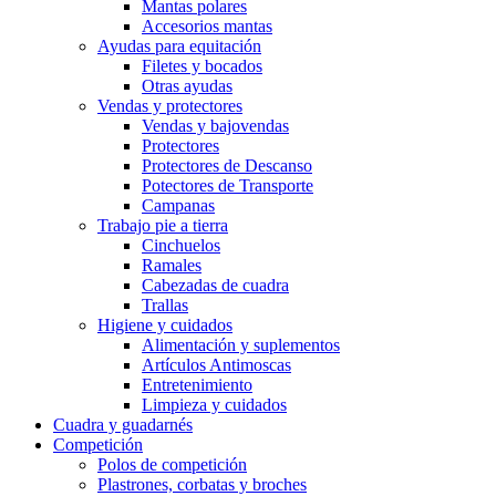
Mantas polares
Accesorios mantas
Ayudas para equitación
Filetes y bocados
Otras ayudas
Vendas y protectores
Vendas y bajovendas
Protectores
Protectores de Descanso
Potectores de Transporte
Campanas
Trabajo pie a tierra
Cinchuelos
Ramales
Cabezadas de cuadra
Trallas
Higiene y cuidados
Alimentación y suplementos
Artículos Antimoscas
Entretenimiento
Limpieza y cuidados
Cuadra y guadarnés
Competición
Polos de competición
Plastrones, corbatas y broches