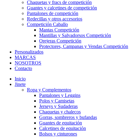
Chaquetas y fracs de competición
Guantes y calcetines de competición
Pantalones de competición
Redecillas y otros accesorios
Competición Caballo
Mantas Competición
Mantillas y Salvadorsos Competición
Orejeras Competición
Protectores, Campanas y Vendas Competición
Personalizados
MARCAS
NOSOTROS
Contacto
Inicio
Jinete
Ropa y Complementos
Pantalones y Leggins
Polos y Camisetas
Jerseys y Sudaderas
Chaquetas y chalecos
Gorras, sombreros y bufandas
Guantes de equitación
Calcetines de equitación
Bolsos y cinturones