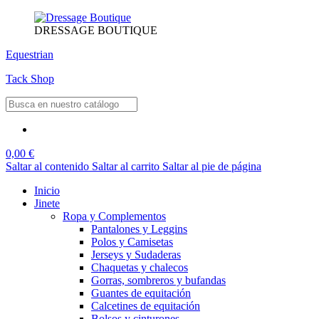
DRESSAGE BOUTIQUE
Equestrian
Tack Shop
0,00 €
Saltar al contenido
Saltar al carrito
Saltar al pie de página
Inicio
Jinete
Ropa y Complementos
Pantalones y Leggins
Polos y Camisetas
Jerseys y Sudaderas
Chaquetas y chalecos
Gorras, sombreros y bufandas
Guantes de equitación
Calcetines de equitación
Bolsos y cinturones