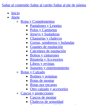
Saltar al contenido
Saltar al carrito
Saltar al pie de página
Inicio
Jinete
Ropa y Complementos
Pantalones y Leggins
Polos y Camisetas
Jerseys y Sudaderas
Chaquetas y chalecos
Gorras, sombreros y bufandas
Guantes de equitación
Calcetines de equitación
Bolsos y cinturones
Bisutería y Accesorios
Libros y revistas
Juguetes y entretenimiento
Botas y Calzado
Botines y polainas
Botas de montar
Botas por encargo
Otro calzado y accesorios
Cascos y protecciones
Cascos de montar
Chalecos de seguridad