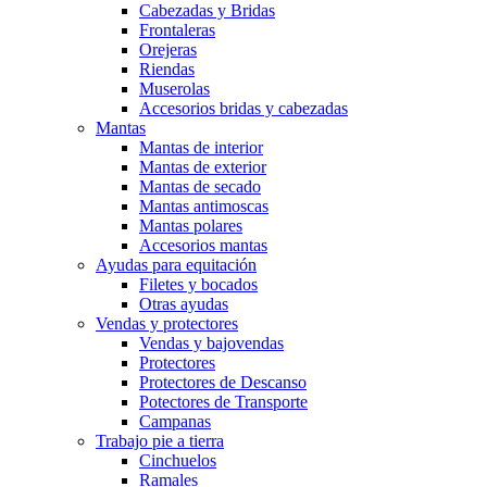
Cabezadas y Bridas
Frontaleras
Orejeras
Riendas
Muserolas
Accesorios bridas y cabezadas
Mantas
Mantas de interior
Mantas de exterior
Mantas de secado
Mantas antimoscas
Mantas polares
Accesorios mantas
Ayudas para equitación
Filetes y bocados
Otras ayudas
Vendas y protectores
Vendas y bajovendas
Protectores
Protectores de Descanso
Potectores de Transporte
Campanas
Trabajo pie a tierra
Cinchuelos
Ramales