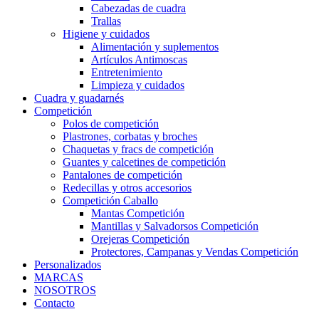
Cabezadas de cuadra
Trallas
Higiene y cuidados
Alimentación y suplementos
Artículos Antimoscas
Entretenimiento
Limpieza y cuidados
Cuadra y guadarnés
Competición
Polos de competición
Plastrones, corbatas y broches
Chaquetas y fracs de competición
Guantes y calcetines de competición
Pantalones de competición
Redecillas y otros accesorios
Competición Caballo
Mantas Competición
Mantillas y Salvadorsos Competición
Orejeras Competición
Protectores, Campanas y Vendas Competición
Personalizados
MARCAS
NOSOTROS
Contacto