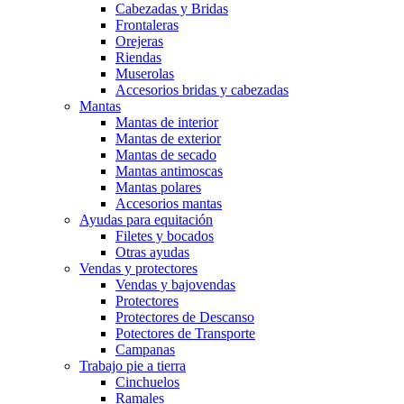
Cabezadas y Bridas
Frontaleras
Orejeras
Riendas
Muserolas
Accesorios bridas y cabezadas
Mantas
Mantas de interior
Mantas de exterior
Mantas de secado
Mantas antimoscas
Mantas polares
Accesorios mantas
Ayudas para equitación
Filetes y bocados
Otras ayudas
Vendas y protectores
Vendas y bajovendas
Protectores
Protectores de Descanso
Potectores de Transporte
Campanas
Trabajo pie a tierra
Cinchuelos
Ramales