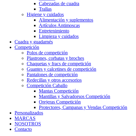
Cabezadas de cuadra
Trallas
Higiene y cuidados
Alimentación y suplementos
Artículos Antimoscas
Entretenimiento
Limpieza y cuidados
Cuadra y guadarnés
Competición
Polos de competición
Plastrones, corbatas y broches
Chaquetas y fracs de competición
Guantes y calcetines de competición
Pantalones de competición
Redecillas y otros accesorios
Competición Caballo
Mantas Competición
Mantillas y Salvadorsos Competición
Orejeras Competición
Protectores, Campanas y Vendas Competición
Personalizados
MARCAS
NOSOTROS
Contacto