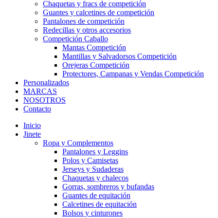
Chaquetas y fracs de competición
Guantes y calcetines de competición
Pantalones de competición
Redecillas y otros accesorios
Competición Caballo
Mantas Competición
Mantillas y Salvadorsos Competición
Orejeras Competición
Protectores, Campanas y Vendas Competición
Personalizados
MARCAS
NOSOTROS
Contacto
Inicio
Jinete
Ropa y Complementos
Pantalones y Leggins
Polos y Camisetas
Jerseys y Sudaderas
Chaquetas y chalecos
Gorras, sombreros y bufandas
Guantes de equitación
Calcetines de equitación
Bolsos y cinturones