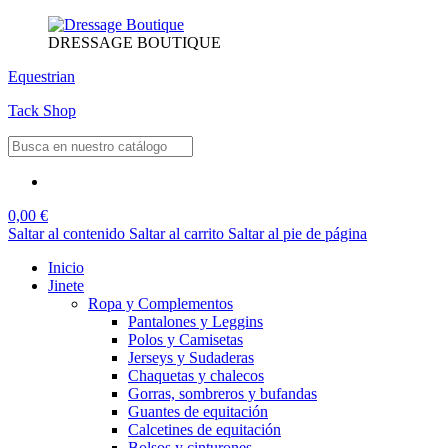
DRESSAGE BOUTIQUE
Equestrian
Tack Shop
0,00 €
Saltar al contenido
Saltar al carrito
Saltar al pie de página
Inicio
Jinete
Ropa y Complementos
Pantalones y Leggins
Polos y Camisetas
Jerseys y Sudaderas
Chaquetas y chalecos
Gorras, sombreros y bufandas
Guantes de equitación
Calcetines de equitación
Bolsos y cinturones