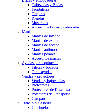
Bridas y embocaduras
Cabezadas y Bridas
Frontaleras
Orejeras
Riendas
Muserolas
Accesorios bridas y cabezadas
Mantas
Mantas de interior
Mantas de exterior
Mantas de secado
Mantas antimoscas
Mantas polares
Accesorios mantas
Ayudas para equitación
Filetes y bocados
Otras ayudas
Vendas y protectores
Vendas y bajovendas
Protectores
Protectores de Descanso
Potectores de Transporte
Campanas
Trabajo pie a tierra
Cinchuelos