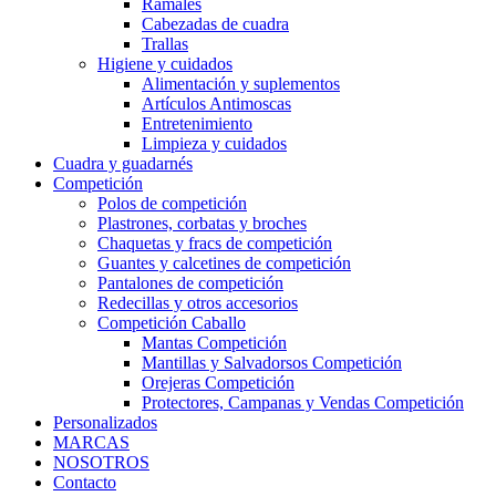
Ramales
Cabezadas de cuadra
Trallas
Higiene y cuidados
Alimentación y suplementos
Artículos Antimoscas
Entretenimiento
Limpieza y cuidados
Cuadra y guadarnés
Competición
Polos de competición
Plastrones, corbatas y broches
Chaquetas y fracs de competición
Guantes y calcetines de competición
Pantalones de competición
Redecillas y otros accesorios
Competición Caballo
Mantas Competición
Mantillas y Salvadorsos Competición
Orejeras Competición
Protectores, Campanas y Vendas Competición
Personalizados
MARCAS
NOSOTROS
Contacto