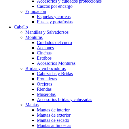
Accesorios y cuidados protecciones
Cascos por encargo
Equipación
Espuelas y correas
Fustas y portafustas
Caballo
Mantillas y Salvadorsos
Monturas
Cuidados del cuero
Acciones
Cinchas
Estribos
Accesorios Monturas
Bridas y embocaduras
Cabezadas y Bridas
Frontaleras
Orejeras
Riendas
Muserolas
Accesorios bridas y cabezadas
Mantas
Mantas de interior
Mantas de exterior
Mantas de secado
Mantas antimoscas