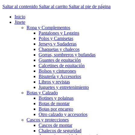
Saltar al contenido
Saltar al carrito
Saltar al pie de página
Inicio
Jinete
Ropa y Complementos
Pantalones y Leggins
Polos y Camisetas
Jerseys y Sudaderas
Chaquetas y chalecos
Gorras, sombreros y bufandas
Guantes de equitación
Calcetines de equitación
Bolsos y cinturones
Bisutería y Accesorios
Libros y revistas
Juguetes y entretenimiento
Botas y Calzado
Botines y polainas
Botas de montar
Botas por encargo
Otro calzado y accesorios
Cascos y protecciones
Cascos de montar
Chalecos de seguridad