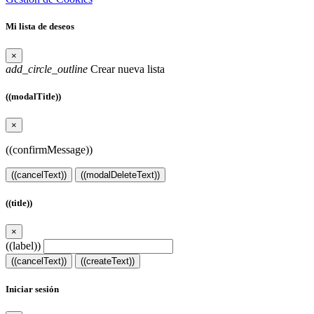
Mi lista de deseos
×
add_circle_outline
Crear nueva lista
((modalTitle))
×
((confirmMessage))
((cancelText))
((modalDeleteText))
((title))
×
((label))
((cancelText))
((createText))
Iniciar sesión