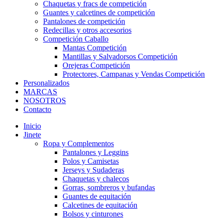
Chaquetas y fracs de competición
Guantes y calcetines de competición
Pantalones de competición
Redecillas y otros accesorios
Competición Caballo
Mantas Competición
Mantillas y Salvadorsos Competición
Orejeras Competición
Protectores, Campanas y Vendas Competición
Personalizados
MARCAS
NOSOTROS
Contacto
Inicio
Jinete
Ropa y Complementos
Pantalones y Leggins
Polos y Camisetas
Jerseys y Sudaderas
Chaquetas y chalecos
Gorras, sombreros y bufandas
Guantes de equitación
Calcetines de equitación
Bolsos y cinturones