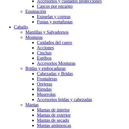
Accesorios y cuidados protecciones
Cascos por encargo
Equipación
Espuelas y correas
Fustas y portafustas
Caballo
Mantillas y Salvadorsos
Monturas
Cuidados del cuero
Acciones
Cinchas
Estribos
Accesorios Monturas
Bridas y embocaduras
Cabezadas y Bridas
Frontaleras
Orejeras
Riendas
Muserolas
Accesorios bridas y cabezadas
Mantas
Mantas de interior
Mantas de exterior
Mantas de secado
Mantas antimoscas