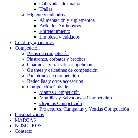
Cabezadas de cuadra
Trallas
Higiene y cuidados
Alimentación y suplementos
Artículos Antimoscas
Entretenimiento
Limpieza y cuidados
Cuadra y guadarnés
Competición
Polos de competición
Plastrones, corbatas y broches
Chaquetas y fracs de competición
Guantes y calcetines de competición
Pantalones de competición
Redecillas y otros accesorios
Competición Caballo
Mantas Competición
Mantillas y Salvadorsos Competición
Orejeras Competición
Protectores, Campanas y Vendas Competición
Personalizados
MARCAS
NOSOTROS
Contacto