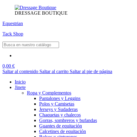
DRESSAGE BOUTIQUE
Equestrian
Tack Shop
0,00 €
Saltar al contenido
Saltar al carrito
Saltar al pie de página
Inicio
Jinete
Ropa y Complementos
Pantalones y Leggins
Polos y Camisetas
Jerseys y Sudaderas
Chaquetas y chalecos
Gorras, sombreros y bufandas
Guantes de equitación
Calcetines de equitación
Bolsos y cinturones