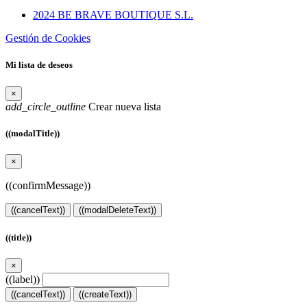
2024 BE BRAVE BOUTIQUE S.L.
Gestión de Cookies
Mi lista de deseos
×
add_circle_outline
Crear nueva lista
((modalTitle))
×
((confirmMessage))
((cancelText))
((modalDeleteText))
((title))
×
((label))
((cancelText))
((createText))