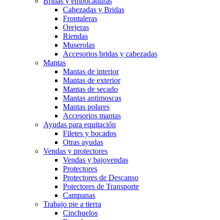
Bridas y embocaduras
Cabezadas y Bridas
Frontaleras
Orejeras
Riendas
Muserolas
Accesorios bridas y cabezadas
Mantas
Mantas de interior
Mantas de exterior
Mantas de secado
Mantas antimoscas
Mantas polares
Accesorios mantas
Ayudas para equitación
Filetes y bocados
Otras ayudas
Vendas y protectores
Vendas y bajovendas
Protectores
Protectores de Descanso
Potectores de Transporte
Campanas
Trabajo pie a tierra
Cinchuelos