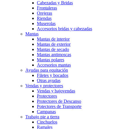
Cabezadas y Bridas
Frontaleras
Orejeras
Riendas
Muserolas
Accesorios bridas y cabezadas
Mantas
Mantas de interior
Mantas de exterior
Mantas de secado
Mantas antimoscas
Mantas polares
Accesorios mantas
Ayudas para equitación
Filetes y bocados
Otras ayudas
Vendas y protectores
Vendas y bajovendas
Protectores
Protectores de Descanso
Potectores de Transporte
Campanas
Trabajo pie a tierra
Cinchuelos
Ramales