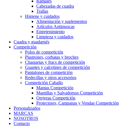
Ramales
Cabezadas de cuadra
Trallas
Higiene y cuidados
Alimentación y suplementos
Artículos Antimoscas
Entretenimiento
Limpieza y cuidados
Cuadra y guadarnés
Competición
Polos de competición
Plastrones, corbatas y broches
Chaquetas y fracs de competición
Guantes y calcetines de competición
Pantalones de competición
Redecillas y otros accesorios
Competición Caballo
Mantas Competición
Mantillas y Salvadorsos Competición
Orejeras Competición
Protectores, Campanas y Vendas Competición
Personalizados
MARCAS
NOSOTROS
Contacto