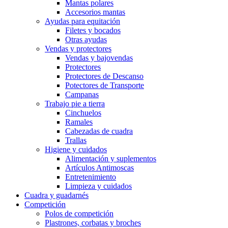
Mantas polares
Accesorios mantas
Ayudas para equitación
Filetes y bocados
Otras ayudas
Vendas y protectores
Vendas y bajovendas
Protectores
Protectores de Descanso
Potectores de Transporte
Campanas
Trabajo pie a tierra
Cinchuelos
Ramales
Cabezadas de cuadra
Trallas
Higiene y cuidados
Alimentación y suplementos
Artículos Antimoscas
Entretenimiento
Limpieza y cuidados
Cuadra y guadarnés
Competición
Polos de competición
Plastrones, corbatas y broches