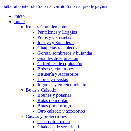
Saltar al contenido
Saltar al carrito
Saltar al pie de página
Inicio
Jinete
Ropa y Complementos
Pantalones y Leggins
Polos y Camisetas
Jerseys y Sudaderas
Chaquetas y chalecos
Gorras, sombreros y bufandas
Guantes de equitación
Calcetines de equitación
Bolsos y cinturones
Bisutería y Accesorios
Libros y revistas
Juguetes y entretenimiento
Botas y Calzado
Botines y polainas
Botas de montar
Botas por encargo
Otro calzado y accesorios
Cascos y protecciones
Cascos de montar
Chalecos de seguridad