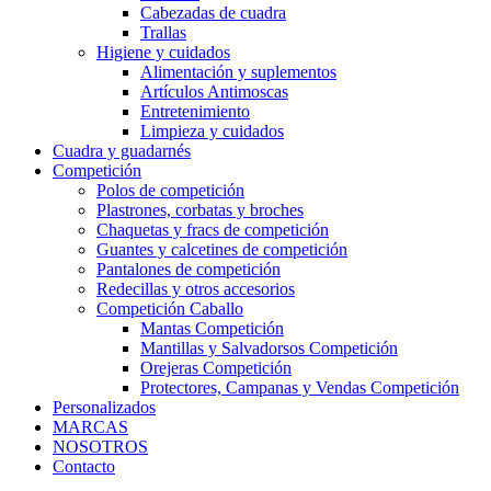
Cabezadas de cuadra
Trallas
Higiene y cuidados
Alimentación y suplementos
Artículos Antimoscas
Entretenimiento
Limpieza y cuidados
Cuadra y guadarnés
Competición
Polos de competición
Plastrones, corbatas y broches
Chaquetas y fracs de competición
Guantes y calcetines de competición
Pantalones de competición
Redecillas y otros accesorios
Competición Caballo
Mantas Competición
Mantillas y Salvadorsos Competición
Orejeras Competición
Protectores, Campanas y Vendas Competición
Personalizados
MARCAS
NOSOTROS
Contacto