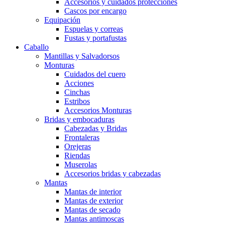
Accesorios y cuidados protecciones
Cascos por encargo
Equipación
Espuelas y correas
Fustas y portafustas
Caballo
Mantillas y Salvadorsos
Monturas
Cuidados del cuero
Acciones
Cinchas
Estribos
Accesorios Monturas
Bridas y embocaduras
Cabezadas y Bridas
Frontaleras
Orejeras
Riendas
Muserolas
Accesorios bridas y cabezadas
Mantas
Mantas de interior
Mantas de exterior
Mantas de secado
Mantas antimoscas