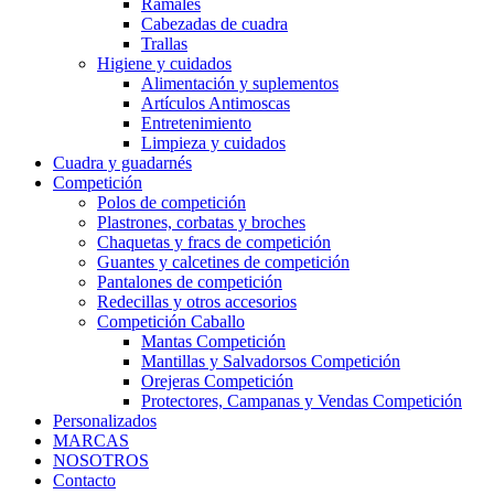
Ramales
Cabezadas de cuadra
Trallas
Higiene y cuidados
Alimentación y suplementos
Artículos Antimoscas
Entretenimiento
Limpieza y cuidados
Cuadra y guadarnés
Competición
Polos de competición
Plastrones, corbatas y broches
Chaquetas y fracs de competición
Guantes y calcetines de competición
Pantalones de competición
Redecillas y otros accesorios
Competición Caballo
Mantas Competición
Mantillas y Salvadorsos Competición
Orejeras Competición
Protectores, Campanas y Vendas Competición
Personalizados
MARCAS
NOSOTROS
Contacto