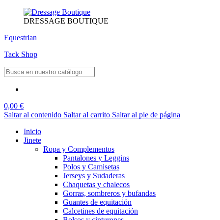
DRESSAGE BOUTIQUE
Equestrian
Tack Shop
0,00 €
Saltar al contenido
Saltar al carrito
Saltar al pie de página
Inicio
Jinete
Ropa y Complementos
Pantalones y Leggins
Polos y Camisetas
Jerseys y Sudaderas
Chaquetas y chalecos
Gorras, sombreros y bufandas
Guantes de equitación
Calcetines de equitación
Bolsos y cinturones