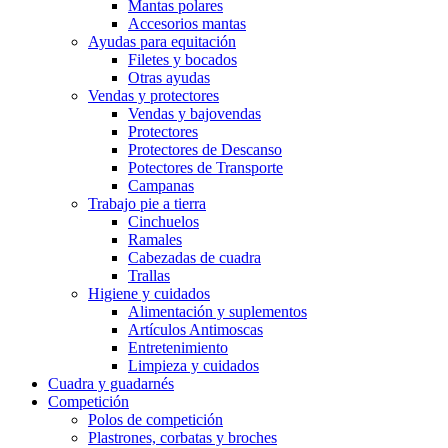
Mantas polares
Accesorios mantas
Ayudas para equitación
Filetes y bocados
Otras ayudas
Vendas y protectores
Vendas y bajovendas
Protectores
Protectores de Descanso
Potectores de Transporte
Campanas
Trabajo pie a tierra
Cinchuelos
Ramales
Cabezadas de cuadra
Trallas
Higiene y cuidados
Alimentación y suplementos
Artículos Antimoscas
Entretenimiento
Limpieza y cuidados
Cuadra y guadarnés
Competición
Polos de competición
Plastrones, corbatas y broches