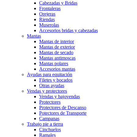
Cabezadas y Bridas
Frontaleras
Orejeras
Riendas
Muserolas
Accesorios bridas y cabezadas
Mantas
Mantas de interior
Mantas de exterior
Mantas de secado
Mantas antimoscas
Mantas polares
Accesorios mantas
Ayudas para equitación
Filetes y bocados
Otras ayudas
Vendas y protectores
Vendas y bajovendas
Protectores
Protectores de Descanso
Potectores de Transporte
Campanas
Trabajo pie a tierra
Cinchuelos
Ramales