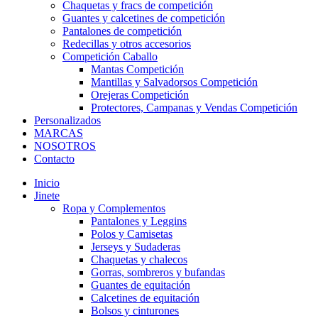
Chaquetas y fracs de competición
Guantes y calcetines de competición
Pantalones de competición
Redecillas y otros accesorios
Competición Caballo
Mantas Competición
Mantillas y Salvadorsos Competición
Orejeras Competición
Protectores, Campanas y Vendas Competición
Personalizados
MARCAS
NOSOTROS
Contacto
Inicio
Jinete
Ropa y Complementos
Pantalones y Leggins
Polos y Camisetas
Jerseys y Sudaderas
Chaquetas y chalecos
Gorras, sombreros y bufandas
Guantes de equitación
Calcetines de equitación
Bolsos y cinturones