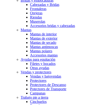
Bridas y embocaduras
Cabezadas y Bridas
Frontaleras
Orejeras
Riendas
Muserolas
Accesorios bridas y cabezadas
Mantas
Mantas de interior
Mantas de exterior
Mantas de secado
Mantas antimoscas
Mantas polares
Accesorios mantas
Ayudas para equitación
Filetes y bocados
Otras ayudas
Vendas y protectores
Vendas y bajovendas
Protectores
Protectores de Descanso
Potectores de Transporte
Campanas
Trabajo pie a tierra
Cinchuelos