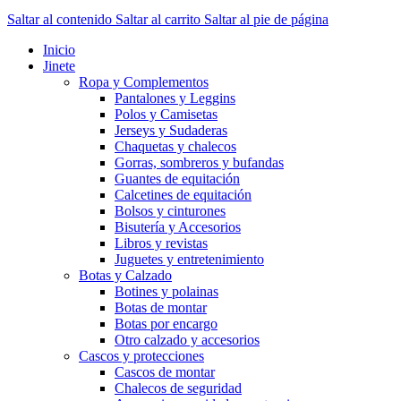
Saltar al contenido
Saltar al carrito
Saltar al pie de página
Inicio
Jinete
Ropa y Complementos
Pantalones y Leggins
Polos y Camisetas
Jerseys y Sudaderas
Chaquetas y chalecos
Gorras, sombreros y bufandas
Guantes de equitación
Calcetines de equitación
Bolsos y cinturones
Bisutería y Accesorios
Libros y revistas
Juguetes y entretenimiento
Botas y Calzado
Botines y polainas
Botas de montar
Botas por encargo
Otro calzado y accesorios
Cascos y protecciones
Cascos de montar
Chalecos de seguridad