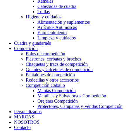
Ramales
Cabezadas de cuadra
Trallas
Higiene y cuidados
Alimentación y suplementos
Artículos Antimoscas
Entretenimiento
Limpieza y cuidados
Cuadra y guadarnés
Competición
Polos de competición
Plastrones, corbatas y broches
Chaquetas y fracs de competición
Guantes y calcetines de competición
Pantalones de competición
Redecillas y otros accesorios
Competición Caballo
Mantas Competición
Mantillas y Salvadorsos Competición
Orejeras Competición
Protectores, Campanas y Vendas Competición
Personalizados
MARCAS
NOSOTROS
Contacto