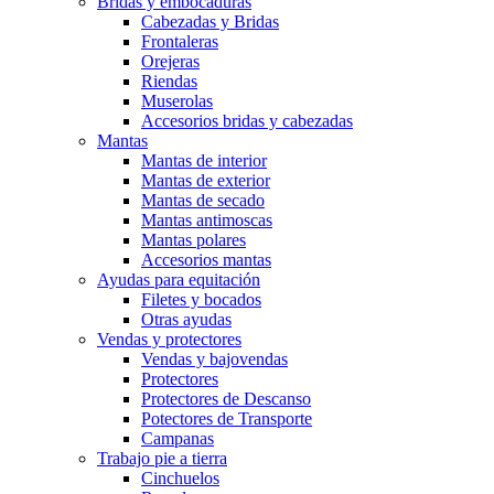
Bridas y embocaduras
Cabezadas y Bridas
Frontaleras
Orejeras
Riendas
Muserolas
Accesorios bridas y cabezadas
Mantas
Mantas de interior
Mantas de exterior
Mantas de secado
Mantas antimoscas
Mantas polares
Accesorios mantas
Ayudas para equitación
Filetes y bocados
Otras ayudas
Vendas y protectores
Vendas y bajovendas
Protectores
Protectores de Descanso
Potectores de Transporte
Campanas
Trabajo pie a tierra
Cinchuelos