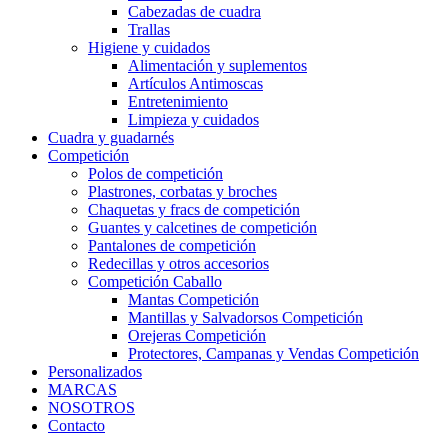
Cabezadas de cuadra
Trallas
Higiene y cuidados
Alimentación y suplementos
Artículos Antimoscas
Entretenimiento
Limpieza y cuidados
Cuadra y guadarnés
Competición
Polos de competición
Plastrones, corbatas y broches
Chaquetas y fracs de competición
Guantes y calcetines de competición
Pantalones de competición
Redecillas y otros accesorios
Competición Caballo
Mantas Competición
Mantillas y Salvadorsos Competición
Orejeras Competición
Protectores, Campanas y Vendas Competición
Personalizados
MARCAS
NOSOTROS
Contacto