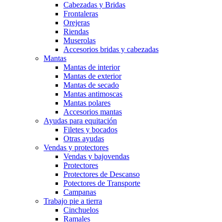
Cabezadas y Bridas
Frontaleras
Orejeras
Riendas
Muserolas
Accesorios bridas y cabezadas
Mantas
Mantas de interior
Mantas de exterior
Mantas de secado
Mantas antimoscas
Mantas polares
Accesorios mantas
Ayudas para equitación
Filetes y bocados
Otras ayudas
Vendas y protectores
Vendas y bajovendas
Protectores
Protectores de Descanso
Potectores de Transporte
Campanas
Trabajo pie a tierra
Cinchuelos
Ramales