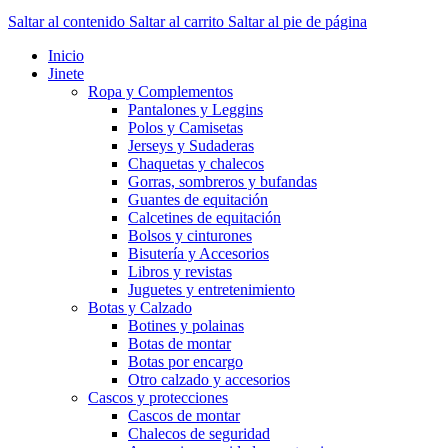
Saltar al contenido
Saltar al carrito
Saltar al pie de página
Inicio
Jinete
Ropa y Complementos
Pantalones y Leggins
Polos y Camisetas
Jerseys y Sudaderas
Chaquetas y chalecos
Gorras, sombreros y bufandas
Guantes de equitación
Calcetines de equitación
Bolsos y cinturones
Bisutería y Accesorios
Libros y revistas
Juguetes y entretenimiento
Botas y Calzado
Botines y polainas
Botas de montar
Botas por encargo
Otro calzado y accesorios
Cascos y protecciones
Cascos de montar
Chalecos de seguridad