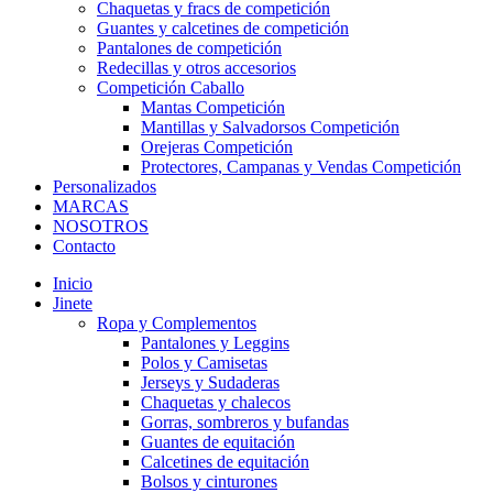
Chaquetas y fracs de competición
Guantes y calcetines de competición
Pantalones de competición
Redecillas y otros accesorios
Competición Caballo
Mantas Competición
Mantillas y Salvadorsos Competición
Orejeras Competición
Protectores, Campanas y Vendas Competición
Personalizados
MARCAS
NOSOTROS
Contacto
Inicio
Jinete
Ropa y Complementos
Pantalones y Leggins
Polos y Camisetas
Jerseys y Sudaderas
Chaquetas y chalecos
Gorras, sombreros y bufandas
Guantes de equitación
Calcetines de equitación
Bolsos y cinturones