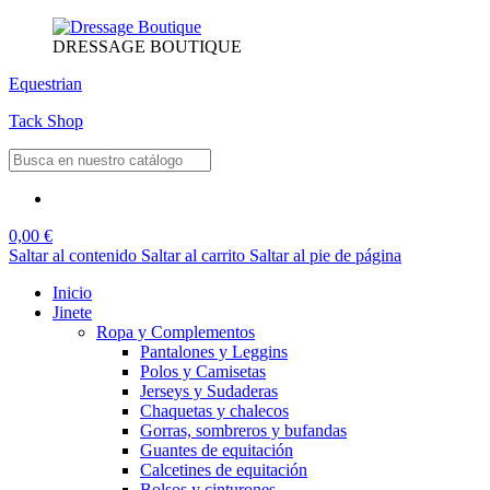
DRESSAGE BOUTIQUE
Equestrian
Tack Shop
0,00 €
Saltar al contenido
Saltar al carrito
Saltar al pie de página
Inicio
Jinete
Ropa y Complementos
Pantalones y Leggins
Polos y Camisetas
Jerseys y Sudaderas
Chaquetas y chalecos
Gorras, sombreros y bufandas
Guantes de equitación
Calcetines de equitación
Bolsos y cinturones