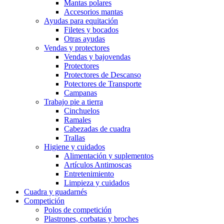
Mantas polares
Accesorios mantas
Ayudas para equitación
Filetes y bocados
Otras ayudas
Vendas y protectores
Vendas y bajovendas
Protectores
Protectores de Descanso
Potectores de Transporte
Campanas
Trabajo pie a tierra
Cinchuelos
Ramales
Cabezadas de cuadra
Trallas
Higiene y cuidados
Alimentación y suplementos
Artículos Antimoscas
Entretenimiento
Limpieza y cuidados
Cuadra y guadarnés
Competición
Polos de competición
Plastrones, corbatas y broches