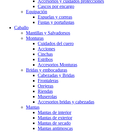
Accesorios y cuidados protecciones
Cascos por encargo
Equipación
Espuelas y correas
Fustas y portafustas
Caballo
Mantillas y Salvadorsos
Monturas
Cuidados del cuero
Acciones
Cinchas
Estribos
Accesorios Monturas
Bridas y embocaduras
Cabezadas y Bridas
Frontaleras
Orejeras
Riendas
Muserolas
Accesorios bridas y cabezadas
Mantas
Mantas de interior
Mantas de exterior
Mantas de secado
Mantas antimoscas