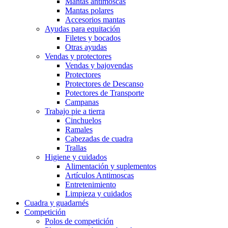
Mantas antimoscas
Mantas polares
Accesorios mantas
Ayudas para equitación
Filetes y bocados
Otras ayudas
Vendas y protectores
Vendas y bajovendas
Protectores
Protectores de Descanso
Potectores de Transporte
Campanas
Trabajo pie a tierra
Cinchuelos
Ramales
Cabezadas de cuadra
Trallas
Higiene y cuidados
Alimentación y suplementos
Artículos Antimoscas
Entretenimiento
Limpieza y cuidados
Cuadra y guadarnés
Competición
Polos de competición