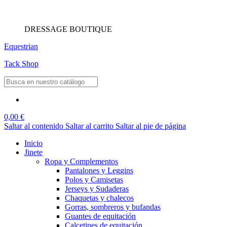
DRESSAGE BOUTIQUE
Equestrian
Tack Shop
0,00 €
Saltar al contenido
Saltar al carrito
Saltar al pie de página
Inicio
Jinete
Ropa y Complementos
Pantalones y Leggins
Polos y Camisetas
Jerseys y Sudaderas
Chaquetas y chalecos
Gorras, sombreros y bufandas
Guantes de equitación
Calcetines de equitación