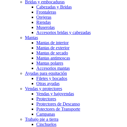
Bridas y embocaduras
Cabezadas y Bridas
Frontaleras
Orejeras
Riendas
Muserolas
Accesorios bridas y cabezadas
Mantas
Mantas de interior
Mantas de exterior
Mantas de secado
Mantas antimoscas
Mantas polares
Accesorios mantas
Ayudas para equitación
Filetes y bocados
Otras ayudas
Vendas y protectores
Vendas y bajovendas
Protectores
Protectores de Descanso
Potectores de Transporte
Campanas
Trabajo pie a tierra
Cinchuelos