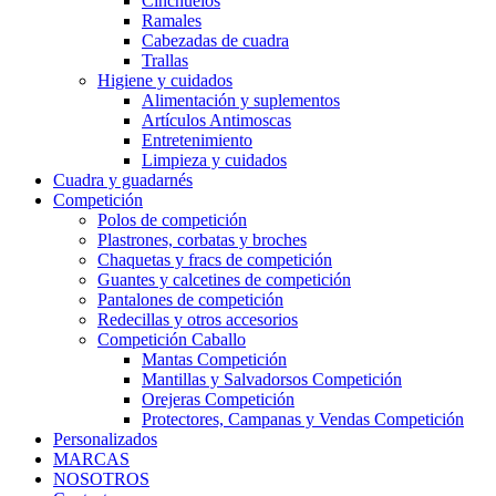
Cinchuelos
Ramales
Cabezadas de cuadra
Trallas
Higiene y cuidados
Alimentación y suplementos
Artículos Antimoscas
Entretenimiento
Limpieza y cuidados
Cuadra y guadarnés
Competición
Polos de competición
Plastrones, corbatas y broches
Chaquetas y fracs de competición
Guantes y calcetines de competición
Pantalones de competición
Redecillas y otros accesorios
Competición Caballo
Mantas Competición
Mantillas y Salvadorsos Competición
Orejeras Competición
Protectores, Campanas y Vendas Competición
Personalizados
MARCAS
NOSOTROS