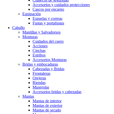
Chalecos de seguridad
Accesorios y cuidados protecciones
Cascos por encargo
Equipación
Espuelas y correas
Fustas y portafustas
Caballo
Mantillas y Salvadorsos
Monturas
Cuidados del cuero
Acciones
Cinchas
Estribos
Accesorios Monturas
Bridas y embocaduras
Cabezadas y Bridas
Frontaleras
Orejeras
Riendas
Muserolas
Accesorios bridas y cabezadas
Mantas
Mantas de interior
Mantas de exterior
Mantas de secado