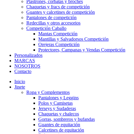
Plastrones, corbatas y broches
Chaquetas y fracs de competición
Guantes y calcetines de competición
Pantalones de competición
Redecillas y otros accesorios
Competición Caballo
Mantas Competición
Mantillas y Salvadorsos Competición
Orejeras Competición
Protectores, Campanas y Vendas Competición
Personalizados
MARCAS
NOSOTROS
Contacto
Inicio
Jinete
Ropa y Complementos
Pantalones y Leggins
Polos y Camisetas
Jerseys y Sudaderas
Chaquetas y chalecos
Gorras, sombreros y bufandas
Guantes de equitación
Calcetines de equitación