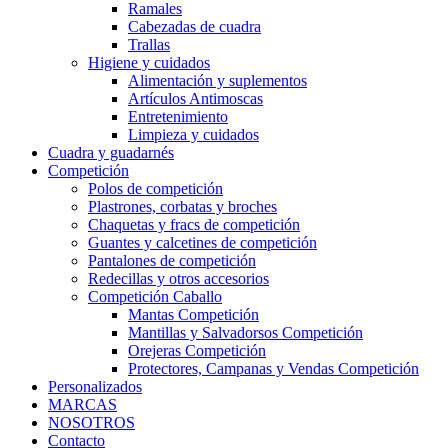
Ramales
Cabezadas de cuadra
Trallas
Higiene y cuidados
Alimentación y suplementos
Artículos Antimoscas
Entretenimiento
Limpieza y cuidados
Cuadra y guadarnés
Competición
Polos de competición
Plastrones, corbatas y broches
Chaquetas y fracs de competición
Guantes y calcetines de competición
Pantalones de competición
Redecillas y otros accesorios
Competición Caballo
Mantas Competición
Mantillas y Salvadorsos Competición
Orejeras Competición
Protectores, Campanas y Vendas Competición
Personalizados
MARCAS
NOSOTROS
Contacto