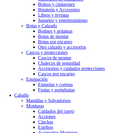
Bolsos y cinturones
Bisutería y Accesorios
Libros y revistas
Juguetes y entretenimiento
Botas y Calzado
Botines y polainas
Botas de montar
Botas por encargo
Otro calzado y accesorios
Cascos y protecciones
Cascos de montar
Chalecos de seguridad
Accesorios y cuidados protecciones
Cascos por encargo
Equipación
Espuelas y correas
Fustas y portafustas
Caballo
Mantillas y Salvadorsos
Monturas
Cuidados del cuero
Acciones
Cinchas
Estribos
Accesorios Monturas