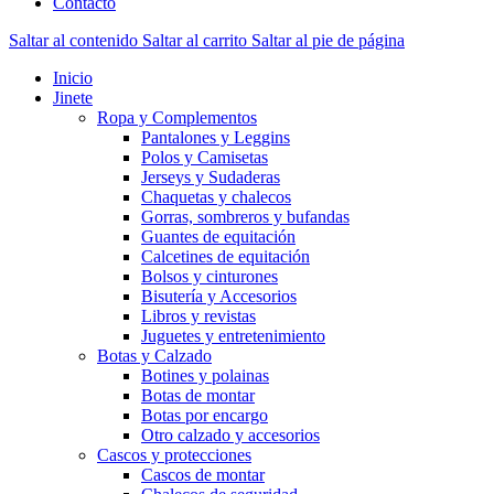
Contacto
Saltar al contenido
Saltar al carrito
Saltar al pie de página
Inicio
Jinete
Ropa y Complementos
Pantalones y Leggins
Polos y Camisetas
Jerseys y Sudaderas
Chaquetas y chalecos
Gorras, sombreros y bufandas
Guantes de equitación
Calcetines de equitación
Bolsos y cinturones
Bisutería y Accesorios
Libros y revistas
Juguetes y entretenimiento
Botas y Calzado
Botines y polainas
Botas de montar
Botas por encargo
Otro calzado y accesorios
Cascos y protecciones
Cascos de montar