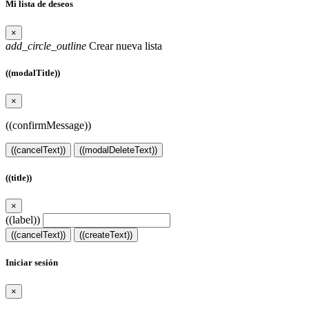
Mi lista de deseos
×
add_circle_outline
Crear nueva lista
((modalTitle))
×
((confirmMessage))
((cancelText))
((modalDeleteText))
((title))
×
((label))
((cancelText))
((createText))
Iniciar sesión
×