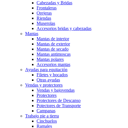
Cabezadas y Bridas
Frontaleras
Orejeras
Riendas
Muserolas
Accesorios bridas y cabezadas
Mantas
Mantas de interior
Mantas de exterior
Mantas de secado
Mantas antimoscas
Mantas polares
Accesorios mantas
Ayudas para equitación
Filetes y bocados
Otras ayudas
Vendas y protectores
Vendas y bajovendas
Protectores
Protectores de Descanso
Potectores de Transporte
Campanas
Trabajo pie a tierra
Cinchuelos
Ramales