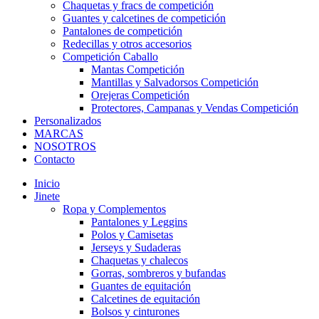
Chaquetas y fracs de competición
Guantes y calcetines de competición
Pantalones de competición
Redecillas y otros accesorios
Competición Caballo
Mantas Competición
Mantillas y Salvadorsos Competición
Orejeras Competición
Protectores, Campanas y Vendas Competición
Personalizados
MARCAS
NOSOTROS
Contacto
Inicio
Jinete
Ropa y Complementos
Pantalones y Leggins
Polos y Camisetas
Jerseys y Sudaderas
Chaquetas y chalecos
Gorras, sombreros y bufandas
Guantes de equitación
Calcetines de equitación
Bolsos y cinturones