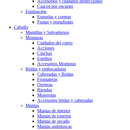
Accesorios y cuidados protecciones
Cascos por encargo
Equipación
Espuelas y correas
Fustas y portafustas
Caballo
Mantillas y Salvadorsos
Monturas
Cuidados del cuero
Acciones
Cinchas
Estribos
Accesorios Monturas
Bridas y embocaduras
Cabezadas y Bridas
Frontaleras
Orejeras
Riendas
Muserolas
Accesorios bridas y cabezadas
Mantas
Mantas de interior
Mantas de exterior
Mantas de secado
Mantas antimoscas