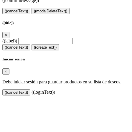
((confirmMessage))
((cancelText))
((modalDeleteText))
((title))
×
((label))
((cancelText))
((createText))
Iniciar sesión
×
Debe iniciar sesión para guardar productos en su lista de deseos.
((loginText))
((cancelText))