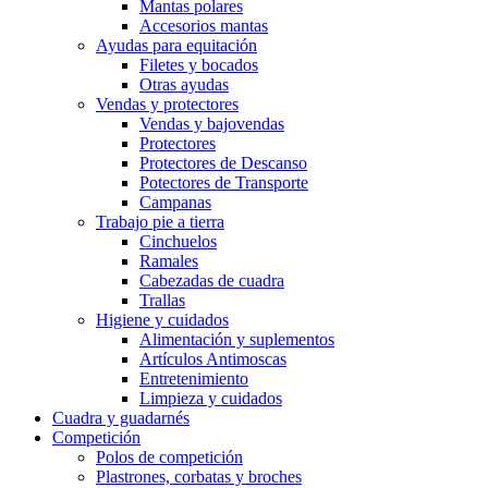
Mantas polares
Accesorios mantas
Ayudas para equitación
Filetes y bocados
Otras ayudas
Vendas y protectores
Vendas y bajovendas
Protectores
Protectores de Descanso
Potectores de Transporte
Campanas
Trabajo pie a tierra
Cinchuelos
Ramales
Cabezadas de cuadra
Trallas
Higiene y cuidados
Alimentación y suplementos
Artículos Antimoscas
Entretenimiento
Limpieza y cuidados
Cuadra y guadarnés
Competición
Polos de competición
Plastrones, corbatas y broches