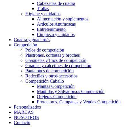
Cabezadas de cuadra
Trallas
Higiene y cuidados
Alimentación y suplementos
Artículos Antimoscas
Entretenimiento
Limpieza y cuidados
Cuadra y guadarnés
Competición
Polos de competición
Plastrones, corbatas y broches
Chaquetas y fracs de competición
Guantes y calcetines de competición
Pantalones de competición
Redecillas y otros accesorios
Competición Caballo
Mantas Competición
Mantillas y Salvadorsos Competición
Orejeras Competición
Protectores, Campanas y Vendas Competición
Personalizados
MARCAS
NOSOTROS
Contacto