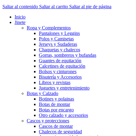
Saltar al contenido
Saltar al carrito
Saltar al pie de página
Inicio
Jinete
Ropa y Complementos
Pantalones y Leggins
Polos y Camisetas
Jerseys y Sudaderas
Chaquetas y chalecos
Gorras, sombreros y bufandas
Guantes de equitación
Calcetines de equitación
Bolsos y cinturones
Bisutería y Accesorios
Libros y revistas
Juguetes y entretenimiento
Botas y Calzado
Botines y polainas
Botas de montar
Botas por encargo
Otro calzado y accesorios
Cascos y protecciones
Cascos de montar
Chalecos de seguridad