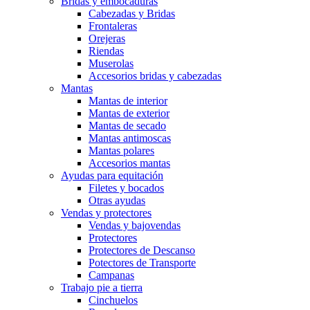
Bridas y embocaduras
Cabezadas y Bridas
Frontaleras
Orejeras
Riendas
Muserolas
Accesorios bridas y cabezadas
Mantas
Mantas de interior
Mantas de exterior
Mantas de secado
Mantas antimoscas
Mantas polares
Accesorios mantas
Ayudas para equitación
Filetes y bocados
Otras ayudas
Vendas y protectores
Vendas y bajovendas
Protectores
Protectores de Descanso
Potectores de Transporte
Campanas
Trabajo pie a tierra
Cinchuelos