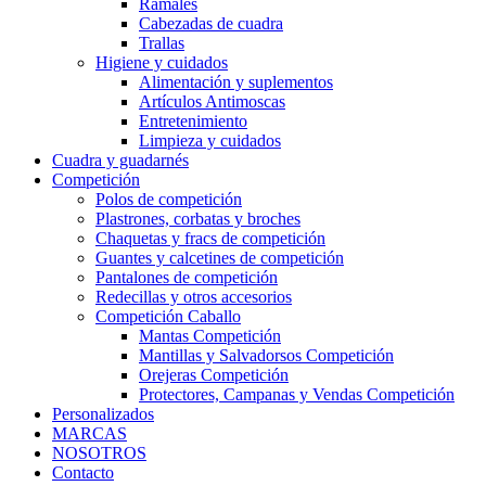
Ramales
Cabezadas de cuadra
Trallas
Higiene y cuidados
Alimentación y suplementos
Artículos Antimoscas
Entretenimiento
Limpieza y cuidados
Cuadra y guadarnés
Competición
Polos de competición
Plastrones, corbatas y broches
Chaquetas y fracs de competición
Guantes y calcetines de competición
Pantalones de competición
Redecillas y otros accesorios
Competición Caballo
Mantas Competición
Mantillas y Salvadorsos Competición
Orejeras Competición
Protectores, Campanas y Vendas Competición
Personalizados
MARCAS
NOSOTROS
Contacto