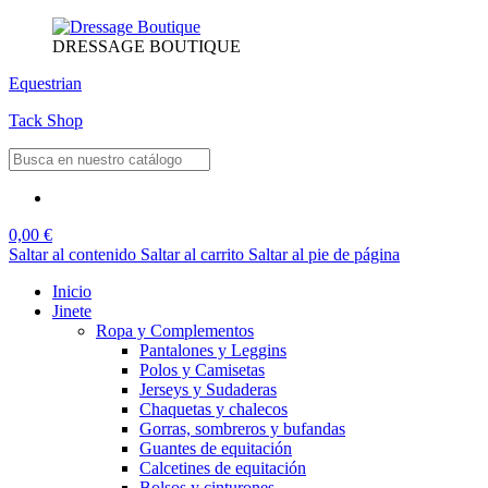
DRESSAGE BOUTIQUE
Equestrian
Tack Shop
0,00 €
Saltar al contenido
Saltar al carrito
Saltar al pie de página
Inicio
Jinete
Ropa y Complementos
Pantalones y Leggins
Polos y Camisetas
Jerseys y Sudaderas
Chaquetas y chalecos
Gorras, sombreros y bufandas
Guantes de equitación
Calcetines de equitación
Bolsos y cinturones