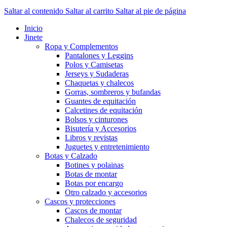
Saltar al contenido
Saltar al carrito
Saltar al pie de página
Inicio
Jinete
Ropa y Complementos
Pantalones y Leggins
Polos y Camisetas
Jerseys y Sudaderas
Chaquetas y chalecos
Gorras, sombreros y bufandas
Guantes de equitación
Calcetines de equitación
Bolsos y cinturones
Bisutería y Accesorios
Libros y revistas
Juguetes y entretenimiento
Botas y Calzado
Botines y polainas
Botas de montar
Botas por encargo
Otro calzado y accesorios
Cascos y protecciones
Cascos de montar
Chalecos de seguridad