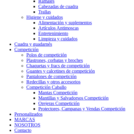
Ramales
Cabezadas de cuadra
Trallas
Higiene y cuidados
Alimentación y suplementos
Artículos Antimoscas
Entretenimiento
Limpieza y cuidados
Cuadra y guadarnés
Competición
Polos de competición
Plastrones, corbatas y broches
Chaquetas y fracs de competición
Guantes y calcetines de competición
Pantalones de competición
Redecillas y otros accesorios
Competición Caballo
Mantas Competición
Mantillas y Salvadorsos Competición
Orejeras Competición
Protectores, Campanas y Vendas Competición
Personalizados
MARCAS
NOSOTROS
Contacto