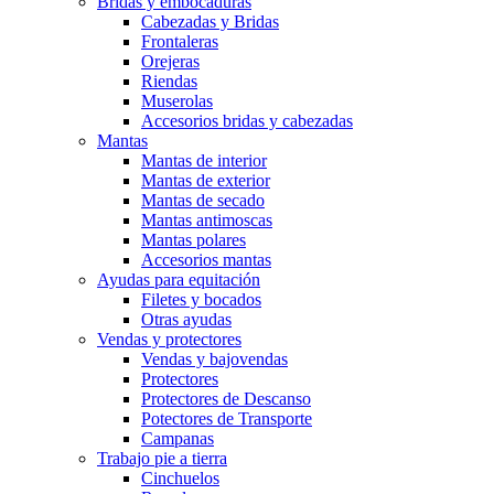
Bridas y embocaduras
Cabezadas y Bridas
Frontaleras
Orejeras
Riendas
Muserolas
Accesorios bridas y cabezadas
Mantas
Mantas de interior
Mantas de exterior
Mantas de secado
Mantas antimoscas
Mantas polares
Accesorios mantas
Ayudas para equitación
Filetes y bocados
Otras ayudas
Vendas y protectores
Vendas y bajovendas
Protectores
Protectores de Descanso
Potectores de Transporte
Campanas
Trabajo pie a tierra
Cinchuelos