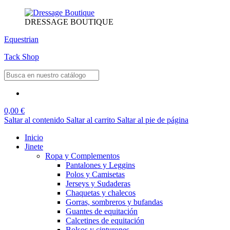
DRESSAGE BOUTIQUE
Equestrian
Tack Shop
0,00 €
Saltar al contenido
Saltar al carrito
Saltar al pie de página
Inicio
Jinete
Ropa y Complementos
Pantalones y Leggins
Polos y Camisetas
Jerseys y Sudaderas
Chaquetas y chalecos
Gorras, sombreros y bufandas
Guantes de equitación
Calcetines de equitación
Bolsos y cinturones