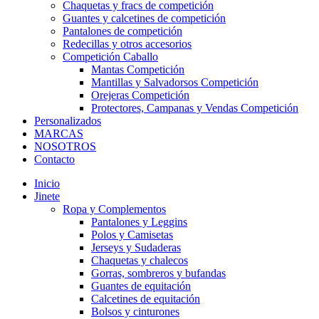
Chaquetas y fracs de competición
Guantes y calcetines de competición
Pantalones de competición
Redecillas y otros accesorios
Competición Caballo
Mantas Competición
Mantillas y Salvadorsos Competición
Orejeras Competición
Protectores, Campanas y Vendas Competición
Personalizados
MARCAS
NOSOTROS
Contacto
Inicio
Jinete
Ropa y Complementos
Pantalones y Leggins
Polos y Camisetas
Jerseys y Sudaderas
Chaquetas y chalecos
Gorras, sombreros y bufandas
Guantes de equitación
Calcetines de equitación
Bolsos y cinturones