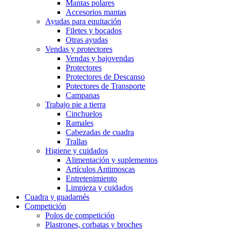
Mantas polares
Accesorios mantas
Ayudas para equitación
Filetes y bocados
Otras ayudas
Vendas y protectores
Vendas y bajovendas
Protectores
Protectores de Descanso
Potectores de Transporte
Campanas
Trabajo pie a tierra
Cinchuelos
Ramales
Cabezadas de cuadra
Trallas
Higiene y cuidados
Alimentación y suplementos
Artículos Antimoscas
Entretenimiento
Limpieza y cuidados
Cuadra y guadarnés
Competición
Polos de competición
Plastrones, corbatas y broches