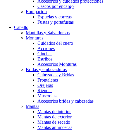
Accesorios y cuidados protecciones
Cascos por encargo
Equipación
Espuelas y correas
Fustas y portafustas
Caballo
Mantillas y Salvadorsos
Monturas
Cuidados del cuero
Acciones
Cinchas
Estribos
Accesorios Monturas
Bridas y embocaduras
Cabezadas y Bridas
Frontaleras
Orejeras
Riendas
Muserolas
Accesorios bridas y cabezadas
Mantas
Mantas de interior
Mantas de exterior
Mantas de secado
Mantas antimoscas