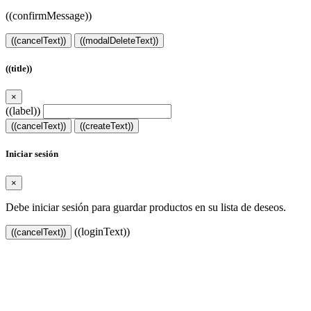
((confirmMessage))
((cancelText))
((modalDeleteText))
((title))
×
((label))
((cancelText))
((createText))
Iniciar sesión
×
Debe iniciar sesión para guardar productos en su lista de deseos.
((loginText))
((cancelText))