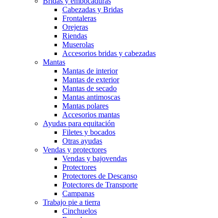
Bridas y embocaduras
Cabezadas y Bridas
Frontaleras
Orejeras
Riendas
Muserolas
Accesorios bridas y cabezadas
Mantas
Mantas de interior
Mantas de exterior
Mantas de secado
Mantas antimoscas
Mantas polares
Accesorios mantas
Ayudas para equitación
Filetes y bocados
Otras ayudas
Vendas y protectores
Vendas y bajovendas
Protectores
Protectores de Descanso
Potectores de Transporte
Campanas
Trabajo pie a tierra
Cinchuelos