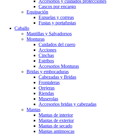
Accesorios y cuidados protecciones
Cascos por encargo
Equipación
Espuelas y correas
Fustas y portafustas
Caballo
Mantillas y Salvadorsos
Monturas
Cuidados del cuero
Acciones
Cinchas
Estribos
Accesorios Monturas
Bridas y embocaduras
Cabezadas y Bridas
Frontaleras
Orejeras
Riendas
Muserolas
Accesorios bridas y cabezadas
Mantas
Mantas de interior
Mantas de exterior
Mantas de secado
Mantas antimoscas