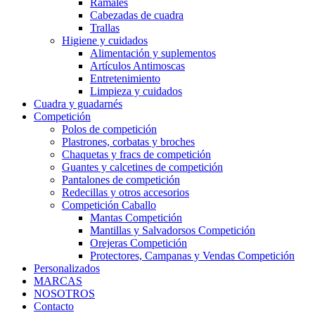
Ramales
Cabezadas de cuadra
Trallas
Higiene y cuidados
Alimentación y suplementos
Artículos Antimoscas
Entretenimiento
Limpieza y cuidados
Cuadra y guadarnés
Competición
Polos de competición
Plastrones, corbatas y broches
Chaquetas y fracs de competición
Guantes y calcetines de competición
Pantalones de competición
Redecillas y otros accesorios
Competición Caballo
Mantas Competición
Mantillas y Salvadorsos Competición
Orejeras Competición
Protectores, Campanas y Vendas Competición
Personalizados
MARCAS
NOSOTROS
Contacto