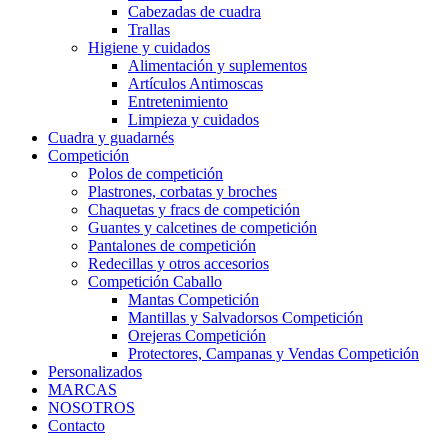
Cabezadas de cuadra
Trallas
Higiene y cuidados
Alimentación y suplementos
Artículos Antimoscas
Entretenimiento
Limpieza y cuidados
Cuadra y guadarnés
Competición
Polos de competición
Plastrones, corbatas y broches
Chaquetas y fracs de competición
Guantes y calcetines de competición
Pantalones de competición
Redecillas y otros accesorios
Competición Caballo
Mantas Competición
Mantillas y Salvadorsos Competición
Orejeras Competición
Protectores, Campanas y Vendas Competición
Personalizados
MARCAS
NOSOTROS
Contacto