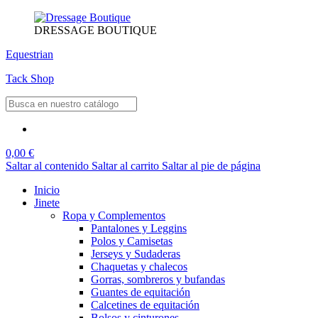
DRESSAGE BOUTIQUE
Equestrian
Tack Shop
0,00 €
Saltar al contenido
Saltar al carrito
Saltar al pie de página
Inicio
Jinete
Ropa y Complementos
Pantalones y Leggins
Polos y Camisetas
Jerseys y Sudaderas
Chaquetas y chalecos
Gorras, sombreros y bufandas
Guantes de equitación
Calcetines de equitación
Bolsos y cinturones