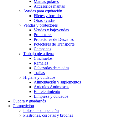
Mantas polares
Accesorios mantas
Ayudas para equitación
Filetes y bocados
Otras ayudas
Vendas y protectores
Vendas y bajovendas
Protectores
Protectores de Descanso
Potectores de Transporte
Campanas
Trabajo pie a tierra
Cinchuelos
Ramales
Cabezadas de cuadra
Trallas
Higiene y cuidados
Alimentación y suplementos
Artículos Antimoscas
Entretenimiento
Limpieza y cuidados
Cuadra y guadarnés
Competición
Polos de competición
Plastrones, corbatas y broches