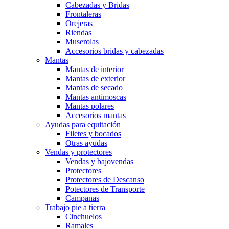
Cabezadas y Bridas
Frontaleras
Orejeras
Riendas
Muserolas
Accesorios bridas y cabezadas
Mantas
Mantas de interior
Mantas de exterior
Mantas de secado
Mantas antimoscas
Mantas polares
Accesorios mantas
Ayudas para equitación
Filetes y bocados
Otras ayudas
Vendas y protectores
Vendas y bajovendas
Protectores
Protectores de Descanso
Potectores de Transporte
Campanas
Trabajo pie a tierra
Cinchuelos
Ramales