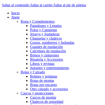
Saltar al contenido
Saltar al carrito
Saltar al pie de página
Inicio
Jinete
Ropa y Complementos
Pantalones y Leggins
Polos y Camisetas
Jerseys y Sudaderas
Chaquetas y chalecos
Gorras, sombreros y bufandas
Guantes de equitación
Calcetines de equitación
Bolsos y cinturones
Bisutería y Accesorios
Libros y revistas
Juguetes y entretenimiento
Botas y Calzado
Botines y polainas
Botas de montar
Botas por encargo
Otro calzado y accesorios
Cascos y protecciones
Cascos de montar
Chalecos de seguridad