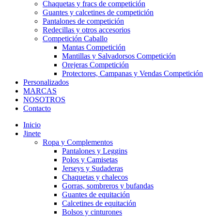
Chaquetas y fracs de competición
Guantes y calcetines de competición
Pantalones de competición
Redecillas y otros accesorios
Competición Caballo
Mantas Competición
Mantillas y Salvadorsos Competición
Orejeras Competición
Protectores, Campanas y Vendas Competición
Personalizados
MARCAS
NOSOTROS
Contacto
Inicio
Jinete
Ropa y Complementos
Pantalones y Leggins
Polos y Camisetas
Jerseys y Sudaderas
Chaquetas y chalecos
Gorras, sombreros y bufandas
Guantes de equitación
Calcetines de equitación
Bolsos y cinturones