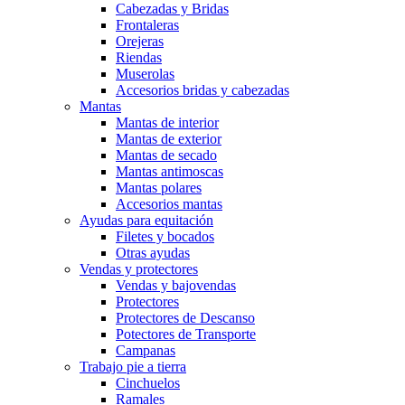
Cabezadas y Bridas
Frontaleras
Orejeras
Riendas
Muserolas
Accesorios bridas y cabezadas
Mantas
Mantas de interior
Mantas de exterior
Mantas de secado
Mantas antimoscas
Mantas polares
Accesorios mantas
Ayudas para equitación
Filetes y bocados
Otras ayudas
Vendas y protectores
Vendas y bajovendas
Protectores
Protectores de Descanso
Potectores de Transporte
Campanas
Trabajo pie a tierra
Cinchuelos
Ramales