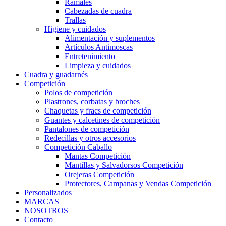
Ramales
Cabezadas de cuadra
Trallas
Higiene y cuidados
Alimentación y suplementos
Artículos Antimoscas
Entretenimiento
Limpieza y cuidados
Cuadra y guadarnés
Competición
Polos de competición
Plastrones, corbatas y broches
Chaquetas y fracs de competición
Guantes y calcetines de competición
Pantalones de competición
Redecillas y otros accesorios
Competición Caballo
Mantas Competición
Mantillas y Salvadorsos Competición
Orejeras Competición
Protectores, Campanas y Vendas Competición
Personalizados
MARCAS
NOSOTROS
Contacto