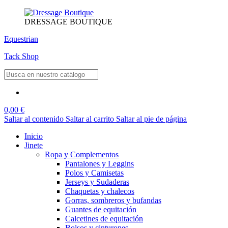
DRESSAGE BOUTIQUE
Equestrian
Tack Shop
0,00 €
Saltar al contenido
Saltar al carrito
Saltar al pie de página
Inicio
Jinete
Ropa y Complementos
Pantalones y Leggins
Polos y Camisetas
Jerseys y Sudaderas
Chaquetas y chalecos
Gorras, sombreros y bufandas
Guantes de equitación
Calcetines de equitación
Bolsos y cinturones