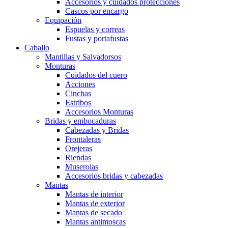
Accesorios y cuidados protecciones
Cascos por encargo
Equipación
Espuelas y correas
Fustas y portafustas
Caballo
Mantillas y Salvadorsos
Monturas
Cuidados del cuero
Acciones
Cinchas
Estribos
Accesorios Monturas
Bridas y embocaduras
Cabezadas y Bridas
Frontaleras
Orejeras
Riendas
Muserolas
Accesorios bridas y cabezadas
Mantas
Mantas de interior
Mantas de exterior
Mantas de secado
Mantas antimoscas