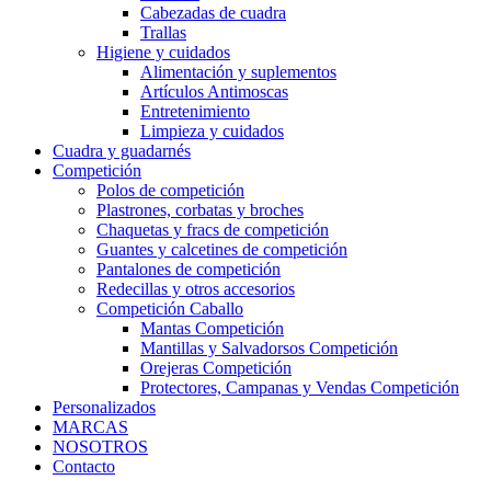
Cabezadas de cuadra
Trallas
Higiene y cuidados
Alimentación y suplementos
Artículos Antimoscas
Entretenimiento
Limpieza y cuidados
Cuadra y guadarnés
Competición
Polos de competición
Plastrones, corbatas y broches
Chaquetas y fracs de competición
Guantes y calcetines de competición
Pantalones de competición
Redecillas y otros accesorios
Competición Caballo
Mantas Competición
Mantillas y Salvadorsos Competición
Orejeras Competición
Protectores, Campanas y Vendas Competición
Personalizados
MARCAS
NOSOTROS
Contacto