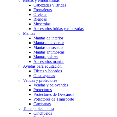
Bridas y embocaduras
Cabezadas y Bridas
Frontaleras
Orejeras
Riendas
Muserolas
Accesorios bridas y cabezadas
Mantas
Mantas de interior
Mantas de exterior
Mantas de secado
Mantas antimoscas
Mantas polares
Accesorios mantas
Ayudas para equitación
Filetes y bocados
Otras ayudas
Vendas y protectores
Vendas y bajovendas
Protectores
Protectores de Descanso
Potectores de Transporte
Campanas
Trabajo pie a tierra
Cinchuelos