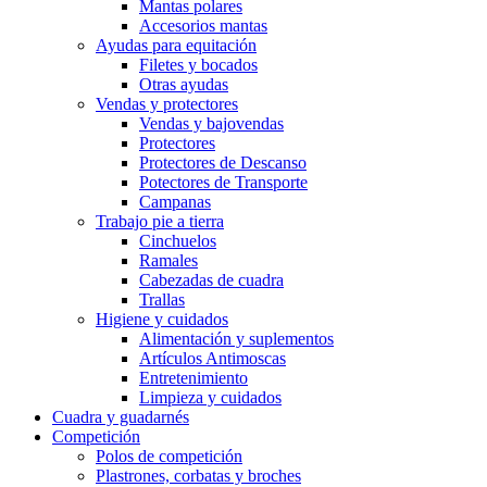
Mantas polares
Accesorios mantas
Ayudas para equitación
Filetes y bocados
Otras ayudas
Vendas y protectores
Vendas y bajovendas
Protectores
Protectores de Descanso
Potectores de Transporte
Campanas
Trabajo pie a tierra
Cinchuelos
Ramales
Cabezadas de cuadra
Trallas
Higiene y cuidados
Alimentación y suplementos
Artículos Antimoscas
Entretenimiento
Limpieza y cuidados
Cuadra y guadarnés
Competición
Polos de competición
Plastrones, corbatas y broches