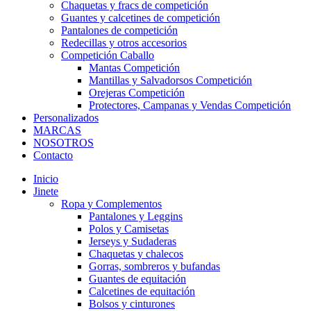
Chaquetas y fracs de competición
Guantes y calcetines de competición
Pantalones de competición
Redecillas y otros accesorios
Competición Caballo
Mantas Competición
Mantillas y Salvadorsos Competición
Orejeras Competición
Protectores, Campanas y Vendas Competición
Personalizados
MARCAS
NOSOTROS
Contacto
Inicio
Jinete
Ropa y Complementos
Pantalones y Leggins
Polos y Camisetas
Jerseys y Sudaderas
Chaquetas y chalecos
Gorras, sombreros y bufandas
Guantes de equitación
Calcetines de equitación
Bolsos y cinturones