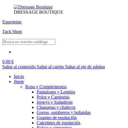
DRESSAGE BOUTIQUE
Equestrian
Tack Shop
0,00 €
Saltar al contenido
Saltar al carrito
Saltar al pie de página
Inicio
Jinete
Ropa y Complementos
Pantalones y Leggins
Polos y Camisetas
Jerseys y Sudaderas
Chaquetas y chalecos
Gorras, sombreros y bufandas
Guantes de equitación
Calcetines de equitación
Bolsos y cinturones