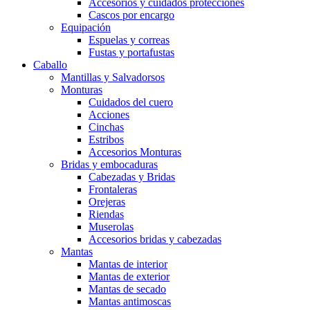
Accesorios y cuidados protecciones
Cascos por encargo
Equipación
Espuelas y correas
Fustas y portafustas
Caballo
Mantillas y Salvadorsos
Monturas
Cuidados del cuero
Acciones
Cinchas
Estribos
Accesorios Monturas
Bridas y embocaduras
Cabezadas y Bridas
Frontaleras
Orejeras
Riendas
Muserolas
Accesorios bridas y cabezadas
Mantas
Mantas de interior
Mantas de exterior
Mantas de secado
Mantas antimoscas