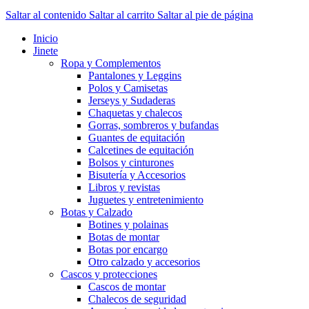
Saltar al contenido
Saltar al carrito
Saltar al pie de página
Inicio
Jinete
Ropa y Complementos
Pantalones y Leggins
Polos y Camisetas
Jerseys y Sudaderas
Chaquetas y chalecos
Gorras, sombreros y bufandas
Guantes de equitación
Calcetines de equitación
Bolsos y cinturones
Bisutería y Accesorios
Libros y revistas
Juguetes y entretenimiento
Botas y Calzado
Botines y polainas
Botas de montar
Botas por encargo
Otro calzado y accesorios
Cascos y protecciones
Cascos de montar
Chalecos de seguridad