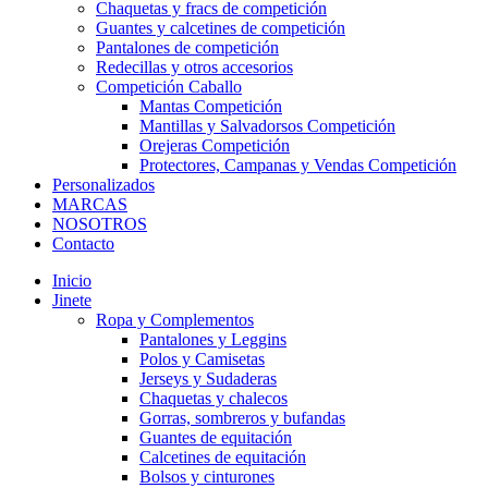
Chaquetas y fracs de competición
Guantes y calcetines de competición
Pantalones de competición
Redecillas y otros accesorios
Competición Caballo
Mantas Competición
Mantillas y Salvadorsos Competición
Orejeras Competición
Protectores, Campanas y Vendas Competición
Personalizados
MARCAS
NOSOTROS
Contacto
Inicio
Jinete
Ropa y Complementos
Pantalones y Leggins
Polos y Camisetas
Jerseys y Sudaderas
Chaquetas y chalecos
Gorras, sombreros y bufandas
Guantes de equitación
Calcetines de equitación
Bolsos y cinturones