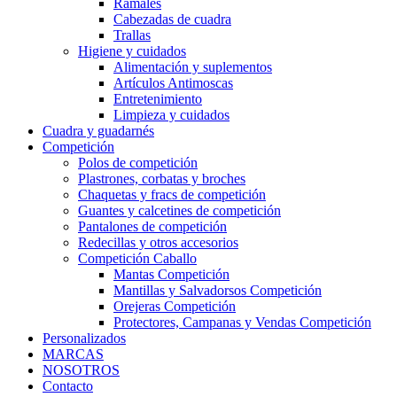
Ramales
Cabezadas de cuadra
Trallas
Higiene y cuidados
Alimentación y suplementos
Artículos Antimoscas
Entretenimiento
Limpieza y cuidados
Cuadra y guadarnés
Competición
Polos de competición
Plastrones, corbatas y broches
Chaquetas y fracs de competición
Guantes y calcetines de competición
Pantalones de competición
Redecillas y otros accesorios
Competición Caballo
Mantas Competición
Mantillas y Salvadorsos Competición
Orejeras Competición
Protectores, Campanas y Vendas Competición
Personalizados
MARCAS
NOSOTROS
Contacto