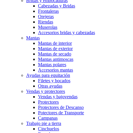
Bridas y embocaduras
Cabezadas y Bridas
Frontaleras
Orejeras
Riendas
Muserolas
Accesorios bridas y cabezadas
Mantas
Mantas de interior
Mantas de exterior
Mantas de secado
Mantas antimoscas
Mantas polares
Accesorios mantas
Ayudas para equitación
Filetes y bocados
Otras ayudas
Vendas y protectores
Vendas y bajovendas
Protectores
Protectores de Descanso
Potectores de Transporte
Campanas
Trabajo pie a tierra
Cinchuelos