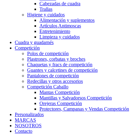
Cabezadas de cuadra
Trallas
Higiene y cuidados
Alimentación y suplementos
Artículos Antimoscas
Entretenimiento
Limpieza y cuidados
Cuadra y guadarnés
Competición
Polos de competición
Plastrones, corbatas y broches
Chaquetas y fracs de competición
Guantes y calcetines de competición
Pantalones de competición
Redecillas y otros accesorios
Competición Caballo
Mantas Competición
Mantillas y Salvadorsos Competición
Orejeras Competición
Protectores, Campanas y Vendas Competición
Personalizados
MARCAS
NOSOTROS
Contacto