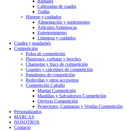
Ramales
Cabezadas de cuadra
Trallas
Higiene y cuidados
Alimentación y suplementos
Artículos Antimoscas
Entretenimiento
Limpieza y cuidados
Cuadra y guadarnés
Competición
Polos de competición
Plastrones, corbatas y broches
Chaquetas y fracs de competición
Guantes y calcetines de competición
Pantalones de competición
Redecillas y otros accesorios
Competición Caballo
Mantas Competición
Mantillas y Salvadorsos Competición
Orejeras Competición
Protectores, Campanas y Vendas Competición
Personalizados
MARCAS
NOSOTROS
Contacto