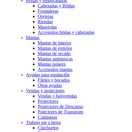
Bridas y embocaduras
Cabezadas y Bridas
Frontaleras
Orejeras
Riendas
Muserolas
Accesorios bridas y cabezadas
Mantas
Mantas de interior
Mantas de exterior
Mantas de secado
Mantas antimoscas
Mantas polares
Accesorios mantas
Ayudas para equitación
Filetes y bocados
Otras ayudas
Vendas y protectores
Vendas y bajovendas
Protectores
Protectores de Descanso
Potectores de Transporte
Campanas
Trabajo pie a tierra
Cinchuelos