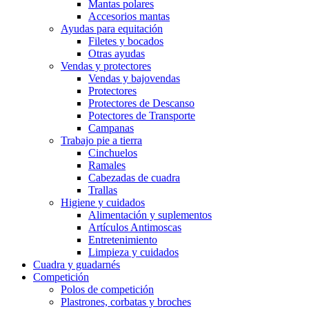
Mantas polares
Accesorios mantas
Ayudas para equitación
Filetes y bocados
Otras ayudas
Vendas y protectores
Vendas y bajovendas
Protectores
Protectores de Descanso
Potectores de Transporte
Campanas
Trabajo pie a tierra
Cinchuelos
Ramales
Cabezadas de cuadra
Trallas
Higiene y cuidados
Alimentación y suplementos
Artículos Antimoscas
Entretenimiento
Limpieza y cuidados
Cuadra y guadarnés
Competición
Polos de competición
Plastrones, corbatas y broches