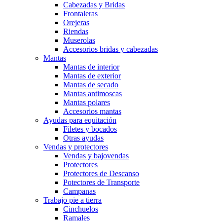
Cabezadas y Bridas
Frontaleras
Orejeras
Riendas
Muserolas
Accesorios bridas y cabezadas
Mantas
Mantas de interior
Mantas de exterior
Mantas de secado
Mantas antimoscas
Mantas polares
Accesorios mantas
Ayudas para equitación
Filetes y bocados
Otras ayudas
Vendas y protectores
Vendas y bajovendas
Protectores
Protectores de Descanso
Potectores de Transporte
Campanas
Trabajo pie a tierra
Cinchuelos
Ramales