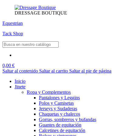
DRESSAGE BOUTIQUE
Equestrian
Tack Shop
0,00 €
Saltar al contenido
Saltar al carrito
Saltar al pie de página
Inicio
Jinete
Ropa y Complementos
Pantalones y Leggins
Polos y Camisetas
Jerseys y Sudaderas
Chaquetas y chalecos
Gorras, sombreros y bufandas
Guantes de equitación
Calcetines de equitación
Bolsos y cinturones