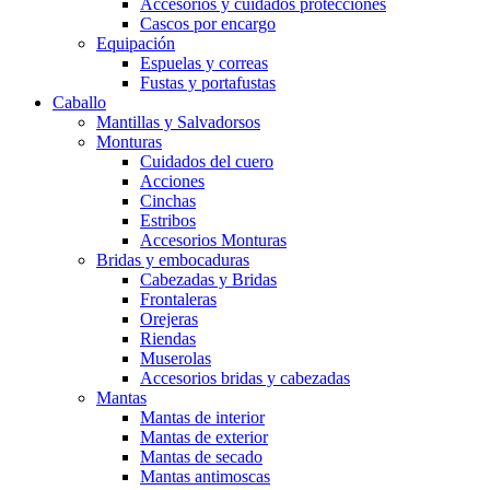
Accesorios y cuidados protecciones
Cascos por encargo
Equipación
Espuelas y correas
Fustas y portafustas
Caballo
Mantillas y Salvadorsos
Monturas
Cuidados del cuero
Acciones
Cinchas
Estribos
Accesorios Monturas
Bridas y embocaduras
Cabezadas y Bridas
Frontaleras
Orejeras
Riendas
Muserolas
Accesorios bridas y cabezadas
Mantas
Mantas de interior
Mantas de exterior
Mantas de secado
Mantas antimoscas