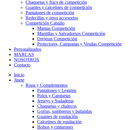
Chaquetas y fracs de competición
Guantes y calcetines de competición
Pantalones de competición
Redecillas y otros accesorios
Competición Caballo
Mantas Competición
Mantillas y Salvadorsos Competición
Orejeras Competición
Protectores, Campanas y Vendas Competición
Personalizados
MARCAS
NOSOTROS
Contacto
Inicio
Jinete
Ropa y Complementos
Pantalones y Leggins
Polos y Camisetas
Jerseys y Sudaderas
Chaquetas y chalecos
Gorras, sombreros y bufandas
Guantes de equitación
Calcetines de equitación
Bolsos y cinturones