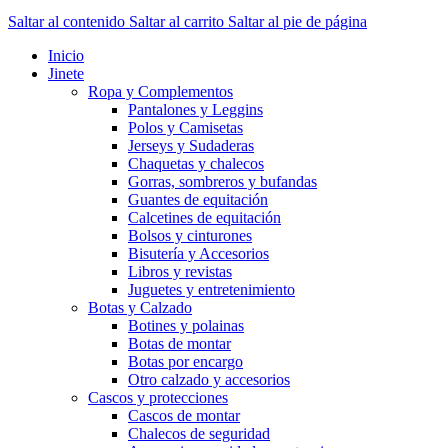
Saltar al contenido
Saltar al carrito
Saltar al pie de página
Inicio
Jinete
Ropa y Complementos
Pantalones y Leggins
Polos y Camisetas
Jerseys y Sudaderas
Chaquetas y chalecos
Gorras, sombreros y bufandas
Guantes de equitación
Calcetines de equitación
Bolsos y cinturones
Bisutería y Accesorios
Libros y revistas
Juguetes y entretenimiento
Botas y Calzado
Botines y polainas
Botas de montar
Botas por encargo
Otro calzado y accesorios
Cascos y protecciones
Cascos de montar
Chalecos de seguridad