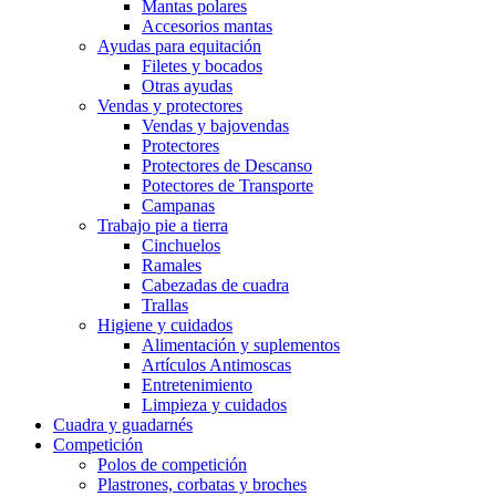
Mantas polares
Accesorios mantas
Ayudas para equitación
Filetes y bocados
Otras ayudas
Vendas y protectores
Vendas y bajovendas
Protectores
Protectores de Descanso
Potectores de Transporte
Campanas
Trabajo pie a tierra
Cinchuelos
Ramales
Cabezadas de cuadra
Trallas
Higiene y cuidados
Alimentación y suplementos
Artículos Antimoscas
Entretenimiento
Limpieza y cuidados
Cuadra y guadarnés
Competición
Polos de competición
Plastrones, corbatas y broches