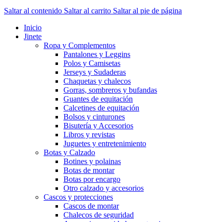
Saltar al contenido
Saltar al carrito
Saltar al pie de página
Inicio
Jinete
Ropa y Complementos
Pantalones y Leggins
Polos y Camisetas
Jerseys y Sudaderas
Chaquetas y chalecos
Gorras, sombreros y bufandas
Guantes de equitación
Calcetines de equitación
Bolsos y cinturones
Bisutería y Accesorios
Libros y revistas
Juguetes y entretenimiento
Botas y Calzado
Botines y polainas
Botas de montar
Botas por encargo
Otro calzado y accesorios
Cascos y protecciones
Cascos de montar
Chalecos de seguridad