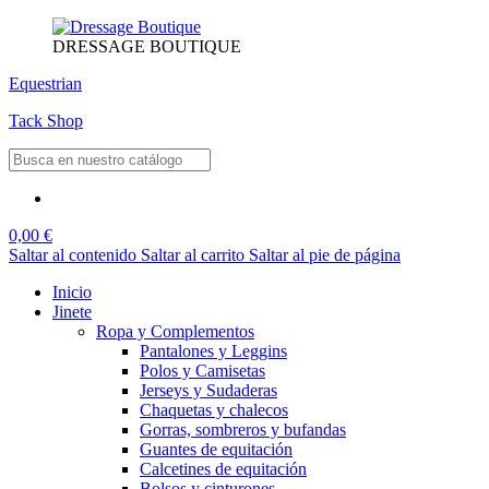
DRESSAGE BOUTIQUE
Equestrian
Tack Shop
0,00 €
Saltar al contenido
Saltar al carrito
Saltar al pie de página
Inicio
Jinete
Ropa y Complementos
Pantalones y Leggins
Polos y Camisetas
Jerseys y Sudaderas
Chaquetas y chalecos
Gorras, sombreros y bufandas
Guantes de equitación
Calcetines de equitación
Bolsos y cinturones