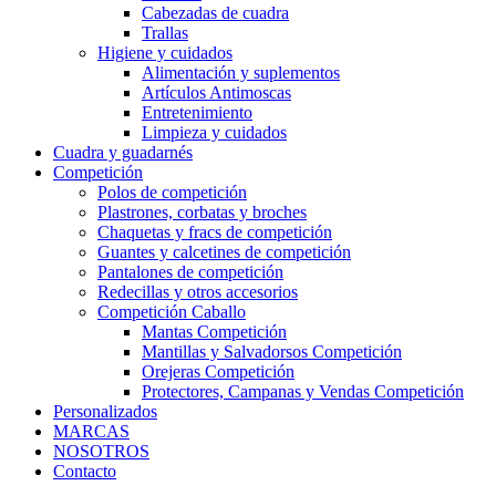
Cabezadas de cuadra
Trallas
Higiene y cuidados
Alimentación y suplementos
Artículos Antimoscas
Entretenimiento
Limpieza y cuidados
Cuadra y guadarnés
Competición
Polos de competición
Plastrones, corbatas y broches
Chaquetas y fracs de competición
Guantes y calcetines de competición
Pantalones de competición
Redecillas y otros accesorios
Competición Caballo
Mantas Competición
Mantillas y Salvadorsos Competición
Orejeras Competición
Protectores, Campanas y Vendas Competición
Personalizados
MARCAS
NOSOTROS
Contacto