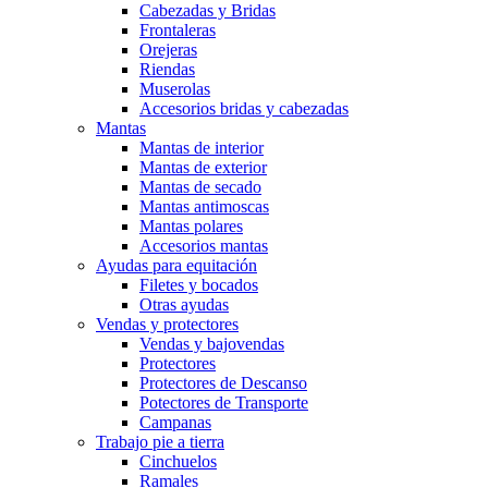
Cabezadas y Bridas
Frontaleras
Orejeras
Riendas
Muserolas
Accesorios bridas y cabezadas
Mantas
Mantas de interior
Mantas de exterior
Mantas de secado
Mantas antimoscas
Mantas polares
Accesorios mantas
Ayudas para equitación
Filetes y bocados
Otras ayudas
Vendas y protectores
Vendas y bajovendas
Protectores
Protectores de Descanso
Potectores de Transporte
Campanas
Trabajo pie a tierra
Cinchuelos
Ramales