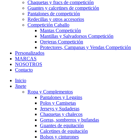
Chaquetas y fracs de competición
Guantes y calcetines de competición
Pantalones de competición
Redecillas y otros accesorios
Competición Caballo
Mantas Competición
Mantillas y Salvadorsos Competición
Orejeras Competición
Protectores, Campanas y Vendas Competición
Personalizados
MARCAS
NOSOTROS
Contacto
Inicio
Jinete
Ropa y Complementos
Pantalones y Leggins
Polos y Camisetas
Jerseys y Sudaderas
Chaquetas y chalecos
Gorras, sombreros y bufandas
Guantes de equitación
Calcetines de equitación
Bolsos y cinturones