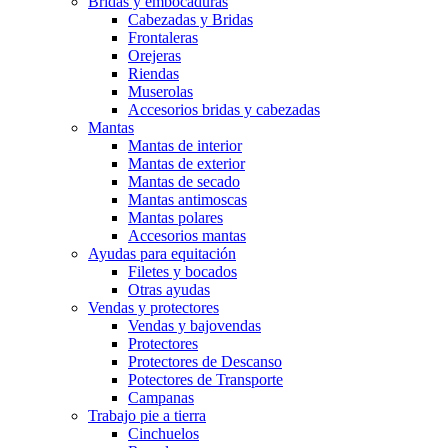
Bridas y embocaduras
Cabezadas y Bridas
Frontaleras
Orejeras
Riendas
Muserolas
Accesorios bridas y cabezadas
Mantas
Mantas de interior
Mantas de exterior
Mantas de secado
Mantas antimoscas
Mantas polares
Accesorios mantas
Ayudas para equitación
Filetes y bocados
Otras ayudas
Vendas y protectores
Vendas y bajovendas
Protectores
Protectores de Descanso
Potectores de Transporte
Campanas
Trabajo pie a tierra
Cinchuelos