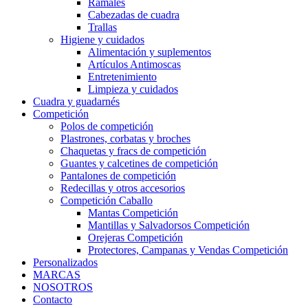
Ramales
Cabezadas de cuadra
Trallas
Higiene y cuidados
Alimentación y suplementos
Artículos Antimoscas
Entretenimiento
Limpieza y cuidados
Cuadra y guadarnés
Competición
Polos de competición
Plastrones, corbatas y broches
Chaquetas y fracs de competición
Guantes y calcetines de competición
Pantalones de competición
Redecillas y otros accesorios
Competición Caballo
Mantas Competición
Mantillas y Salvadorsos Competición
Orejeras Competición
Protectores, Campanas y Vendas Competición
Personalizados
MARCAS
NOSOTROS
Contacto