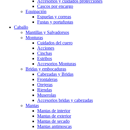
Accesorios y cuidados protecciones
Cascos por encargo
Equipación
Espuelas y correas
Fustas y portafustas
Caballo
Mantillas y Salvadorsos
Monturas
Cuidados del cuero
Acciones
Cinchas
Estribos
Accesorios Monturas
Bridas y embocaduras
Cabezadas y Bridas
Frontaleras
Orejeras
Riendas
Muserolas
Accesorios bridas y cabezadas
Mantas
Mantas de interior
Mantas de exterior
Mantas de secado
Mantas antimoscas