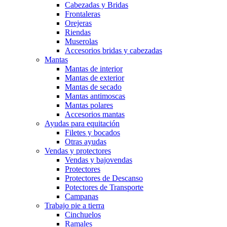
Cabezadas y Bridas
Frontaleras
Orejeras
Riendas
Muserolas
Accesorios bridas y cabezadas
Mantas
Mantas de interior
Mantas de exterior
Mantas de secado
Mantas antimoscas
Mantas polares
Accesorios mantas
Ayudas para equitación
Filetes y bocados
Otras ayudas
Vendas y protectores
Vendas y bajovendas
Protectores
Protectores de Descanso
Potectores de Transporte
Campanas
Trabajo pie a tierra
Cinchuelos
Ramales