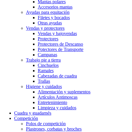
Mantas polares
Accesorios mantas
Ayudas para equitación
Filetes y bocados
Otras ayudas
Vendas y protectores
Vendas y bajovendas
Protectores
Protectores de Descanso
Potectores de Transporte
Campanas
Trabajo pie a tierra
Cinchuelos
Ramales
Cabezadas de cuadra
Trallas
Higiene y cuidados
Alimentación y suplementos
Artículos Antimoscas
Entretenimiento
Limpieza y cuidados
Cuadra y guadarnés
Competición
Polos de competición
Plastrones, corbatas y broches