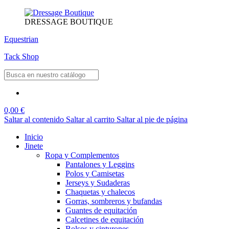
DRESSAGE BOUTIQUE
Equestrian
Tack Shop
0,00 €
Saltar al contenido
Saltar al carrito
Saltar al pie de página
Inicio
Jinete
Ropa y Complementos
Pantalones y Leggins
Polos y Camisetas
Jerseys y Sudaderas
Chaquetas y chalecos
Gorras, sombreros y bufandas
Guantes de equitación
Calcetines de equitación
Bolsos y cinturones