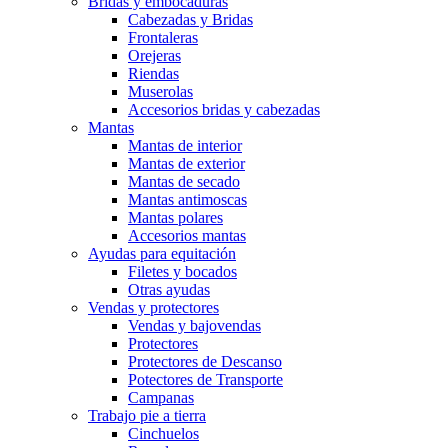
Bridas y embocaduras
Cabezadas y Bridas
Frontaleras
Orejeras
Riendas
Muserolas
Accesorios bridas y cabezadas
Mantas
Mantas de interior
Mantas de exterior
Mantas de secado
Mantas antimoscas
Mantas polares
Accesorios mantas
Ayudas para equitación
Filetes y bocados
Otras ayudas
Vendas y protectores
Vendas y bajovendas
Protectores
Protectores de Descanso
Potectores de Transporte
Campanas
Trabajo pie a tierra
Cinchuelos