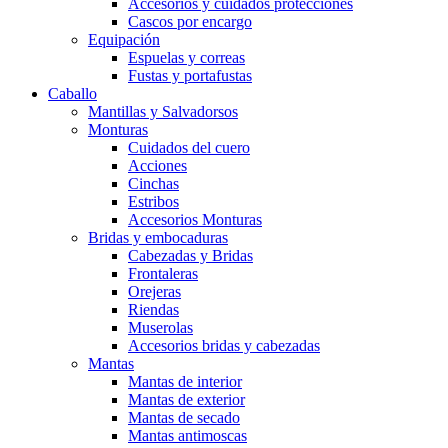
Accesorios y cuidados protecciones
Cascos por encargo
Equipación
Espuelas y correas
Fustas y portafustas
Caballo
Mantillas y Salvadorsos
Monturas
Cuidados del cuero
Acciones
Cinchas
Estribos
Accesorios Monturas
Bridas y embocaduras
Cabezadas y Bridas
Frontaleras
Orejeras
Riendas
Muserolas
Accesorios bridas y cabezadas
Mantas
Mantas de interior
Mantas de exterior
Mantas de secado
Mantas antimoscas