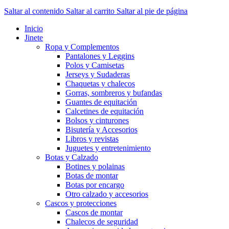
Saltar al contenido
Saltar al carrito
Saltar al pie de página
Inicio
Jinete
Ropa y Complementos
Pantalones y Leggins
Polos y Camisetas
Jerseys y Sudaderas
Chaquetas y chalecos
Gorras, sombreros y bufandas
Guantes de equitación
Calcetines de equitación
Bolsos y cinturones
Bisutería y Accesorios
Libros y revistas
Juguetes y entretenimiento
Botas y Calzado
Botines y polainas
Botas de montar
Botas por encargo
Otro calzado y accesorios
Cascos y protecciones
Cascos de montar
Chalecos de seguridad