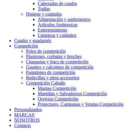
Cabezadas de cuadra
Trallas
Higiene y cuidados
Alimentación y suplementos
Artículos Antimoscas
Entretenimiento
Limpieza y cuidados
Cuadra y guadarnés
Competición
Polos de competición
Plastrones, corbatas y broches
Chaquetas y fracs de competición
Guantes y calcetines de competición
Pantalones de competición
Redecillas y otros accesorios
Competición Caballo
Mantas Competición
Mantillas y Salvadorsos Competición
Orejeras Competición
Protectores, Campanas y Vendas Competición
Personalizados
MARCAS
NOSOTROS
Contacto