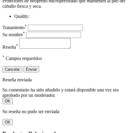
Protectores de neopreno microperforado que mantienen la piel del
caballo fresca y seca.
Quality:
*
Tratamiento
*
Su nombre
*
Reseña
*
Campos requeridos
Cancelar
Enviar
Reseña enviada
Su comentario ha sido añadido y estará disponible una vez sea
aprobado por un moderador.
OK
Su reseña no pudo ser enviada
OK