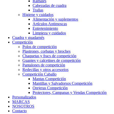
Ramales
Cabezadas de cuadra
Trallas
Higiene y cuidados
Alimentación y suplementos
Artículos Antimoscas
Entretenimiento
Limpieza y cuidados
Cuadra y guadarnés
Competición
Polos de competición
Plastrones, corbatas y broches
Chaquetas y fracs de competición
Guantes y calcetines de competición
Pantalones de competición
Redecillas y otros accesorios
Competición Caballo
Mantas Competición
Mantillas y Salvadorsos Competición
Orejeras Competición
Protectores, Campanas y Vendas Competición
Personalizados
MARCAS
NOSOTROS
Contacto