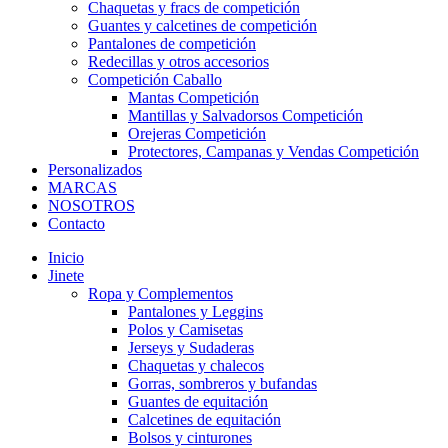
Chaquetas y fracs de competición
Guantes y calcetines de competición
Pantalones de competición
Redecillas y otros accesorios
Competición Caballo
Mantas Competición
Mantillas y Salvadorsos Competición
Orejeras Competición
Protectores, Campanas y Vendas Competición
Personalizados
MARCAS
NOSOTROS
Contacto
Inicio
Jinete
Ropa y Complementos
Pantalones y Leggins
Polos y Camisetas
Jerseys y Sudaderas
Chaquetas y chalecos
Gorras, sombreros y bufandas
Guantes de equitación
Calcetines de equitación
Bolsos y cinturones