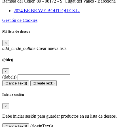
Rambla del Celler, 89 - 08172 - S. Cugat del Vallès - Barcelona
2024 BE BRAVE BOUTIQUE S.L.
Gestión de Cookies
Mi lista de deseos
×
add_circle_outline
Crear nueva lista
((title))
×
((label))
((cancelText))
((createText))
Iniciar sesión
×
Debe iniciar sesión para guardar productos en su lista de deseos.
((loginText))
((cancelText))