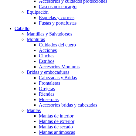
Accesorios y cuidados protecciones
Cascos por encargo
Equipación
Espuelas y correas
Fustas y portafustas
Caballo
Mantillas y Salvadorsos
Monturas
Cuidados del cuero
Acciones
Cinchas
Estribos
Accesorios Monturas
Bridas y embocaduras
Cabezadas y Bridas
Frontaleras
Orejeras
Riendas
Muserolas
Accesorios bridas y cabezadas
Mantas
Mantas de interior
Mantas de exterior
Mantas de secado
Mantas antimoscas