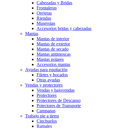
Cabezadas y Bridas
Frontaleras
Orejeras
Riendas
Muserolas
Accesorios bridas y cabezadas
Mantas
Mantas de interior
Mantas de exterior
Mantas de secado
Mantas antimoscas
Mantas polares
Accesorios mantas
Ayudas para equitación
Filetes y bocados
Otras ayudas
Vendas y protectores
Vendas y bajovendas
Protectores
Protectores de Descanso
Potectores de Transporte
Campanas
Trabajo pie a tierra
Cinchuelos
Ramales