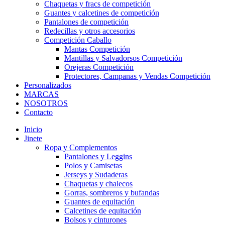
Chaquetas y fracs de competición
Guantes y calcetines de competición
Pantalones de competición
Redecillas y otros accesorios
Competición Caballo
Mantas Competición
Mantillas y Salvadorsos Competición
Orejeras Competición
Protectores, Campanas y Vendas Competición
Personalizados
MARCAS
NOSOTROS
Contacto
Inicio
Jinete
Ropa y Complementos
Pantalones y Leggins
Polos y Camisetas
Jerseys y Sudaderas
Chaquetas y chalecos
Gorras, sombreros y bufandas
Guantes de equitación
Calcetines de equitación
Bolsos y cinturones