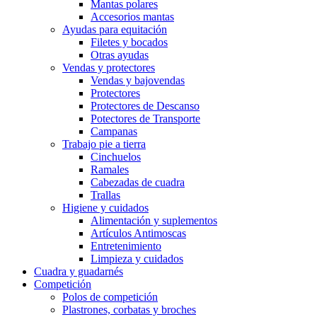
Mantas polares
Accesorios mantas
Ayudas para equitación
Filetes y bocados
Otras ayudas
Vendas y protectores
Vendas y bajovendas
Protectores
Protectores de Descanso
Potectores de Transporte
Campanas
Trabajo pie a tierra
Cinchuelos
Ramales
Cabezadas de cuadra
Trallas
Higiene y cuidados
Alimentación y suplementos
Artículos Antimoscas
Entretenimiento
Limpieza y cuidados
Cuadra y guadarnés
Competición
Polos de competición
Plastrones, corbatas y broches