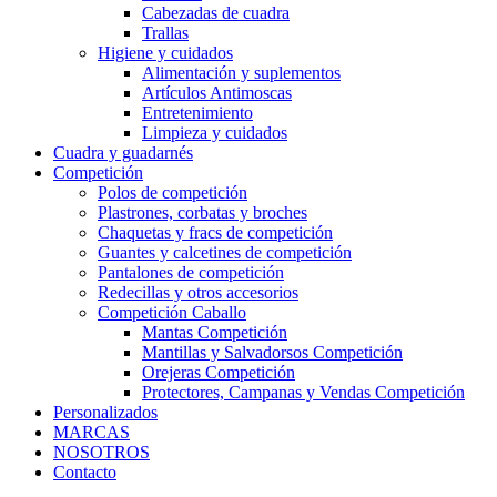
Cabezadas de cuadra
Trallas
Higiene y cuidados
Alimentación y suplementos
Artículos Antimoscas
Entretenimiento
Limpieza y cuidados
Cuadra y guadarnés
Competición
Polos de competición
Plastrones, corbatas y broches
Chaquetas y fracs de competición
Guantes y calcetines de competición
Pantalones de competición
Redecillas y otros accesorios
Competición Caballo
Mantas Competición
Mantillas y Salvadorsos Competición
Orejeras Competición
Protectores, Campanas y Vendas Competición
Personalizados
MARCAS
NOSOTROS
Contacto