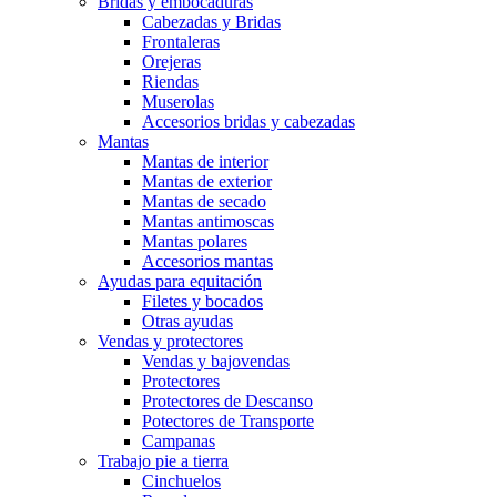
Bridas y embocaduras
Cabezadas y Bridas
Frontaleras
Orejeras
Riendas
Muserolas
Accesorios bridas y cabezadas
Mantas
Mantas de interior
Mantas de exterior
Mantas de secado
Mantas antimoscas
Mantas polares
Accesorios mantas
Ayudas para equitación
Filetes y bocados
Otras ayudas
Vendas y protectores
Vendas y bajovendas
Protectores
Protectores de Descanso
Potectores de Transporte
Campanas
Trabajo pie a tierra
Cinchuelos