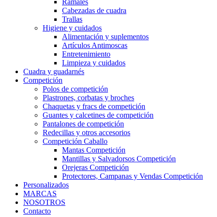
Ramales
Cabezadas de cuadra
Trallas
Higiene y cuidados
Alimentación y suplementos
Artículos Antimoscas
Entretenimiento
Limpieza y cuidados
Cuadra y guadarnés
Competición
Polos de competición
Plastrones, corbatas y broches
Chaquetas y fracs de competición
Guantes y calcetines de competición
Pantalones de competición
Redecillas y otros accesorios
Competición Caballo
Mantas Competición
Mantillas y Salvadorsos Competición
Orejeras Competición
Protectores, Campanas y Vendas Competición
Personalizados
MARCAS
NOSOTROS
Contacto