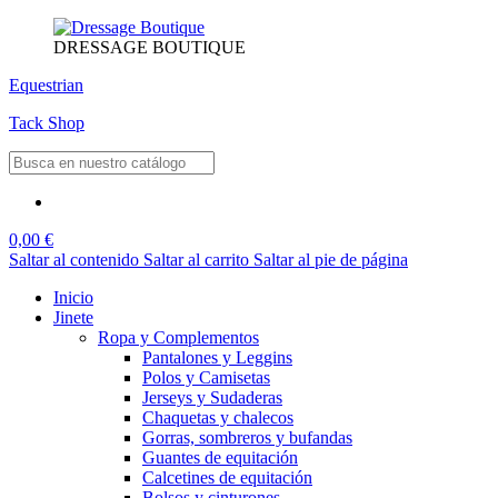
DRESSAGE BOUTIQUE
Equestrian
Tack Shop
0,00 €
Saltar al contenido
Saltar al carrito
Saltar al pie de página
Inicio
Jinete
Ropa y Complementos
Pantalones y Leggins
Polos y Camisetas
Jerseys y Sudaderas
Chaquetas y chalecos
Gorras, sombreros y bufandas
Guantes de equitación
Calcetines de equitación
Bolsos y cinturones