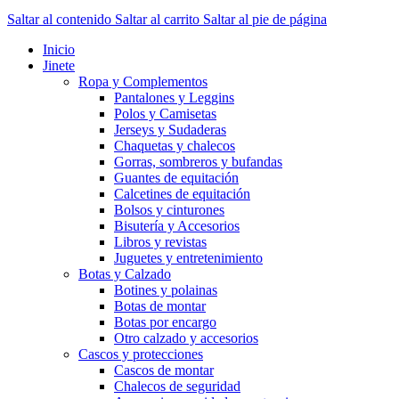
Saltar al contenido
Saltar al carrito
Saltar al pie de página
Inicio
Jinete
Ropa y Complementos
Pantalones y Leggins
Polos y Camisetas
Jerseys y Sudaderas
Chaquetas y chalecos
Gorras, sombreros y bufandas
Guantes de equitación
Calcetines de equitación
Bolsos y cinturones
Bisutería y Accesorios
Libros y revistas
Juguetes y entretenimiento
Botas y Calzado
Botines y polainas
Botas de montar
Botas por encargo
Otro calzado y accesorios
Cascos y protecciones
Cascos de montar
Chalecos de seguridad