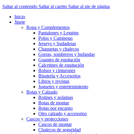
Saltar al contenido
Saltar al carrito
Saltar al pie de página
Inicio
Jinete
Ropa y Complementos
Pantalones y Leggins
Polos y Camisetas
Jerseys y Sudaderas
Chaquetas y chalecos
Gorras, sombreros y bufandas
Guantes de equitación
Calcetines de equitación
Bolsos y cinturones
Bisutería y Accesorios
Libros y revistas
Juguetes y entretenimiento
Botas y Calzado
Botines y polainas
Botas de montar
Botas por encargo
Otro calzado y accesorios
Cascos y protecciones
Cascos de montar
Chalecos de seguridad