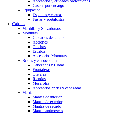
Accesorios y cuidados protecciones
Cascos por encargo
Equipación
Espuelas y correas
Fustas y portafustas
Caballo
Mantillas y Salvadorsos
Monturas
Cuidados del cuero
Acciones
Cinchas
Estribos
Accesorios Monturas
Bridas y embocaduras
Cabezadas y Bridas
Frontaleras
Orejeras
Riendas
Muserolas
Accesorios bridas y cabezadas
Mantas
Mantas de interior
Mantas de exterior
Mantas de secado
Mantas antimoscas