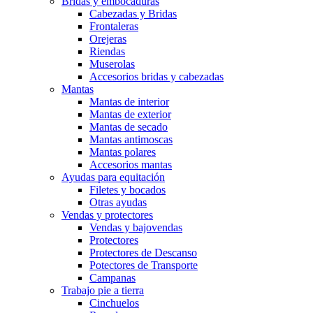
Bridas y embocaduras
Cabezadas y Bridas
Frontaleras
Orejeras
Riendas
Muserolas
Accesorios bridas y cabezadas
Mantas
Mantas de interior
Mantas de exterior
Mantas de secado
Mantas antimoscas
Mantas polares
Accesorios mantas
Ayudas para equitación
Filetes y bocados
Otras ayudas
Vendas y protectores
Vendas y bajovendas
Protectores
Protectores de Descanso
Potectores de Transporte
Campanas
Trabajo pie a tierra
Cinchuelos