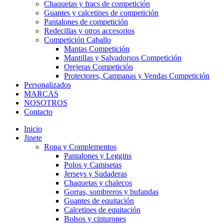
Chaquetas y fracs de competición
Guantes y calcetines de competición
Pantalones de competición
Redecillas y otros accesorios
Competición Caballo
Mantas Competición
Mantillas y Salvadorsos Competición
Orejeras Competición
Protectores, Campanas y Vendas Competición
Personalizados
MARCAS
NOSOTROS
Contacto
Inicio
Jinete
Ropa y Complementos
Pantalones y Leggins
Polos y Camisetas
Jerseys y Sudaderas
Chaquetas y chalecos
Gorras, sombreros y bufandas
Guantes de equitación
Calcetines de equitación
Bolsos y cinturones