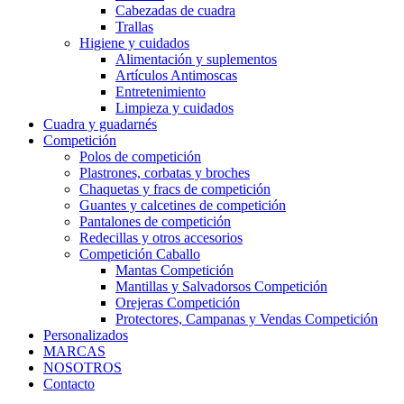
Cabezadas de cuadra
Trallas
Higiene y cuidados
Alimentación y suplementos
Artículos Antimoscas
Entretenimiento
Limpieza y cuidados
Cuadra y guadarnés
Competición
Polos de competición
Plastrones, corbatas y broches
Chaquetas y fracs de competición
Guantes y calcetines de competición
Pantalones de competición
Redecillas y otros accesorios
Competición Caballo
Mantas Competición
Mantillas y Salvadorsos Competición
Orejeras Competición
Protectores, Campanas y Vendas Competición
Personalizados
MARCAS
NOSOTROS
Contacto