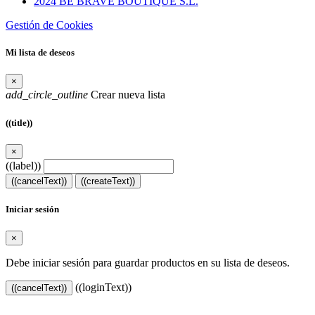
2024 BE BRAVE BOUTIQUE S.L.
Gestión de Cookies
Mi lista de deseos
×
add_circle_outline
Crear nueva lista
((title))
×
((label))
((cancelText))
((createText))
Iniciar sesión
×
Debe iniciar sesión para guardar productos en su lista de deseos.
((loginText))
((cancelText))