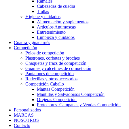
Ramales
Cabezadas de cuadra
Trallas
Higiene y cuidados
Alimentación y suplementos
Artículos Antimoscas
Entretenimiento
Limpieza y cuidados
Cuadra y guadarnés
Competición
Polos de competición
Plastrones, corbatas y broches
Chaquetas y fracs de competición
Guantes y calcetines de competición
Pantalones de competición
Redecillas y otros accesorios
Competición Caballo
Mantas Competición
Mantillas y Salvadorsos Competición
Orejeras Competición
Protectores, Campanas y Vendas Competición
Personalizados
MARCAS
NOSOTROS
Contacto