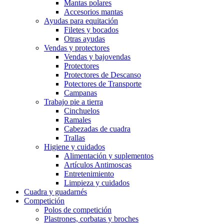
Mantas polares
Accesorios mantas
Ayudas para equitación
Filetes y bocados
Otras ayudas
Vendas y protectores
Vendas y bajovendas
Protectores
Protectores de Descanso
Potectores de Transporte
Campanas
Trabajo pie a tierra
Cinchuelos
Ramales
Cabezadas de cuadra
Trallas
Higiene y cuidados
Alimentación y suplementos
Artículos Antimoscas
Entretenimiento
Limpieza y cuidados
Cuadra y guadarnés
Competición
Polos de competición
Plastrones, corbatas y broches