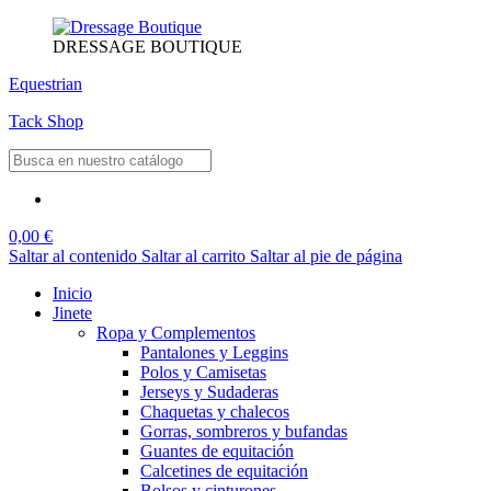
DRESSAGE BOUTIQUE
Equestrian
Tack Shop
0,00 €
Saltar al contenido
Saltar al carrito
Saltar al pie de página
Inicio
Jinete
Ropa y Complementos
Pantalones y Leggins
Polos y Camisetas
Jerseys y Sudaderas
Chaquetas y chalecos
Gorras, sombreros y bufandas
Guantes de equitación
Calcetines de equitación
Bolsos y cinturones