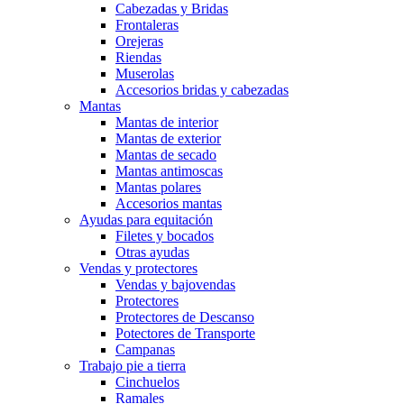
Cabezadas y Bridas
Frontaleras
Orejeras
Riendas
Muserolas
Accesorios bridas y cabezadas
Mantas
Mantas de interior
Mantas de exterior
Mantas de secado
Mantas antimoscas
Mantas polares
Accesorios mantas
Ayudas para equitación
Filetes y bocados
Otras ayudas
Vendas y protectores
Vendas y bajovendas
Protectores
Protectores de Descanso
Potectores de Transporte
Campanas
Trabajo pie a tierra
Cinchuelos
Ramales