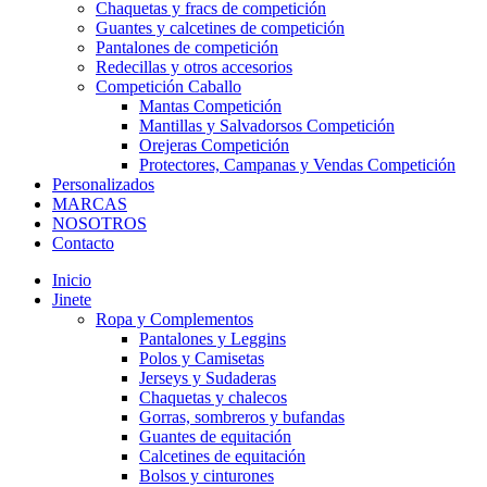
Chaquetas y fracs de competición
Guantes y calcetines de competición
Pantalones de competición
Redecillas y otros accesorios
Competición Caballo
Mantas Competición
Mantillas y Salvadorsos Competición
Orejeras Competición
Protectores, Campanas y Vendas Competición
Personalizados
MARCAS
NOSOTROS
Contacto
Inicio
Jinete
Ropa y Complementos
Pantalones y Leggins
Polos y Camisetas
Jerseys y Sudaderas
Chaquetas y chalecos
Gorras, sombreros y bufandas
Guantes de equitación
Calcetines de equitación
Bolsos y cinturones