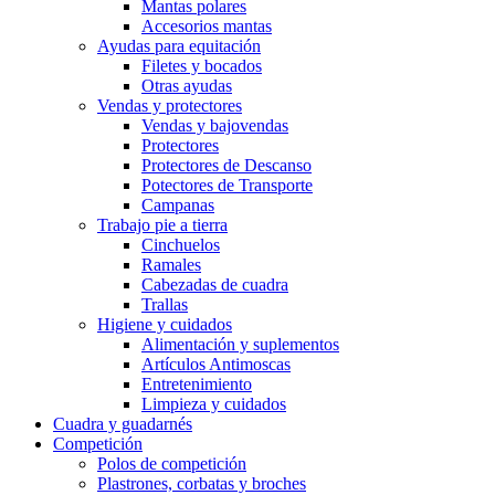
Mantas polares
Accesorios mantas
Ayudas para equitación
Filetes y bocados
Otras ayudas
Vendas y protectores
Vendas y bajovendas
Protectores
Protectores de Descanso
Potectores de Transporte
Campanas
Trabajo pie a tierra
Cinchuelos
Ramales
Cabezadas de cuadra
Trallas
Higiene y cuidados
Alimentación y suplementos
Artículos Antimoscas
Entretenimiento
Limpieza y cuidados
Cuadra y guadarnés
Competición
Polos de competición
Plastrones, corbatas y broches