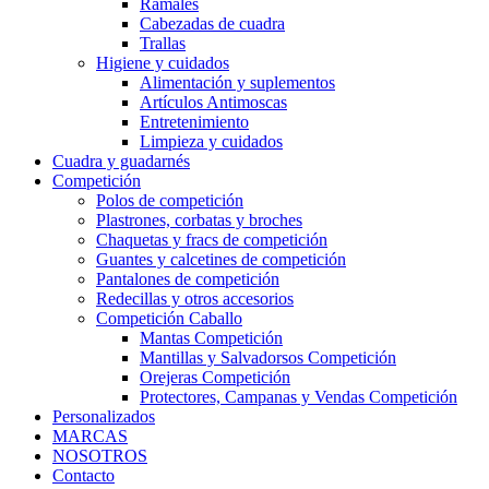
Ramales
Cabezadas de cuadra
Trallas
Higiene y cuidados
Alimentación y suplementos
Artículos Antimoscas
Entretenimiento
Limpieza y cuidados
Cuadra y guadarnés
Competición
Polos de competición
Plastrones, corbatas y broches
Chaquetas y fracs de competición
Guantes y calcetines de competición
Pantalones de competición
Redecillas y otros accesorios
Competición Caballo
Mantas Competición
Mantillas y Salvadorsos Competición
Orejeras Competición
Protectores, Campanas y Vendas Competición
Personalizados
MARCAS
NOSOTROS
Contacto