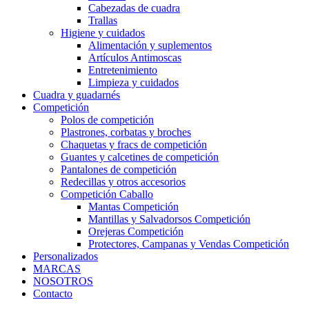
Cabezadas de cuadra
Trallas
Higiene y cuidados
Alimentación y suplementos
Artículos Antimoscas
Entretenimiento
Limpieza y cuidados
Cuadra y guadarnés
Competición
Polos de competición
Plastrones, corbatas y broches
Chaquetas y fracs de competición
Guantes y calcetines de competición
Pantalones de competición
Redecillas y otros accesorios
Competición Caballo
Mantas Competición
Mantillas y Salvadorsos Competición
Orejeras Competición
Protectores, Campanas y Vendas Competición
Personalizados
MARCAS
NOSOTROS
Contacto