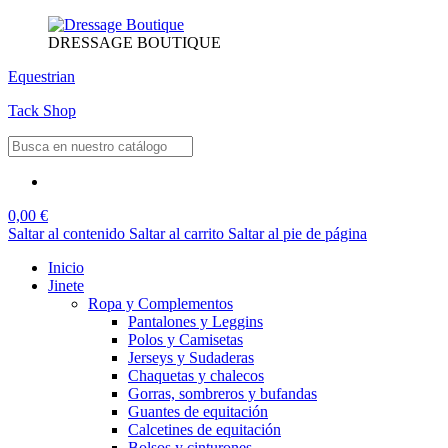
DRESSAGE BOUTIQUE
Equestrian
Tack Shop
0,00 €
Saltar al contenido
Saltar al carrito
Saltar al pie de página
Inicio
Jinete
Ropa y Complementos
Pantalones y Leggins
Polos y Camisetas
Jerseys y Sudaderas
Chaquetas y chalecos
Gorras, sombreros y bufandas
Guantes de equitación
Calcetines de equitación
Bolsos y cinturones