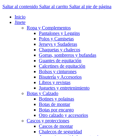
Saltar al contenido
Saltar al carrito
Saltar al pie de página
Inicio
Jinete
Ropa y Complementos
Pantalones y Leggins
Polos y Camisetas
Jerseys y Sudaderas
Chaquetas y chalecos
Gorras, sombreros y bufandas
Guantes de equitación
Calcetines de equitación
Bolsos y cinturones
Bisutería y Accesorios
Libros y revistas
Juguetes y entretenimiento
Botas y Calzado
Botines y polainas
Botas de montar
Botas por encargo
Otro calzado y accesorios
Cascos y protecciones
Cascos de montar
Chalecos de seguridad