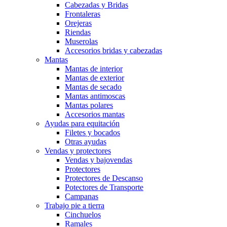
Cabezadas y Bridas
Frontaleras
Orejeras
Riendas
Muserolas
Accesorios bridas y cabezadas
Mantas
Mantas de interior
Mantas de exterior
Mantas de secado
Mantas antimoscas
Mantas polares
Accesorios mantas
Ayudas para equitación
Filetes y bocados
Otras ayudas
Vendas y protectores
Vendas y bajovendas
Protectores
Protectores de Descanso
Potectores de Transporte
Campanas
Trabajo pie a tierra
Cinchuelos
Ramales