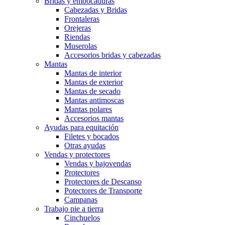
Bridas y embocaduras
Cabezadas y Bridas
Frontaleras
Orejeras
Riendas
Muserolas
Accesorios bridas y cabezadas
Mantas
Mantas de interior
Mantas de exterior
Mantas de secado
Mantas antimoscas
Mantas polares
Accesorios mantas
Ayudas para equitación
Filetes y bocados
Otras ayudas
Vendas y protectores
Vendas y bajovendas
Protectores
Protectores de Descanso
Potectores de Transporte
Campanas
Trabajo pie a tierra
Cinchuelos