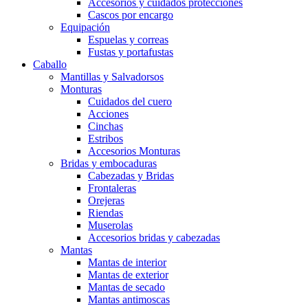
Accesorios y cuidados protecciones
Cascos por encargo
Equipación
Espuelas y correas
Fustas y portafustas
Caballo
Mantillas y Salvadorsos
Monturas
Cuidados del cuero
Acciones
Cinchas
Estribos
Accesorios Monturas
Bridas y embocaduras
Cabezadas y Bridas
Frontaleras
Orejeras
Riendas
Muserolas
Accesorios bridas y cabezadas
Mantas
Mantas de interior
Mantas de exterior
Mantas de secado
Mantas antimoscas