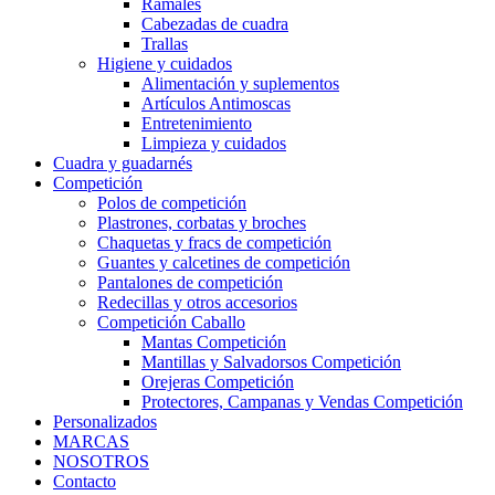
Ramales
Cabezadas de cuadra
Trallas
Higiene y cuidados
Alimentación y suplementos
Artículos Antimoscas
Entretenimiento
Limpieza y cuidados
Cuadra y guadarnés
Competición
Polos de competición
Plastrones, corbatas y broches
Chaquetas y fracs de competición
Guantes y calcetines de competición
Pantalones de competición
Redecillas y otros accesorios
Competición Caballo
Mantas Competición
Mantillas y Salvadorsos Competición
Orejeras Competición
Protectores, Campanas y Vendas Competición
Personalizados
MARCAS
NOSOTROS
Contacto