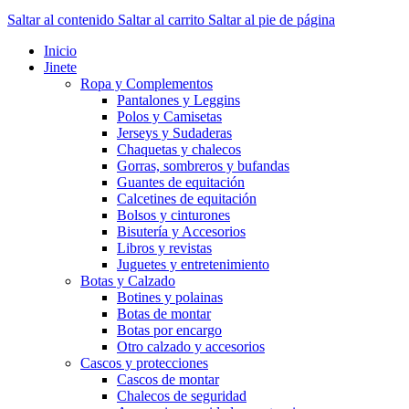
Saltar al contenido
Saltar al carrito
Saltar al pie de página
Inicio
Jinete
Ropa y Complementos
Pantalones y Leggins
Polos y Camisetas
Jerseys y Sudaderas
Chaquetas y chalecos
Gorras, sombreros y bufandas
Guantes de equitación
Calcetines de equitación
Bolsos y cinturones
Bisutería y Accesorios
Libros y revistas
Juguetes y entretenimiento
Botas y Calzado
Botines y polainas
Botas de montar
Botas por encargo
Otro calzado y accesorios
Cascos y protecciones
Cascos de montar
Chalecos de seguridad