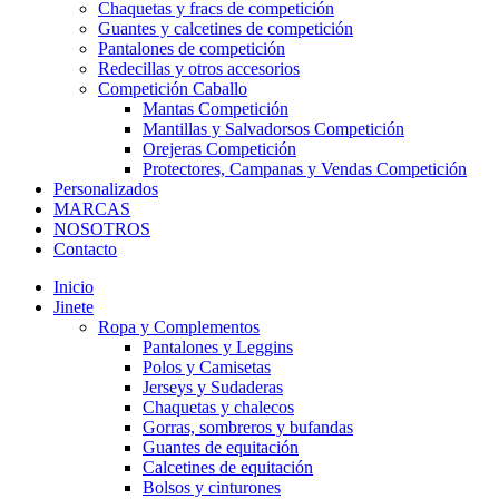
Chaquetas y fracs de competición
Guantes y calcetines de competición
Pantalones de competición
Redecillas y otros accesorios
Competición Caballo
Mantas Competición
Mantillas y Salvadorsos Competición
Orejeras Competición
Protectores, Campanas y Vendas Competición
Personalizados
MARCAS
NOSOTROS
Contacto
Inicio
Jinete
Ropa y Complementos
Pantalones y Leggins
Polos y Camisetas
Jerseys y Sudaderas
Chaquetas y chalecos
Gorras, sombreros y bufandas
Guantes de equitación
Calcetines de equitación
Bolsos y cinturones