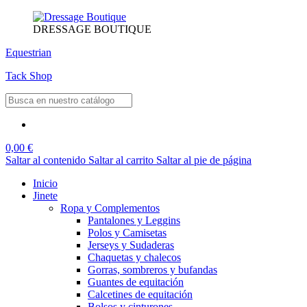
DRESSAGE BOUTIQUE
Equestrian
Tack Shop
0,00 €
Saltar al contenido
Saltar al carrito
Saltar al pie de página
Inicio
Jinete
Ropa y Complementos
Pantalones y Leggins
Polos y Camisetas
Jerseys y Sudaderas
Chaquetas y chalecos
Gorras, sombreros y bufandas
Guantes de equitación
Calcetines de equitación
Bolsos y cinturones