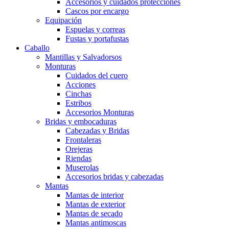
Accesorios y cuidados protecciones
Cascos por encargo
Equipación
Espuelas y correas
Fustas y portafustas
Caballo
Mantillas y Salvadorsos
Monturas
Cuidados del cuero
Acciones
Cinchas
Estribos
Accesorios Monturas
Bridas y embocaduras
Cabezadas y Bridas
Frontaleras
Orejeras
Riendas
Muserolas
Accesorios bridas y cabezadas
Mantas
Mantas de interior
Mantas de exterior
Mantas de secado
Mantas antimoscas