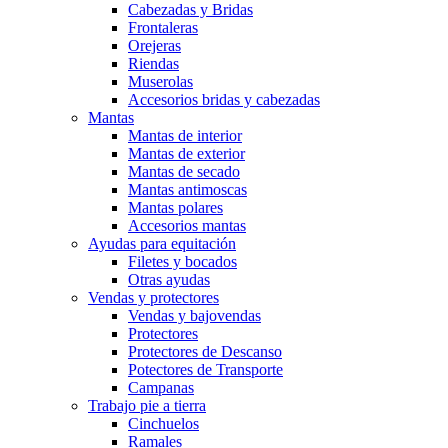
Cabezadas y Bridas
Frontaleras
Orejeras
Riendas
Muserolas
Accesorios bridas y cabezadas
Mantas
Mantas de interior
Mantas de exterior
Mantas de secado
Mantas antimoscas
Mantas polares
Accesorios mantas
Ayudas para equitación
Filetes y bocados
Otras ayudas
Vendas y protectores
Vendas y bajovendas
Protectores
Protectores de Descanso
Potectores de Transporte
Campanas
Trabajo pie a tierra
Cinchuelos
Ramales