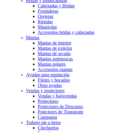
Bridas y embocaduras
Cabezadas y Bridas
Frontaleras
Orejeras
Riendas
Muserolas
Accesorios bridas y cabezadas
Mantas
Mantas de interior
Mantas de exterior
Mantas de secado
Mantas antimoscas
Mantas polares
Accesorios mantas
Ayudas para equitación
Filetes y bocados
Otras ayudas
Vendas y protectores
Vendas y bajovendas
Protectores
Protectores de Descanso
Potectores de Transporte
Campanas
Trabajo pie a tierra
Cinchuelos