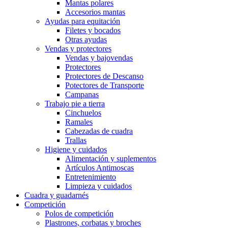
Mantas polares
Accesorios mantas
Ayudas para equitación
Filetes y bocados
Otras ayudas
Vendas y protectores
Vendas y bajovendas
Protectores
Protectores de Descanso
Potectores de Transporte
Campanas
Trabajo pie a tierra
Cinchuelos
Ramales
Cabezadas de cuadra
Trallas
Higiene y cuidados
Alimentación y suplementos
Artículos Antimoscas
Entretenimiento
Limpieza y cuidados
Cuadra y guadarnés
Competición
Polos de competición
Plastrones, corbatas y broches