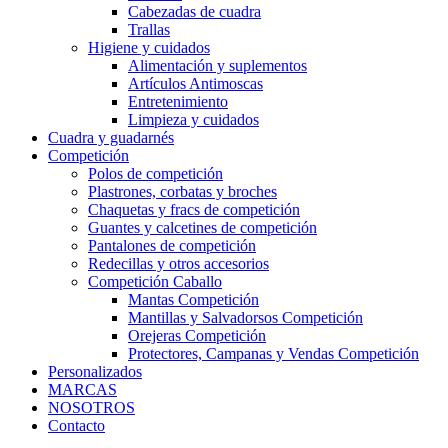
Cabezadas de cuadra
Trallas
Higiene y cuidados
Alimentación y suplementos
Artículos Antimoscas
Entretenimiento
Limpieza y cuidados
Cuadra y guadarnés
Competición
Polos de competición
Plastrones, corbatas y broches
Chaquetas y fracs de competición
Guantes y calcetines de competición
Pantalones de competición
Redecillas y otros accesorios
Competición Caballo
Mantas Competición
Mantillas y Salvadorsos Competición
Orejeras Competición
Protectores, Campanas y Vendas Competición
Personalizados
MARCAS
NOSOTROS
Contacto