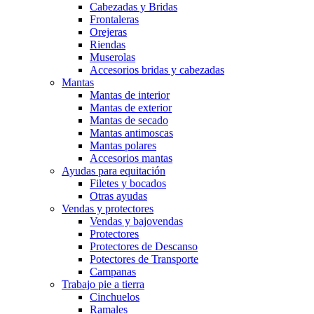
Cabezadas y Bridas
Frontaleras
Orejeras
Riendas
Muserolas
Accesorios bridas y cabezadas
Mantas
Mantas de interior
Mantas de exterior
Mantas de secado
Mantas antimoscas
Mantas polares
Accesorios mantas
Ayudas para equitación
Filetes y bocados
Otras ayudas
Vendas y protectores
Vendas y bajovendas
Protectores
Protectores de Descanso
Potectores de Transporte
Campanas
Trabajo pie a tierra
Cinchuelos
Ramales