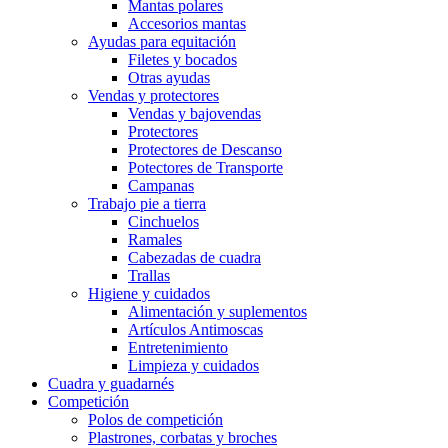
Mantas polares
Accesorios mantas
Ayudas para equitación
Filetes y bocados
Otras ayudas
Vendas y protectores
Vendas y bajovendas
Protectores
Protectores de Descanso
Potectores de Transporte
Campanas
Trabajo pie a tierra
Cinchuelos
Ramales
Cabezadas de cuadra
Trallas
Higiene y cuidados
Alimentación y suplementos
Artículos Antimoscas
Entretenimiento
Limpieza y cuidados
Cuadra y guadarnés
Competición
Polos de competición
Plastrones, corbatas y broches