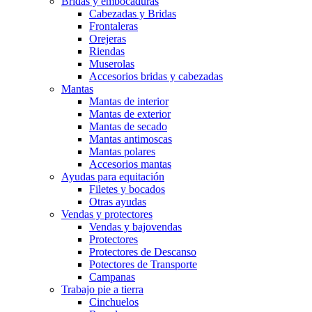
Bridas y embocaduras
Cabezadas y Bridas
Frontaleras
Orejeras
Riendas
Muserolas
Accesorios bridas y cabezadas
Mantas
Mantas de interior
Mantas de exterior
Mantas de secado
Mantas antimoscas
Mantas polares
Accesorios mantas
Ayudas para equitación
Filetes y bocados
Otras ayudas
Vendas y protectores
Vendas y bajovendas
Protectores
Protectores de Descanso
Potectores de Transporte
Campanas
Trabajo pie a tierra
Cinchuelos