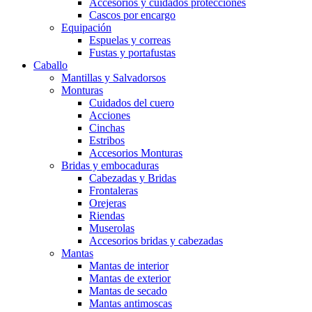
Accesorios y cuidados protecciones
Cascos por encargo
Equipación
Espuelas y correas
Fustas y portafustas
Caballo
Mantillas y Salvadorsos
Monturas
Cuidados del cuero
Acciones
Cinchas
Estribos
Accesorios Monturas
Bridas y embocaduras
Cabezadas y Bridas
Frontaleras
Orejeras
Riendas
Muserolas
Accesorios bridas y cabezadas
Mantas
Mantas de interior
Mantas de exterior
Mantas de secado
Mantas antimoscas