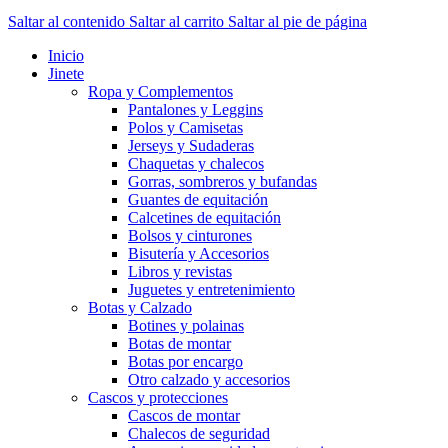
Saltar al contenido
Saltar al carrito
Saltar al pie de página
Inicio
Jinete
Ropa y Complementos
Pantalones y Leggins
Polos y Camisetas
Jerseys y Sudaderas
Chaquetas y chalecos
Gorras, sombreros y bufandas
Guantes de equitación
Calcetines de equitación
Bolsos y cinturones
Bisutería y Accesorios
Libros y revistas
Juguetes y entretenimiento
Botas y Calzado
Botines y polainas
Botas de montar
Botas por encargo
Otro calzado y accesorios
Cascos y protecciones
Cascos de montar
Chalecos de seguridad