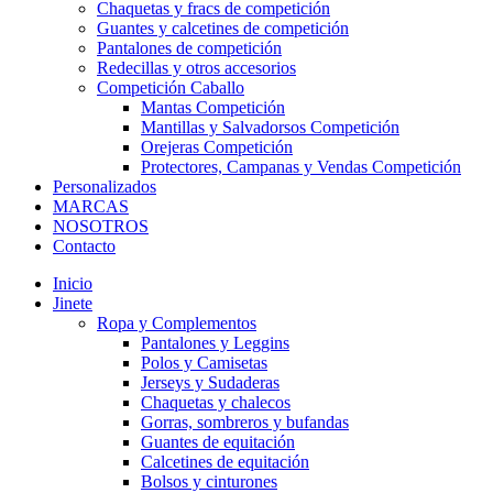
Chaquetas y fracs de competición
Guantes y calcetines de competición
Pantalones de competición
Redecillas y otros accesorios
Competición Caballo
Mantas Competición
Mantillas y Salvadorsos Competición
Orejeras Competición
Protectores, Campanas y Vendas Competición
Personalizados
MARCAS
NOSOTROS
Contacto
Inicio
Jinete
Ropa y Complementos
Pantalones y Leggins
Polos y Camisetas
Jerseys y Sudaderas
Chaquetas y chalecos
Gorras, sombreros y bufandas
Guantes de equitación
Calcetines de equitación
Bolsos y cinturones