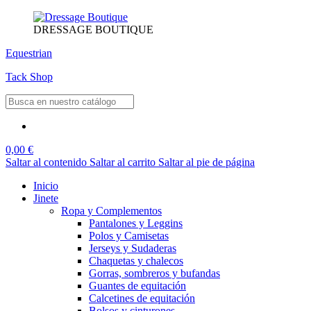
DRESSAGE BOUTIQUE
Equestrian
Tack Shop
0,00 €
Saltar al contenido
Saltar al carrito
Saltar al pie de página
Inicio
Jinete
Ropa y Complementos
Pantalones y Leggins
Polos y Camisetas
Jerseys y Sudaderas
Chaquetas y chalecos
Gorras, sombreros y bufandas
Guantes de equitación
Calcetines de equitación
Bolsos y cinturones