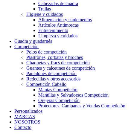
Cabezadas de cuadra
Trallas
Higiene y cuidados
Alimentación y suplementos
Artículos Antimoscas
Entretenimiento
Limpieza y cuidados
Cuadra y guadarnés
Competición
Polos de competición
Plastrones, corbatas y broches
Chaquetas y fracs de competición
Guantes y calcetines de competición
Pantalones de competición
Redecillas y otros accesorios
Competición Caballo
Mantas Competición
Mantillas y Salvadorsos Competición
Orejeras Competición
Protectores, Campanas y Vendas Competición
Personalizados
MARCAS
NOSOTROS
Contacto