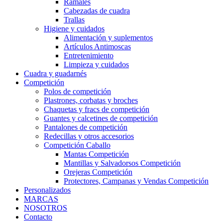
Ramales
Cabezadas de cuadra
Trallas
Higiene y cuidados
Alimentación y suplementos
Artículos Antimoscas
Entretenimiento
Limpieza y cuidados
Cuadra y guadarnés
Competición
Polos de competición
Plastrones, corbatas y broches
Chaquetas y fracs de competición
Guantes y calcetines de competición
Pantalones de competición
Redecillas y otros accesorios
Competición Caballo
Mantas Competición
Mantillas y Salvadorsos Competición
Orejeras Competición
Protectores, Campanas y Vendas Competición
Personalizados
MARCAS
NOSOTROS
Contacto