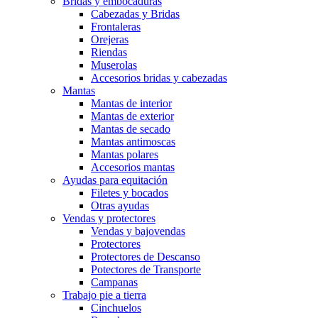
Bridas y embocaduras
Cabezadas y Bridas
Frontaleras
Orejeras
Riendas
Muserolas
Accesorios bridas y cabezadas
Mantas
Mantas de interior
Mantas de exterior
Mantas de secado
Mantas antimoscas
Mantas polares
Accesorios mantas
Ayudas para equitación
Filetes y bocados
Otras ayudas
Vendas y protectores
Vendas y bajovendas
Protectores
Protectores de Descanso
Potectores de Transporte
Campanas
Trabajo pie a tierra
Cinchuelos