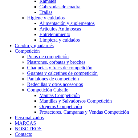
Ramales
Cabezadas de cuadra
Trallas
Higiene y cuidados
Alimentación y suplementos
Artículos Antimoscas
Entretenimiento
Limpieza y cuidados
Cuadra y guadarnés
Competición
Polos de competición
Plastrones, corbatas y broches
Chaquetas y fracs de competición
Guantes y calcetines de competición
Pantalones de competición
Redecillas y otros accesorios
Competición Caballo
Mantas Competición
Mantillas y Salvadorsos Competición
Orejeras Competición
Protectores, Campanas y Vendas Competición
Personalizados
MARCAS
NOSOTROS
Contacto