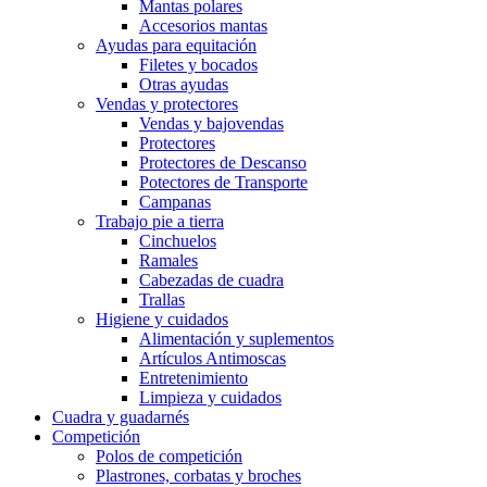
Mantas polares
Accesorios mantas
Ayudas para equitación
Filetes y bocados
Otras ayudas
Vendas y protectores
Vendas y bajovendas
Protectores
Protectores de Descanso
Potectores de Transporte
Campanas
Trabajo pie a tierra
Cinchuelos
Ramales
Cabezadas de cuadra
Trallas
Higiene y cuidados
Alimentación y suplementos
Artículos Antimoscas
Entretenimiento
Limpieza y cuidados
Cuadra y guadarnés
Competición
Polos de competición
Plastrones, corbatas y broches