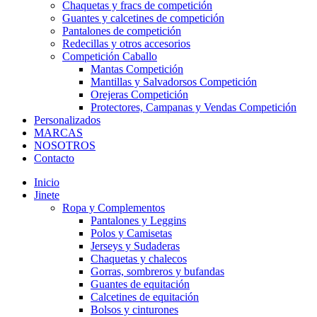
Chaquetas y fracs de competición
Guantes y calcetines de competición
Pantalones de competición
Redecillas y otros accesorios
Competición Caballo
Mantas Competición
Mantillas y Salvadorsos Competición
Orejeras Competición
Protectores, Campanas y Vendas Competición
Personalizados
MARCAS
NOSOTROS
Contacto
Inicio
Jinete
Ropa y Complementos
Pantalones y Leggins
Polos y Camisetas
Jerseys y Sudaderas
Chaquetas y chalecos
Gorras, sombreros y bufandas
Guantes de equitación
Calcetines de equitación
Bolsos y cinturones