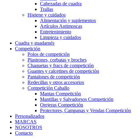
Cabezadas de cuadra
Trallas
Higiene y cuidados
Alimentación y suplementos
Artículos Antimoscas
Entretenimiento
Limpieza y cuidados
Cuadra y guadarnés
Competición
Polos de competición
Plastrones, corbatas y broches
Chaquetas y fracs de competición
Guantes y calcetines de competición
Pantalones de competición
Redecillas y otros accesorios
Competición Caballo
Mantas Competición
Mantillas y Salvadorsos Competición
Orejeras Competición
Protectores, Campanas y Vendas Competición
Personalizados
MARCAS
NOSOTROS
Contacto