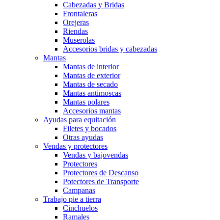
Cabezadas y Bridas
Frontaleras
Orejeras
Riendas
Muserolas
Accesorios bridas y cabezadas
Mantas
Mantas de interior
Mantas de exterior
Mantas de secado
Mantas antimoscas
Mantas polares
Accesorios mantas
Ayudas para equitación
Filetes y bocados
Otras ayudas
Vendas y protectores
Vendas y bajovendas
Protectores
Protectores de Descanso
Potectores de Transporte
Campanas
Trabajo pie a tierra
Cinchuelos
Ramales