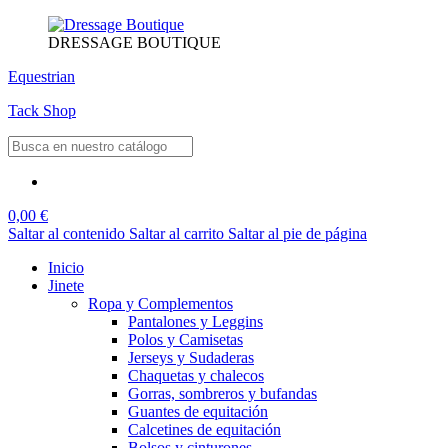
DRESSAGE BOUTIQUE
Equestrian
Tack Shop
0,00 €
Saltar al contenido
Saltar al carrito
Saltar al pie de página
Inicio
Jinete
Ropa y Complementos
Pantalones y Leggins
Polos y Camisetas
Jerseys y Sudaderas
Chaquetas y chalecos
Gorras, sombreros y bufandas
Guantes de equitación
Calcetines de equitación
Bolsos y cinturones