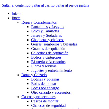
Saltar al contenido
Saltar al carrito
Saltar al pie de página
Inicio
Jinete
Ropa y Complementos
Pantalones y Leggins
Polos y Camisetas
Jerseys y Sudaderas
Chaquetas y chalecos
Gorras, sombreros y bufandas
Guantes de equitación
Calcetines de equitación
Bolsos y cinturones
Bisutería y Accesorios
Libros y revistas
Juguetes y entretenimiento
Botas y Calzado
Botines y polainas
Botas de montar
Botas por encargo
Otro calzado y accesorios
Cascos y protecciones
Cascos de montar
Chalecos de seguridad