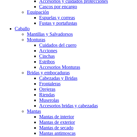
Accesorios y cuidados protecciones
Cascos por encargo
Equipación
Espuelas y correas
Fustas y portafustas
Caballo
Mantillas y Salvadorsos
Monturas
Cuidados del cuero
Acciones
Cinchas
Estribos
Accesorios Monturas
Bridas y embocaduras
Cabezadas y Bridas
Frontaleras
Orejeras
Riendas
Muserolas
Accesorios bridas y cabezadas
Mantas
Mantas de interior
Mantas de exterior
Mantas de secado
Mantas antimoscas