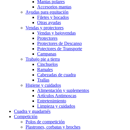
Mantas polares
Accesorios mantas
Ayudas para equitación
Filetes y bocados
Otras ayudas
Vendas y protectores
Vendas y bajovendas
Protectores
Protectores de Descanso
Potectores de Transporte
Campanas
Trabajo pie a tierra
Cinchuelos
Ramales
Cabezadas de cuadra
Trallas
Higiene y cuidados
Alimentación y suplementos
Artículos Antimoscas
Entretenimiento
Limpieza y cuidados
Cuadra y guadarnés
Competición
Polos de competición
Plastrones, corbatas y broches