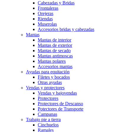
Cabezadas y Bridas
Frontaleras
Orejeras
Riendas
Muserolas
Accesorios bridas y cabezadas
Mantas
Mantas de interior
Mantas de exterior
Mantas de secado
Mantas antimoscas
Mantas polares
Accesorios mantas
Ayudas para equitación
Filetes y bocados
Otras ayudas
Vendas y protectores
Vendas y bajovendas
Protectores
Protectores de Descanso
Potectores de Transporte
Campanas
Trabajo pie a tierra
Cinchuelos
Ramales