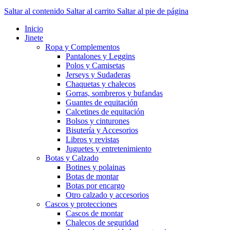
Saltar al contenido
Saltar al carrito
Saltar al pie de página
Inicio
Jinete
Ropa y Complementos
Pantalones y Leggins
Polos y Camisetas
Jerseys y Sudaderas
Chaquetas y chalecos
Gorras, sombreros y bufandas
Guantes de equitación
Calcetines de equitación
Bolsos y cinturones
Bisutería y Accesorios
Libros y revistas
Juguetes y entretenimiento
Botas y Calzado
Botines y polainas
Botas de montar
Botas por encargo
Otro calzado y accesorios
Cascos y protecciones
Cascos de montar
Chalecos de seguridad