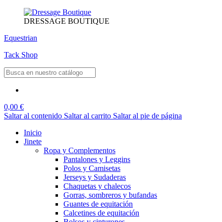
DRESSAGE BOUTIQUE
Equestrian
Tack Shop
0,00 €
Saltar al contenido
Saltar al carrito
Saltar al pie de página
Inicio
Jinete
Ropa y Complementos
Pantalones y Leggins
Polos y Camisetas
Jerseys y Sudaderas
Chaquetas y chalecos
Gorras, sombreros y bufandas
Guantes de equitación
Calcetines de equitación
Bolsos y cinturones