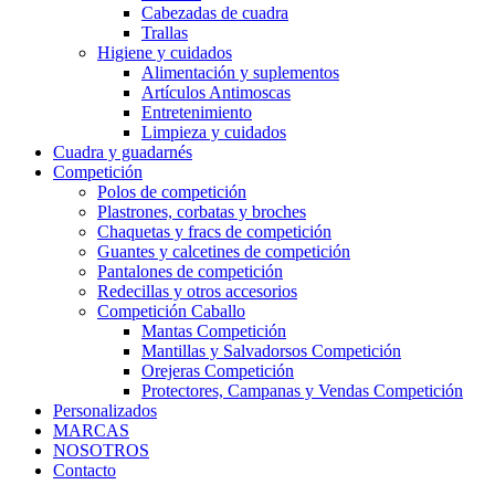
Cabezadas de cuadra
Trallas
Higiene y cuidados
Alimentación y suplementos
Artículos Antimoscas
Entretenimiento
Limpieza y cuidados
Cuadra y guadarnés
Competición
Polos de competición
Plastrones, corbatas y broches
Chaquetas y fracs de competición
Guantes y calcetines de competición
Pantalones de competición
Redecillas y otros accesorios
Competición Caballo
Mantas Competición
Mantillas y Salvadorsos Competición
Orejeras Competición
Protectores, Campanas y Vendas Competición
Personalizados
MARCAS
NOSOTROS
Contacto