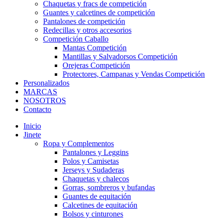
Chaquetas y fracs de competición
Guantes y calcetines de competición
Pantalones de competición
Redecillas y otros accesorios
Competición Caballo
Mantas Competición
Mantillas y Salvadorsos Competición
Orejeras Competición
Protectores, Campanas y Vendas Competición
Personalizados
MARCAS
NOSOTROS
Contacto
Inicio
Jinete
Ropa y Complementos
Pantalones y Leggins
Polos y Camisetas
Jerseys y Sudaderas
Chaquetas y chalecos
Gorras, sombreros y bufandas
Guantes de equitación
Calcetines de equitación
Bolsos y cinturones