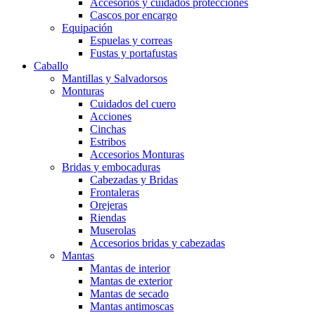
Accesorios y cuidados protecciones
Cascos por encargo
Equipación
Espuelas y correas
Fustas y portafustas
Caballo
Mantillas y Salvadorsos
Monturas
Cuidados del cuero
Acciones
Cinchas
Estribos
Accesorios Monturas
Bridas y embocaduras
Cabezadas y Bridas
Frontaleras
Orejeras
Riendas
Muserolas
Accesorios bridas y cabezadas
Mantas
Mantas de interior
Mantas de exterior
Mantas de secado
Mantas antimoscas