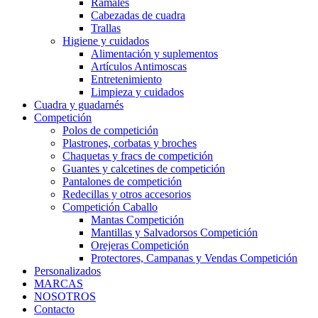
Ramales
Cabezadas de cuadra
Trallas
Higiene y cuidados
Alimentación y suplementos
Artículos Antimoscas
Entretenimiento
Limpieza y cuidados
Cuadra y guadarnés
Competición
Polos de competición
Plastrones, corbatas y broches
Chaquetas y fracs de competición
Guantes y calcetines de competición
Pantalones de competición
Redecillas y otros accesorios
Competición Caballo
Mantas Competición
Mantillas y Salvadorsos Competición
Orejeras Competición
Protectores, Campanas y Vendas Competición
Personalizados
MARCAS
NOSOTROS
Contacto