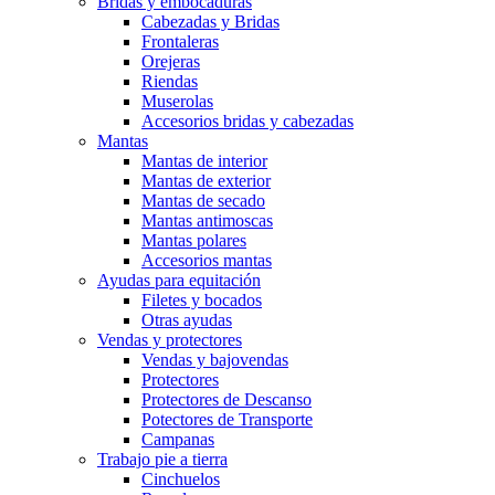
Bridas y embocaduras
Cabezadas y Bridas
Frontaleras
Orejeras
Riendas
Muserolas
Accesorios bridas y cabezadas
Mantas
Mantas de interior
Mantas de exterior
Mantas de secado
Mantas antimoscas
Mantas polares
Accesorios mantas
Ayudas para equitación
Filetes y bocados
Otras ayudas
Vendas y protectores
Vendas y bajovendas
Protectores
Protectores de Descanso
Potectores de Transporte
Campanas
Trabajo pie a tierra
Cinchuelos