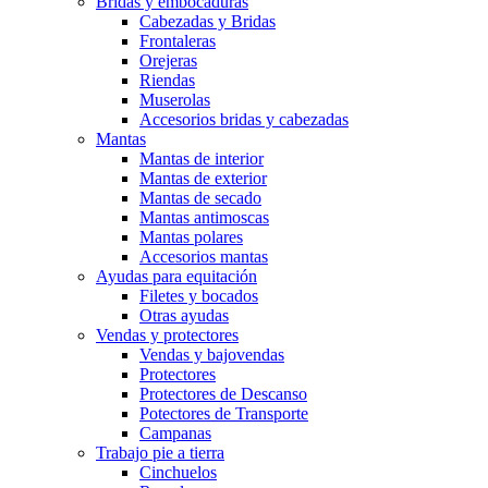
Bridas y embocaduras
Cabezadas y Bridas
Frontaleras
Orejeras
Riendas
Muserolas
Accesorios bridas y cabezadas
Mantas
Mantas de interior
Mantas de exterior
Mantas de secado
Mantas antimoscas
Mantas polares
Accesorios mantas
Ayudas para equitación
Filetes y bocados
Otras ayudas
Vendas y protectores
Vendas y bajovendas
Protectores
Protectores de Descanso
Potectores de Transporte
Campanas
Trabajo pie a tierra
Cinchuelos