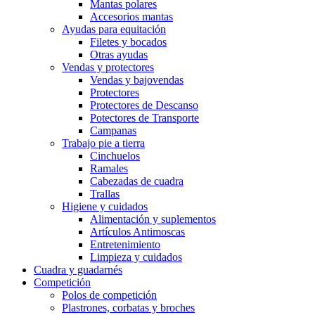
Mantas polares
Accesorios mantas
Ayudas para equitación
Filetes y bocados
Otras ayudas
Vendas y protectores
Vendas y bajovendas
Protectores
Protectores de Descanso
Potectores de Transporte
Campanas
Trabajo pie a tierra
Cinchuelos
Ramales
Cabezadas de cuadra
Trallas
Higiene y cuidados
Alimentación y suplementos
Artículos Antimoscas
Entretenimiento
Limpieza y cuidados
Cuadra y guadarnés
Competición
Polos de competición
Plastrones, corbatas y broches