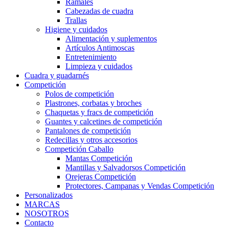
Ramales
Cabezadas de cuadra
Trallas
Higiene y cuidados
Alimentación y suplementos
Artículos Antimoscas
Entretenimiento
Limpieza y cuidados
Cuadra y guadarnés
Competición
Polos de competición
Plastrones, corbatas y broches
Chaquetas y fracs de competición
Guantes y calcetines de competición
Pantalones de competición
Redecillas y otros accesorios
Competición Caballo
Mantas Competición
Mantillas y Salvadorsos Competición
Orejeras Competición
Protectores, Campanas y Vendas Competición
Personalizados
MARCAS
NOSOTROS
Contacto