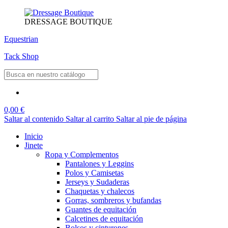
DRESSAGE BOUTIQUE
Equestrian
Tack Shop
0,00 €
Saltar al contenido
Saltar al carrito
Saltar al pie de página
Inicio
Jinete
Ropa y Complementos
Pantalones y Leggins
Polos y Camisetas
Jerseys y Sudaderas
Chaquetas y chalecos
Gorras, sombreros y bufandas
Guantes de equitación
Calcetines de equitación
Bolsos y cinturones