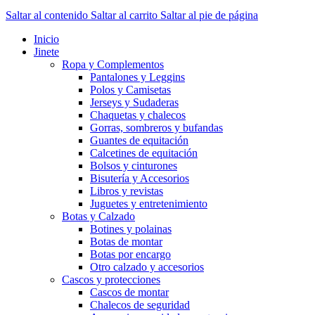
Saltar al contenido
Saltar al carrito
Saltar al pie de página
Inicio
Jinete
Ropa y Complementos
Pantalones y Leggins
Polos y Camisetas
Jerseys y Sudaderas
Chaquetas y chalecos
Gorras, sombreros y bufandas
Guantes de equitación
Calcetines de equitación
Bolsos y cinturones
Bisutería y Accesorios
Libros y revistas
Juguetes y entretenimiento
Botas y Calzado
Botines y polainas
Botas de montar
Botas por encargo
Otro calzado y accesorios
Cascos y protecciones
Cascos de montar
Chalecos de seguridad