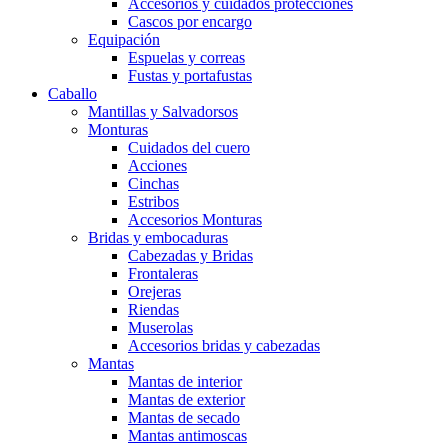
Accesorios y cuidados protecciones
Cascos por encargo
Equipación
Espuelas y correas
Fustas y portafustas
Caballo
Mantillas y Salvadorsos
Monturas
Cuidados del cuero
Acciones
Cinchas
Estribos
Accesorios Monturas
Bridas y embocaduras
Cabezadas y Bridas
Frontaleras
Orejeras
Riendas
Muserolas
Accesorios bridas y cabezadas
Mantas
Mantas de interior
Mantas de exterior
Mantas de secado
Mantas antimoscas