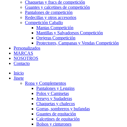
Chaquetas y fracs de competición
Guantes y calcetines de competición
Pantalones de competición
Redecillas y otros accesorios
Competición Caballo
Mantas Competición
Mantillas y Salvadorsos Competición
Orejeras Competición
Protectores, Campanas y Vendas Competición
Personalizados
MARCAS
NOSOTROS
Contacto
Inicio
Jinete
Ropa y Complementos
Pantalones y Leggins
Polos y Camisetas
Jerseys y Sudaderas
Chaquetas y chalecos
Gorras, sombreros y bufandas
Guantes de equitación
Calcetines de equitación
Bolsos y cinturones