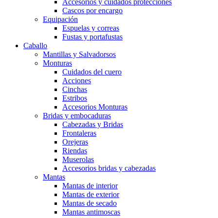
Accesorios y cuidados protecciones
Cascos por encargo
Equipación
Espuelas y correas
Fustas y portafustas
Caballo
Mantillas y Salvadorsos
Monturas
Cuidados del cuero
Acciones
Cinchas
Estribos
Accesorios Monturas
Bridas y embocaduras
Cabezadas y Bridas
Frontaleras
Orejeras
Riendas
Muserolas
Accesorios bridas y cabezadas
Mantas
Mantas de interior
Mantas de exterior
Mantas de secado
Mantas antimoscas