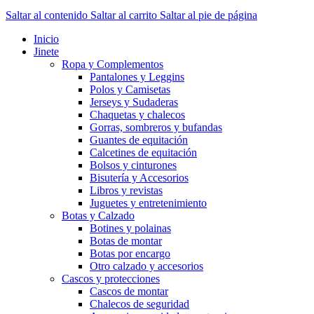
Saltar al contenido
Saltar al carrito
Saltar al pie de página
Inicio
Jinete
Ropa y Complementos
Pantalones y Leggins
Polos y Camisetas
Jerseys y Sudaderas
Chaquetas y chalecos
Gorras, sombreros y bufandas
Guantes de equitación
Calcetines de equitación
Bolsos y cinturones
Bisutería y Accesorios
Libros y revistas
Juguetes y entretenimiento
Botas y Calzado
Botines y polainas
Botas de montar
Botas por encargo
Otro calzado y accesorios
Cascos y protecciones
Cascos de montar
Chalecos de seguridad