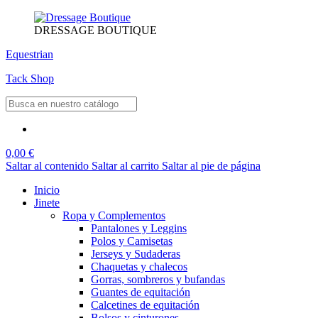
DRESSAGE BOUTIQUE
Equestrian
Tack Shop
0,00 €
Saltar al contenido
Saltar al carrito
Saltar al pie de página
Inicio
Jinete
Ropa y Complementos
Pantalones y Leggins
Polos y Camisetas
Jerseys y Sudaderas
Chaquetas y chalecos
Gorras, sombreros y bufandas
Guantes de equitación
Calcetines de equitación
Bolsos y cinturones