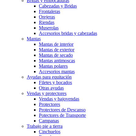
Bridas y embocaduras
Cabezadas y Bridas
Frontaleras
Orejeras
Riendas
Muserolas
Accesorios bridas y cabezadas
Mantas
Mantas de interior
Mantas de exterior
Mantas de secado
Mantas antimoscas
Mantas polares
Accesorios mantas
Ayudas para equitación
Filetes y bocados
Otras ayudas
Vendas y protectores
Vendas y bajovendas
Protectores
Protectores de Descanso
Potectores de Transporte
Campanas
Trabajo pie a tierra
Cinchuelos