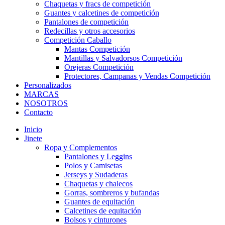
Chaquetas y fracs de competición
Guantes y calcetines de competición
Pantalones de competición
Redecillas y otros accesorios
Competición Caballo
Mantas Competición
Mantillas y Salvadorsos Competición
Orejeras Competición
Protectores, Campanas y Vendas Competición
Personalizados
MARCAS
NOSOTROS
Contacto
Inicio
Jinete
Ropa y Complementos
Pantalones y Leggins
Polos y Camisetas
Jerseys y Sudaderas
Chaquetas y chalecos
Gorras, sombreros y bufandas
Guantes de equitación
Calcetines de equitación
Bolsos y cinturones