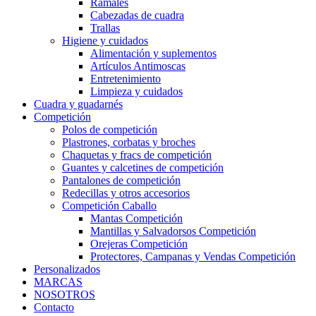
Ramales
Cabezadas de cuadra
Trallas
Higiene y cuidados
Alimentación y suplementos
Artículos Antimoscas
Entretenimiento
Limpieza y cuidados
Cuadra y guadarnés
Competición
Polos de competición
Plastrones, corbatas y broches
Chaquetas y fracs de competición
Guantes y calcetines de competición
Pantalones de competición
Redecillas y otros accesorios
Competición Caballo
Mantas Competición
Mantillas y Salvadorsos Competición
Orejeras Competición
Protectores, Campanas y Vendas Competición
Personalizados
MARCAS
NOSOTROS
Contacto