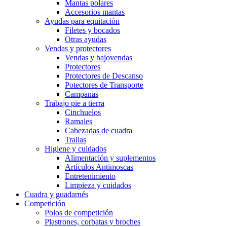
Mantas polares
Accesorios mantas
Ayudas para equitación
Filetes y bocados
Otras ayudas
Vendas y protectores
Vendas y bajovendas
Protectores
Protectores de Descanso
Potectores de Transporte
Campanas
Trabajo pie a tierra
Cinchuelos
Ramales
Cabezadas de cuadra
Trallas
Higiene y cuidados
Alimentación y suplementos
Artículos Antimoscas
Entretenimiento
Limpieza y cuidados
Cuadra y guadarnés
Competición
Polos de competición
Plastrones, corbatas y broches