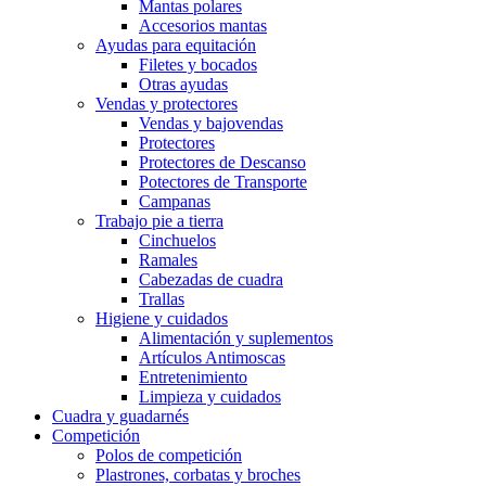
Mantas polares
Accesorios mantas
Ayudas para equitación
Filetes y bocados
Otras ayudas
Vendas y protectores
Vendas y bajovendas
Protectores
Protectores de Descanso
Potectores de Transporte
Campanas
Trabajo pie a tierra
Cinchuelos
Ramales
Cabezadas de cuadra
Trallas
Higiene y cuidados
Alimentación y suplementos
Artículos Antimoscas
Entretenimiento
Limpieza y cuidados
Cuadra y guadarnés
Competición
Polos de competición
Plastrones, corbatas y broches