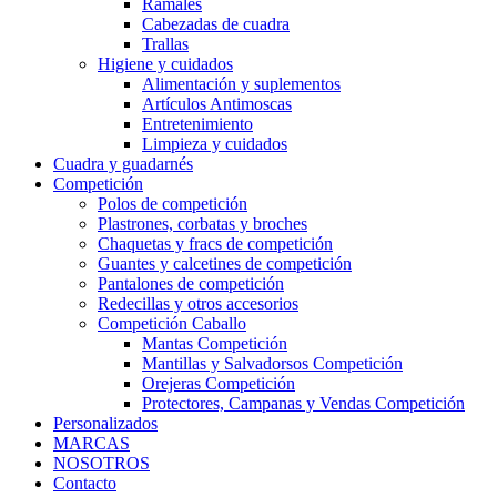
Ramales
Cabezadas de cuadra
Trallas
Higiene y cuidados
Alimentación y suplementos
Artículos Antimoscas
Entretenimiento
Limpieza y cuidados
Cuadra y guadarnés
Competición
Polos de competición
Plastrones, corbatas y broches
Chaquetas y fracs de competición
Guantes y calcetines de competición
Pantalones de competición
Redecillas y otros accesorios
Competición Caballo
Mantas Competición
Mantillas y Salvadorsos Competición
Orejeras Competición
Protectores, Campanas y Vendas Competición
Personalizados
MARCAS
NOSOTROS
Contacto