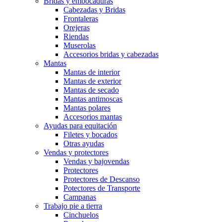
Bridas y embocaduras
Cabezadas y Bridas
Frontaleras
Orejeras
Riendas
Muserolas
Accesorios bridas y cabezadas
Mantas
Mantas de interior
Mantas de exterior
Mantas de secado
Mantas antimoscas
Mantas polares
Accesorios mantas
Ayudas para equitación
Filetes y bocados
Otras ayudas
Vendas y protectores
Vendas y bajovendas
Protectores
Protectores de Descanso
Potectores de Transporte
Campanas
Trabajo pie a tierra
Cinchuelos