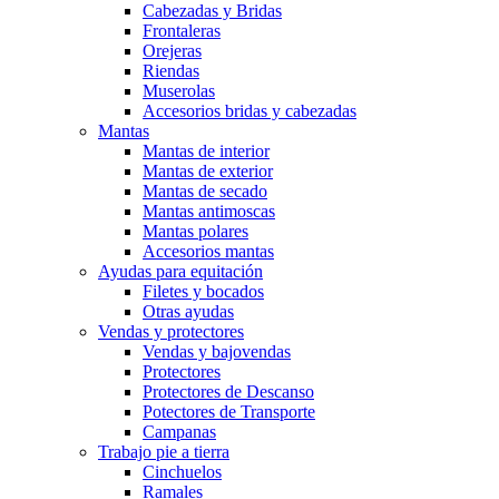
Cabezadas y Bridas
Frontaleras
Orejeras
Riendas
Muserolas
Accesorios bridas y cabezadas
Mantas
Mantas de interior
Mantas de exterior
Mantas de secado
Mantas antimoscas
Mantas polares
Accesorios mantas
Ayudas para equitación
Filetes y bocados
Otras ayudas
Vendas y protectores
Vendas y bajovendas
Protectores
Protectores de Descanso
Potectores de Transporte
Campanas
Trabajo pie a tierra
Cinchuelos
Ramales