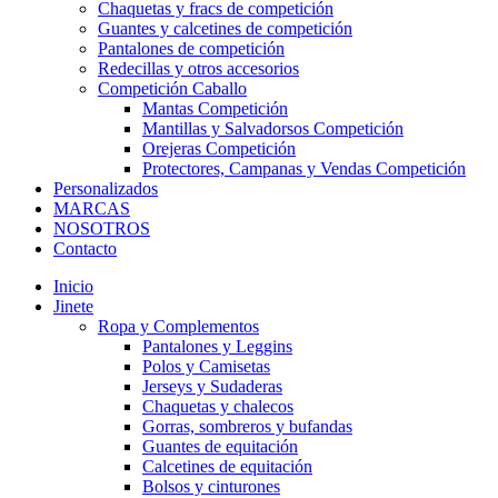
Chaquetas y fracs de competición
Guantes y calcetines de competición
Pantalones de competición
Redecillas y otros accesorios
Competición Caballo
Mantas Competición
Mantillas y Salvadorsos Competición
Orejeras Competición
Protectores, Campanas y Vendas Competición
Personalizados
MARCAS
NOSOTROS
Contacto
Inicio
Jinete
Ropa y Complementos
Pantalones y Leggins
Polos y Camisetas
Jerseys y Sudaderas
Chaquetas y chalecos
Gorras, sombreros y bufandas
Guantes de equitación
Calcetines de equitación
Bolsos y cinturones