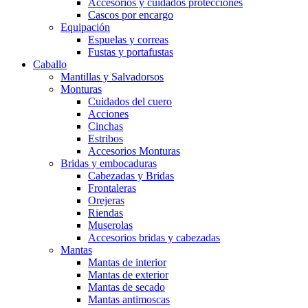
Accesorios y cuidados protecciones
Cascos por encargo
Equipación
Espuelas y correas
Fustas y portafustas
Caballo
Mantillas y Salvadorsos
Monturas
Cuidados del cuero
Acciones
Cinchas
Estribos
Accesorios Monturas
Bridas y embocaduras
Cabezadas y Bridas
Frontaleras
Orejeras
Riendas
Muserolas
Accesorios bridas y cabezadas
Mantas
Mantas de interior
Mantas de exterior
Mantas de secado
Mantas antimoscas