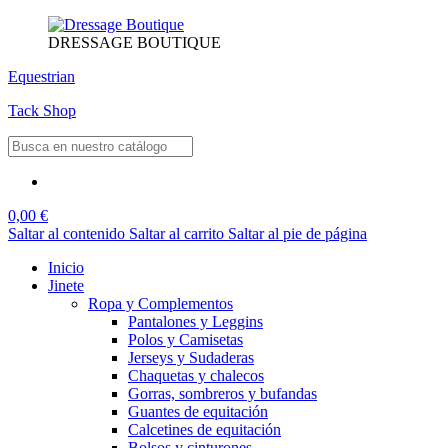
DRESSAGE BOUTIQUE
Equestrian
Tack Shop
0,00 €
Saltar al contenido
Saltar al carrito
Saltar al pie de página
Inicio
Jinete
Ropa y Complementos
Pantalones y Leggins
Polos y Camisetas
Jerseys y Sudaderas
Chaquetas y chalecos
Gorras, sombreros y bufandas
Guantes de equitación
Calcetines de equitación
Bolsos y cinturones