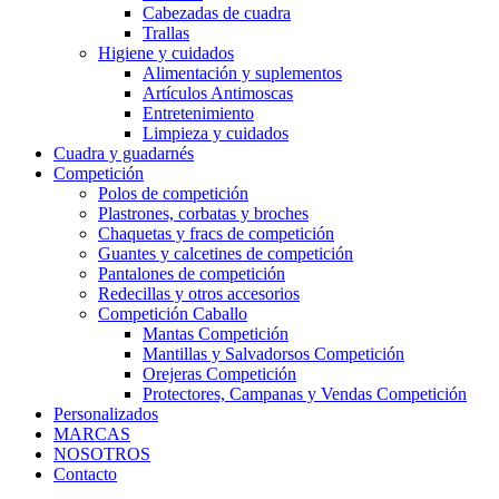
Cabezadas de cuadra
Trallas
Higiene y cuidados
Alimentación y suplementos
Artículos Antimoscas
Entretenimiento
Limpieza y cuidados
Cuadra y guadarnés
Competición
Polos de competición
Plastrones, corbatas y broches
Chaquetas y fracs de competición
Guantes y calcetines de competición
Pantalones de competición
Redecillas y otros accesorios
Competición Caballo
Mantas Competición
Mantillas y Salvadorsos Competición
Orejeras Competición
Protectores, Campanas y Vendas Competición
Personalizados
MARCAS
NOSOTROS
Contacto