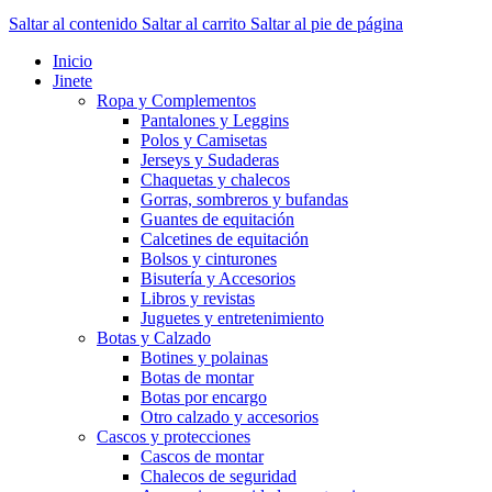
Saltar al contenido
Saltar al carrito
Saltar al pie de página
Inicio
Jinete
Ropa y Complementos
Pantalones y Leggins
Polos y Camisetas
Jerseys y Sudaderas
Chaquetas y chalecos
Gorras, sombreros y bufandas
Guantes de equitación
Calcetines de equitación
Bolsos y cinturones
Bisutería y Accesorios
Libros y revistas
Juguetes y entretenimiento
Botas y Calzado
Botines y polainas
Botas de montar
Botas por encargo
Otro calzado y accesorios
Cascos y protecciones
Cascos de montar
Chalecos de seguridad