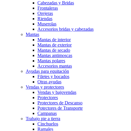
Cabezadas y Bridas
Frontaleras
Orejeras
Riendas
Muserolas
Accesorios bridas y cabezadas
Mantas
Mantas de interior
Mantas de exterior
Mantas de secado
Mantas antimoscas
Mantas polares
Accesorios mantas
Ayudas para equitación
Filetes y bocados
Otras ayudas
Vendas y protectores
Vendas y bajovendas
Protectores
Protectores de Descanso
Potectores de Transporte
Campanas
Trabajo pie a tierra
Cinchuelos
Ramales