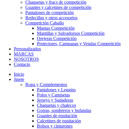
Chaquetas y fracs de competición
Guantes y calcetines de competición
Pantalones de competición
Redecillas y otros accesorios
Competición Caballo
Mantas Competición
Mantillas y Salvadorsos Competición
Orejeras Competición
Protectores, Campanas y Vendas Competición
Personalizados
MARCAS
NOSOTROS
Contacto
Inicio
Jinete
Ropa y Complementos
Pantalones y Leggins
Polos y Camisetas
Jerseys y Sudaderas
Chaquetas y chalecos
Gorras, sombreros y bufandas
Guantes de equitación
Calcetines de equitación
Bolsos y cinturones