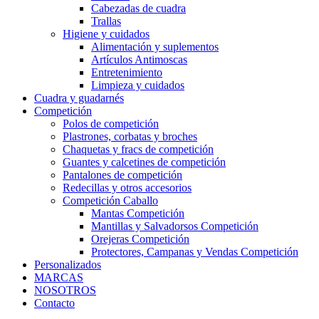
Cabezadas de cuadra
Trallas
Higiene y cuidados
Alimentación y suplementos
Artículos Antimoscas
Entretenimiento
Limpieza y cuidados
Cuadra y guadarnés
Competición
Polos de competición
Plastrones, corbatas y broches
Chaquetas y fracs de competición
Guantes y calcetines de competición
Pantalones de competición
Redecillas y otros accesorios
Competición Caballo
Mantas Competición
Mantillas y Salvadorsos Competición
Orejeras Competición
Protectores, Campanas y Vendas Competición
Personalizados
MARCAS
NOSOTROS
Contacto