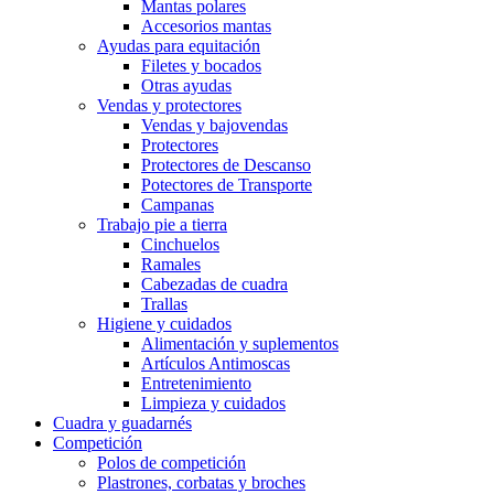
Mantas polares
Accesorios mantas
Ayudas para equitación
Filetes y bocados
Otras ayudas
Vendas y protectores
Vendas y bajovendas
Protectores
Protectores de Descanso
Potectores de Transporte
Campanas
Trabajo pie a tierra
Cinchuelos
Ramales
Cabezadas de cuadra
Trallas
Higiene y cuidados
Alimentación y suplementos
Artículos Antimoscas
Entretenimiento
Limpieza y cuidados
Cuadra y guadarnés
Competición
Polos de competición
Plastrones, corbatas y broches