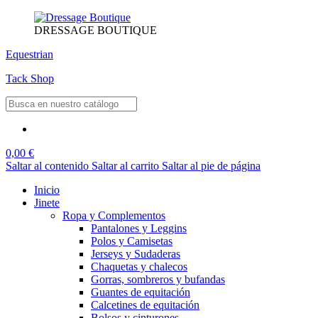
DRESSAGE BOUTIQUE
Equestrian
Tack Shop
0,00 €
Saltar al contenido
Saltar al carrito
Saltar al pie de página
Inicio
Jinete
Ropa y Complementos
Pantalones y Leggins
Polos y Camisetas
Jerseys y Sudaderas
Chaquetas y chalecos
Gorras, sombreros y bufandas
Guantes de equitación
Calcetines de equitación
Bolsos y cinturones