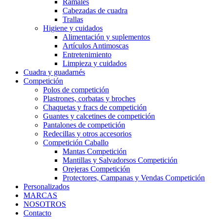
Ramales
Cabezadas de cuadra
Trallas
Higiene y cuidados
Alimentación y suplementos
Artículos Antimoscas
Entretenimiento
Limpieza y cuidados
Cuadra y guadarnés
Competición
Polos de competición
Plastrones, corbatas y broches
Chaquetas y fracs de competición
Guantes y calcetines de competición
Pantalones de competición
Redecillas y otros accesorios
Competición Caballo
Mantas Competición
Mantillas y Salvadorsos Competición
Orejeras Competición
Protectores, Campanas y Vendas Competición
Personalizados
MARCAS
NOSOTROS
Contacto