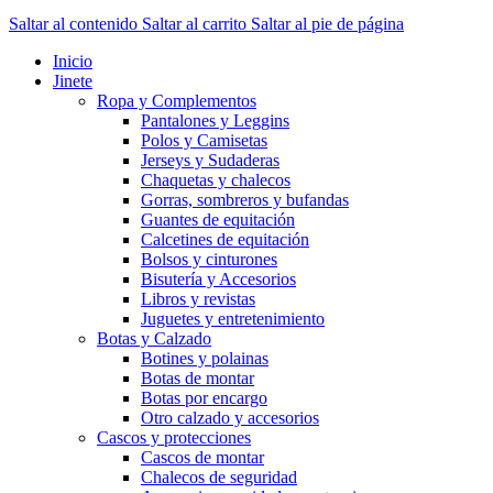
Saltar al contenido
Saltar al carrito
Saltar al pie de página
Inicio
Jinete
Ropa y Complementos
Pantalones y Leggins
Polos y Camisetas
Jerseys y Sudaderas
Chaquetas y chalecos
Gorras, sombreros y bufandas
Guantes de equitación
Calcetines de equitación
Bolsos y cinturones
Bisutería y Accesorios
Libros y revistas
Juguetes y entretenimiento
Botas y Calzado
Botines y polainas
Botas de montar
Botas por encargo
Otro calzado y accesorios
Cascos y protecciones
Cascos de montar
Chalecos de seguridad