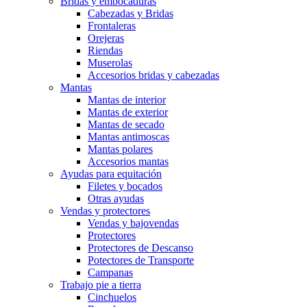
Bridas y embocaduras
Cabezadas y Bridas
Frontaleras
Orejeras
Riendas
Muserolas
Accesorios bridas y cabezadas
Mantas
Mantas de interior
Mantas de exterior
Mantas de secado
Mantas antimoscas
Mantas polares
Accesorios mantas
Ayudas para equitación
Filetes y bocados
Otras ayudas
Vendas y protectores
Vendas y bajovendas
Protectores
Protectores de Descanso
Potectores de Transporte
Campanas
Trabajo pie a tierra
Cinchuelos