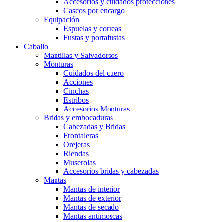
Accesorios y cuidados protecciones
Cascos por encargo
Equipación
Espuelas y correas
Fustas y portafustas
Caballo
Mantillas y Salvadorsos
Monturas
Cuidados del cuero
Acciones
Cinchas
Estribos
Accesorios Monturas
Bridas y embocaduras
Cabezadas y Bridas
Frontaleras
Orejeras
Riendas
Muserolas
Accesorios bridas y cabezadas
Mantas
Mantas de interior
Mantas de exterior
Mantas de secado
Mantas antimoscas