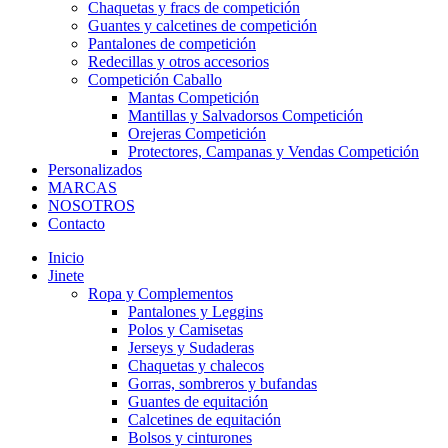
Chaquetas y fracs de competición
Guantes y calcetines de competición
Pantalones de competición
Redecillas y otros accesorios
Competición Caballo
Mantas Competición
Mantillas y Salvadorsos Competición
Orejeras Competición
Protectores, Campanas y Vendas Competición
Personalizados
MARCAS
NOSOTROS
Contacto
Inicio
Jinete
Ropa y Complementos
Pantalones y Leggins
Polos y Camisetas
Jerseys y Sudaderas
Chaquetas y chalecos
Gorras, sombreros y bufandas
Guantes de equitación
Calcetines de equitación
Bolsos y cinturones