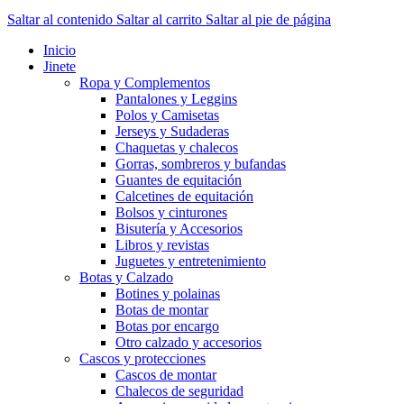
Saltar al contenido
Saltar al carrito
Saltar al pie de página
Inicio
Jinete
Ropa y Complementos
Pantalones y Leggins
Polos y Camisetas
Jerseys y Sudaderas
Chaquetas y chalecos
Gorras, sombreros y bufandas
Guantes de equitación
Calcetines de equitación
Bolsos y cinturones
Bisutería y Accesorios
Libros y revistas
Juguetes y entretenimiento
Botas y Calzado
Botines y polainas
Botas de montar
Botas por encargo
Otro calzado y accesorios
Cascos y protecciones
Cascos de montar
Chalecos de seguridad