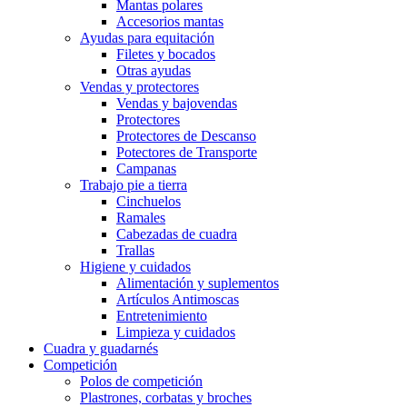
Mantas polares
Accesorios mantas
Ayudas para equitación
Filetes y bocados
Otras ayudas
Vendas y protectores
Vendas y bajovendas
Protectores
Protectores de Descanso
Potectores de Transporte
Campanas
Trabajo pie a tierra
Cinchuelos
Ramales
Cabezadas de cuadra
Trallas
Higiene y cuidados
Alimentación y suplementos
Artículos Antimoscas
Entretenimiento
Limpieza y cuidados
Cuadra y guadarnés
Competición
Polos de competición
Plastrones, corbatas y broches