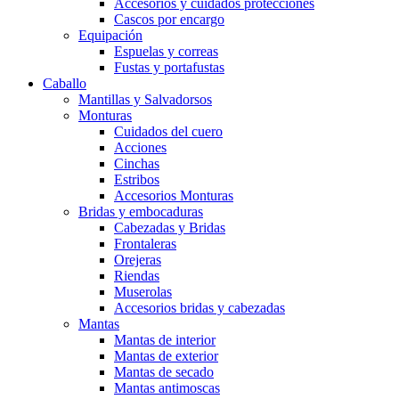
Accesorios y cuidados protecciones
Cascos por encargo
Equipación
Espuelas y correas
Fustas y portafustas
Caballo
Mantillas y Salvadorsos
Monturas
Cuidados del cuero
Acciones
Cinchas
Estribos
Accesorios Monturas
Bridas y embocaduras
Cabezadas y Bridas
Frontaleras
Orejeras
Riendas
Muserolas
Accesorios bridas y cabezadas
Mantas
Mantas de interior
Mantas de exterior
Mantas de secado
Mantas antimoscas