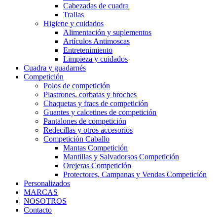
Cabezadas de cuadra
Trallas
Higiene y cuidados
Alimentación y suplementos
Artículos Antimoscas
Entretenimiento
Limpieza y cuidados
Cuadra y guadarnés
Competición
Polos de competición
Plastrones, corbatas y broches
Chaquetas y fracs de competición
Guantes y calcetines de competición
Pantalones de competición
Redecillas y otros accesorios
Competición Caballo
Mantas Competición
Mantillas y Salvadorsos Competición
Orejeras Competición
Protectores, Campanas y Vendas Competición
Personalizados
MARCAS
NOSOTROS
Contacto