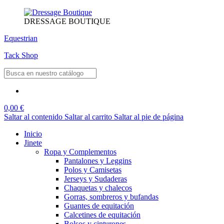
DRESSAGE BOUTIQUE
Equestrian
Tack Shop
0,00 €
Saltar al contenido
Saltar al carrito
Saltar al pie de página
Inicio
Jinete
Ropa y Complementos
Pantalones y Leggins
Polos y Camisetas
Jerseys y Sudaderas
Chaquetas y chalecos
Gorras, sombreros y bufandas
Guantes de equitación
Calcetines de equitación
Bolsos y cinturones