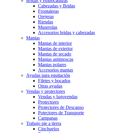
Bridas y embocaduras
Cabezadas y Bridas
Frontaleras
Orejeras
Riendas
Muserolas
Accesorios bridas y cabezadas
Mantas
Mantas de interior
Mantas de exterior
Mantas de secado
Mantas antimoscas
Mantas polares
Accesorios mantas
Ayudas para equitación
Filetes y bocados
Otras ayudas
Vendas y protectores
Vendas y bajovendas
Protectores
Protectores de Descanso
Potectores de Transporte
Campanas
Trabajo pie a tierra
Cinchuelos