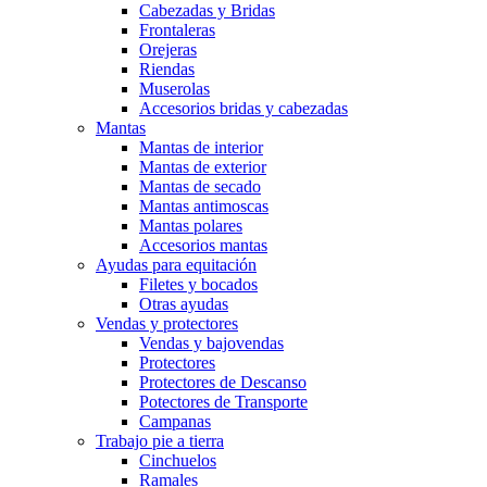
Cabezadas y Bridas
Frontaleras
Orejeras
Riendas
Muserolas
Accesorios bridas y cabezadas
Mantas
Mantas de interior
Mantas de exterior
Mantas de secado
Mantas antimoscas
Mantas polares
Accesorios mantas
Ayudas para equitación
Filetes y bocados
Otras ayudas
Vendas y protectores
Vendas y bajovendas
Protectores
Protectores de Descanso
Potectores de Transporte
Campanas
Trabajo pie a tierra
Cinchuelos
Ramales