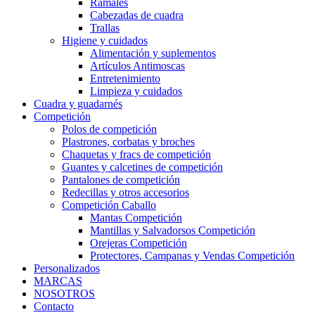
Ramales
Cabezadas de cuadra
Trallas
Higiene y cuidados
Alimentación y suplementos
Artículos Antimoscas
Entretenimiento
Limpieza y cuidados
Cuadra y guadarnés
Competición
Polos de competición
Plastrones, corbatas y broches
Chaquetas y fracs de competición
Guantes y calcetines de competición
Pantalones de competición
Redecillas y otros accesorios
Competición Caballo
Mantas Competición
Mantillas y Salvadorsos Competición
Orejeras Competición
Protectores, Campanas y Vendas Competición
Personalizados
MARCAS
NOSOTROS
Contacto