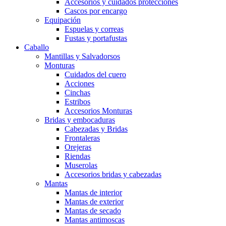
Accesorios y cuidados protecciones
Cascos por encargo
Equipación
Espuelas y correas
Fustas y portafustas
Caballo
Mantillas y Salvadorsos
Monturas
Cuidados del cuero
Acciones
Cinchas
Estribos
Accesorios Monturas
Bridas y embocaduras
Cabezadas y Bridas
Frontaleras
Orejeras
Riendas
Muserolas
Accesorios bridas y cabezadas
Mantas
Mantas de interior
Mantas de exterior
Mantas de secado
Mantas antimoscas