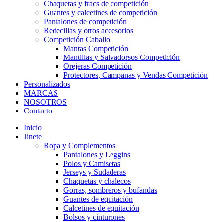
Chaquetas y fracs de competición
Guantes y calcetines de competición
Pantalones de competición
Redecillas y otros accesorios
Competición Caballo
Mantas Competición
Mantillas y Salvadorsos Competición
Orejeras Competición
Protectores, Campanas y Vendas Competición
Personalizados
MARCAS
NOSOTROS
Contacto
Inicio
Jinete
Ropa y Complementos
Pantalones y Leggins
Polos y Camisetas
Jerseys y Sudaderas
Chaquetas y chalecos
Gorras, sombreros y bufandas
Guantes de equitación
Calcetines de equitación
Bolsos y cinturones