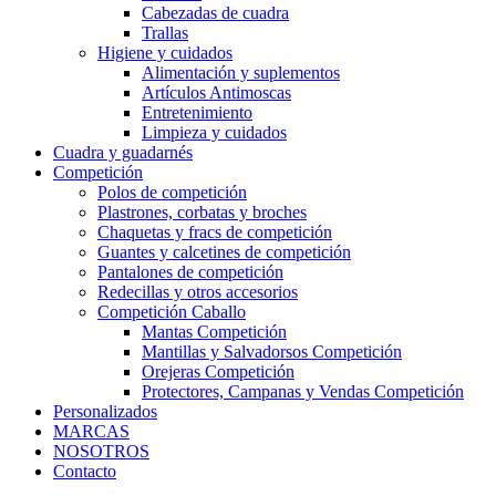
Cabezadas de cuadra
Trallas
Higiene y cuidados
Alimentación y suplementos
Artículos Antimoscas
Entretenimiento
Limpieza y cuidados
Cuadra y guadarnés
Competición
Polos de competición
Plastrones, corbatas y broches
Chaquetas y fracs de competición
Guantes y calcetines de competición
Pantalones de competición
Redecillas y otros accesorios
Competición Caballo
Mantas Competición
Mantillas y Salvadorsos Competición
Orejeras Competición
Protectores, Campanas y Vendas Competición
Personalizados
MARCAS
NOSOTROS
Contacto