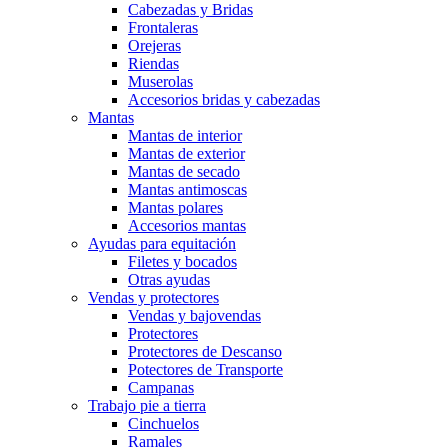
Cabezadas y Bridas
Frontaleras
Orejeras
Riendas
Muserolas
Accesorios bridas y cabezadas
Mantas
Mantas de interior
Mantas de exterior
Mantas de secado
Mantas antimoscas
Mantas polares
Accesorios mantas
Ayudas para equitación
Filetes y bocados
Otras ayudas
Vendas y protectores
Vendas y bajovendas
Protectores
Protectores de Descanso
Potectores de Transporte
Campanas
Trabajo pie a tierra
Cinchuelos
Ramales