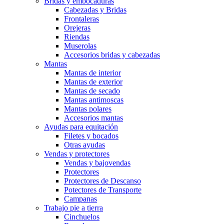
Bridas y embocaduras
Cabezadas y Bridas
Frontaleras
Orejeras
Riendas
Muserolas
Accesorios bridas y cabezadas
Mantas
Mantas de interior
Mantas de exterior
Mantas de secado
Mantas antimoscas
Mantas polares
Accesorios mantas
Ayudas para equitación
Filetes y bocados
Otras ayudas
Vendas y protectores
Vendas y bajovendas
Protectores
Protectores de Descanso
Potectores de Transporte
Campanas
Trabajo pie a tierra
Cinchuelos