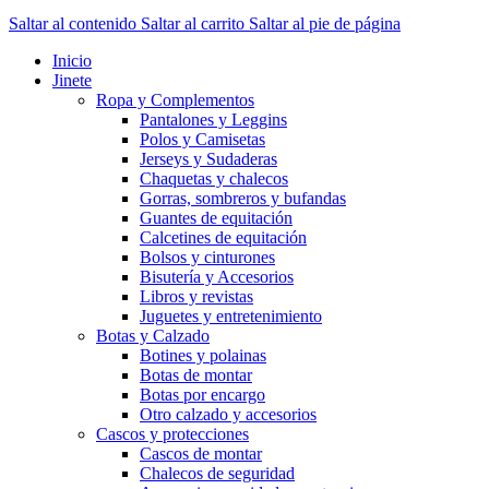
Saltar al contenido
Saltar al carrito
Saltar al pie de página
Inicio
Jinete
Ropa y Complementos
Pantalones y Leggins
Polos y Camisetas
Jerseys y Sudaderas
Chaquetas y chalecos
Gorras, sombreros y bufandas
Guantes de equitación
Calcetines de equitación
Bolsos y cinturones
Bisutería y Accesorios
Libros y revistas
Juguetes y entretenimiento
Botas y Calzado
Botines y polainas
Botas de montar
Botas por encargo
Otro calzado y accesorios
Cascos y protecciones
Cascos de montar
Chalecos de seguridad