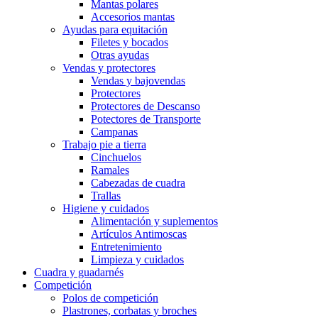
Mantas polares
Accesorios mantas
Ayudas para equitación
Filetes y bocados
Otras ayudas
Vendas y protectores
Vendas y bajovendas
Protectores
Protectores de Descanso
Potectores de Transporte
Campanas
Trabajo pie a tierra
Cinchuelos
Ramales
Cabezadas de cuadra
Trallas
Higiene y cuidados
Alimentación y suplementos
Artículos Antimoscas
Entretenimiento
Limpieza y cuidados
Cuadra y guadarnés
Competición
Polos de competición
Plastrones, corbatas y broches