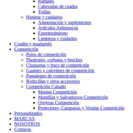
Ramales
Cabezadas de cuadra
Trallas
Higiene y cuidados
Alimentación y suplementos
Artículos Antimoscas
Entretenimiento
Limpieza y cuidados
Cuadra y guadarnés
Competición
Polos de competición
Plastrones, corbatas y broches
Chaquetas y fracs de competición
Guantes y calcetines de competición
Pantalones de competición
Redecillas y otros accesorios
Competición Caballo
Mantas Competición
Mantillas y Salvadorsos Competición
Orejeras Competición
Protectores, Campanas y Vendas Competición
Personalizados
MARCAS
NOSOTROS
Contacto