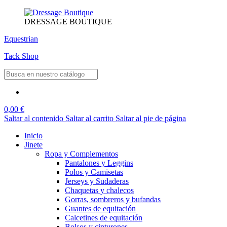
DRESSAGE BOUTIQUE
Equestrian
Tack Shop
0,00 €
Saltar al contenido
Saltar al carrito
Saltar al pie de página
Inicio
Jinete
Ropa y Complementos
Pantalones y Leggins
Polos y Camisetas
Jerseys y Sudaderas
Chaquetas y chalecos
Gorras, sombreros y bufandas
Guantes de equitación
Calcetines de equitación
Bolsos y cinturones