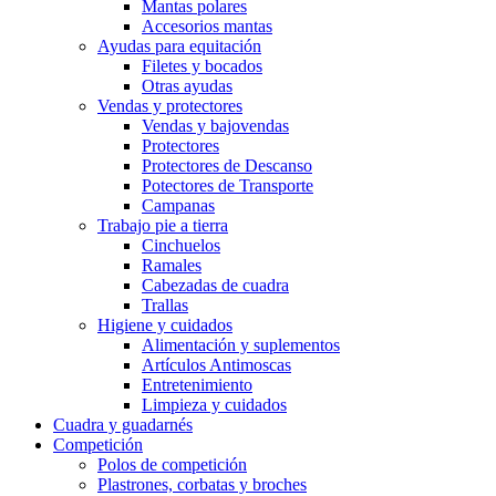
Mantas polares
Accesorios mantas
Ayudas para equitación
Filetes y bocados
Otras ayudas
Vendas y protectores
Vendas y bajovendas
Protectores
Protectores de Descanso
Potectores de Transporte
Campanas
Trabajo pie a tierra
Cinchuelos
Ramales
Cabezadas de cuadra
Trallas
Higiene y cuidados
Alimentación y suplementos
Artículos Antimoscas
Entretenimiento
Limpieza y cuidados
Cuadra y guadarnés
Competición
Polos de competición
Plastrones, corbatas y broches