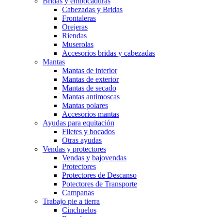
Bridas y embocaduras
Cabezadas y Bridas
Frontaleras
Orejeras
Riendas
Muserolas
Accesorios bridas y cabezadas
Mantas
Mantas de interior
Mantas de exterior
Mantas de secado
Mantas antimoscas
Mantas polares
Accesorios mantas
Ayudas para equitación
Filetes y bocados
Otras ayudas
Vendas y protectores
Vendas y bajovendas
Protectores
Protectores de Descanso
Potectores de Transporte
Campanas
Trabajo pie a tierra
Cinchuelos