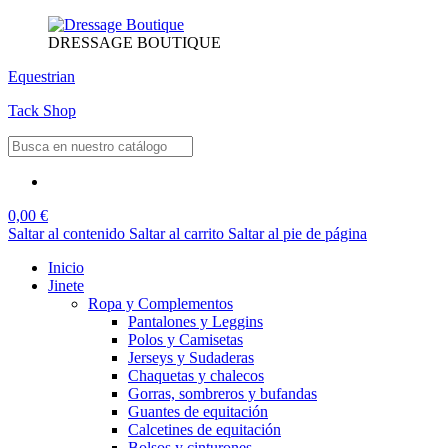
DRESSAGE BOUTIQUE
Equestrian
Tack Shop
0,00 €
Saltar al contenido
Saltar al carrito
Saltar al pie de página
Inicio
Jinete
Ropa y Complementos
Pantalones y Leggins
Polos y Camisetas
Jerseys y Sudaderas
Chaquetas y chalecos
Gorras, sombreros y bufandas
Guantes de equitación
Calcetines de equitación
Bolsos y cinturones