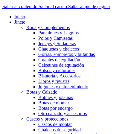
Saltar al contenido
Saltar al carrito
Saltar al pie de página
Inicio
Jinete
Ropa y Complementos
Pantalones y Leggins
Polos y Camisetas
Jerseys y Sudaderas
Chaquetas y chalecos
Gorras, sombreros y bufandas
Guantes de equitación
Calcetines de equitación
Bolsos y cinturones
Bisutería y Accesorios
Libros y revistas
Juguetes y entretenimiento
Botas y Calzado
Botines y polainas
Botas de montar
Botas por encargo
Otro calzado y accesorios
Cascos y protecciones
Cascos de montar
Chalecos de seguridad