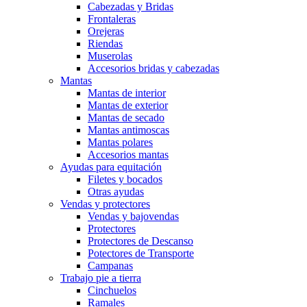
Cabezadas y Bridas
Frontaleras
Orejeras
Riendas
Muserolas
Accesorios bridas y cabezadas
Mantas
Mantas de interior
Mantas de exterior
Mantas de secado
Mantas antimoscas
Mantas polares
Accesorios mantas
Ayudas para equitación
Filetes y bocados
Otras ayudas
Vendas y protectores
Vendas y bajovendas
Protectores
Protectores de Descanso
Potectores de Transporte
Campanas
Trabajo pie a tierra
Cinchuelos
Ramales