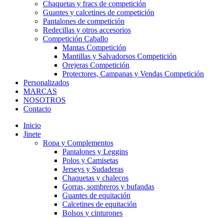
Chaquetas y fracs de competición
Guantes y calcetines de competición
Pantalones de competición
Redecillas y otros accesorios
Competición Caballo
Mantas Competición
Mantillas y Salvadorsos Competición
Orejeras Competición
Protectores, Campanas y Vendas Competición
Personalizados
MARCAS
NOSOTROS
Contacto
Inicio
Jinete
Ropa y Complementos
Pantalones y Leggins
Polos y Camisetas
Jerseys y Sudaderas
Chaquetas y chalecos
Gorras, sombreros y bufandas
Guantes de equitación
Calcetines de equitación
Bolsos y cinturones