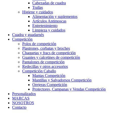
Cabezadas de cuadra
Trallas
Higiene y cuidados
Alimentación y suplementos
Artículos Antimoscas
Entretenimiento
Limpieza y cuidados
Cuadra y guadarnés
Competición
Polos de competición
Plastrones, corbatas y broches
Chaquetas y fracs de competición
Guantes y calcetines de competición
Pantalones de competición
Redecillas y otros accesorios
Competición Caballo
Mantas Competición
Mantillas y Salvadorsos Competición
Orejeras Competición
Protectores, Campanas y Vendas Competición
Personalizados
MARCAS
NOSOTROS
Contacto