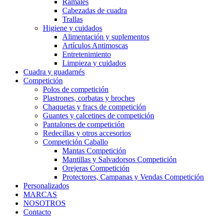
Ramales
Cabezadas de cuadra
Trallas
Higiene y cuidados
Alimentación y suplementos
Artículos Antimoscas
Entretenimiento
Limpieza y cuidados
Cuadra y guadarnés
Competición
Polos de competición
Plastrones, corbatas y broches
Chaquetas y fracs de competición
Guantes y calcetines de competición
Pantalones de competición
Redecillas y otros accesorios
Competición Caballo
Mantas Competición
Mantillas y Salvadorsos Competición
Orejeras Competición
Protectores, Campanas y Vendas Competición
Personalizados
MARCAS
NOSOTROS
Contacto