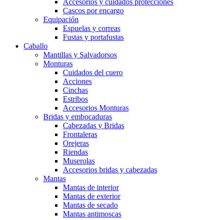
Accesorios y cuidados protecciones
Cascos por encargo
Equipación
Espuelas y correas
Fustas y portafustas
Caballo
Mantillas y Salvadorsos
Monturas
Cuidados del cuero
Acciones
Cinchas
Estribos
Accesorios Monturas
Bridas y embocaduras
Cabezadas y Bridas
Frontaleras
Orejeras
Riendas
Muserolas
Accesorios bridas y cabezadas
Mantas
Mantas de interior
Mantas de exterior
Mantas de secado
Mantas antimoscas