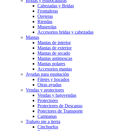
Bridas y embocaduras
Cabezadas y Bridas
Frontaleras
Orejeras
Riendas
Muserolas
Accesorios bridas y cabezadas
Mantas
Mantas de interior
Mantas de exterior
Mantas de secado
Mantas antimoscas
Mantas polares
Accesorios mantas
Ayudas para equitación
Filetes y bocados
Otras ayudas
Vendas y protectores
Vendas y bajovendas
Protectores
Protectores de Descanso
Potectores de Transporte
Campanas
Trabajo pie a tierra
Cinchuelos