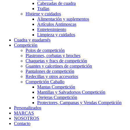
Cabezadas de cuadra
Trallas
Higiene y cuidados
Alimentación y suplementos
Artículos Antimoscas
Entretenimiento
Limpieza y cuidados
Cuadra y guadarnés
Competición
Polos de competición
Plastrones, corbatas y broches
Chaquetas y fracs de competición
Guantes y calcetines de competición
Pantalones de competición
Redecillas y otros accesorios
Competición Caballo
Mantas Competición
Mantillas y Salvadorsos Competición
Orejeras Competición
Protectores, Campanas y Vendas Competición
Personalizados
MARCAS
NOSOTROS
Contacto