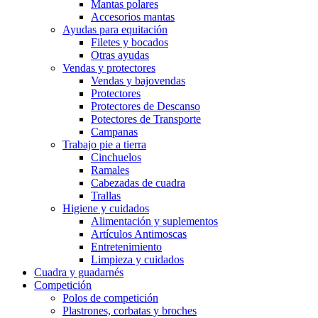
Mantas polares
Accesorios mantas
Ayudas para equitación
Filetes y bocados
Otras ayudas
Vendas y protectores
Vendas y bajovendas
Protectores
Protectores de Descanso
Potectores de Transporte
Campanas
Trabajo pie a tierra
Cinchuelos
Ramales
Cabezadas de cuadra
Trallas
Higiene y cuidados
Alimentación y suplementos
Artículos Antimoscas
Entretenimiento
Limpieza y cuidados
Cuadra y guadarnés
Competición
Polos de competición
Plastrones, corbatas y broches