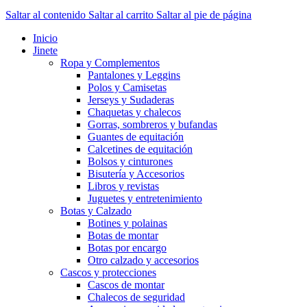
Saltar al contenido
Saltar al carrito
Saltar al pie de página
Inicio
Jinete
Ropa y Complementos
Pantalones y Leggins
Polos y Camisetas
Jerseys y Sudaderas
Chaquetas y chalecos
Gorras, sombreros y bufandas
Guantes de equitación
Calcetines de equitación
Bolsos y cinturones
Bisutería y Accesorios
Libros y revistas
Juguetes y entretenimiento
Botas y Calzado
Botines y polainas
Botas de montar
Botas por encargo
Otro calzado y accesorios
Cascos y protecciones
Cascos de montar
Chalecos de seguridad