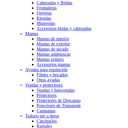
Cabezadas y Bridas
Frontaleras
Orejeras
Riendas
Muserolas
Accesorios bridas y cabezadas
Mantas
Mantas de interior
Mantas de exterior
Mantas de secado
Mantas antimoscas
Mantas polares
Accesorios mantas
Ayudas para equitación
Filetes y bocados
Otras ayudas
Vendas y protectores
Vendas y bajovendas
Protectores
Protectores de Descanso
Potectores de Transporte
Campanas
Trabajo pie a tierra
Cinchuelos
Ramales