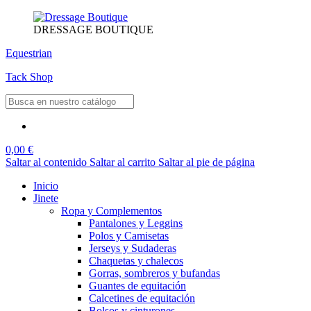
DRESSAGE BOUTIQUE
Equestrian
Tack Shop
0,00 €
Saltar al contenido
Saltar al carrito
Saltar al pie de página
Inicio
Jinete
Ropa y Complementos
Pantalones y Leggins
Polos y Camisetas
Jerseys y Sudaderas
Chaquetas y chalecos
Gorras, sombreros y bufandas
Guantes de equitación
Calcetines de equitación
Bolsos y cinturones