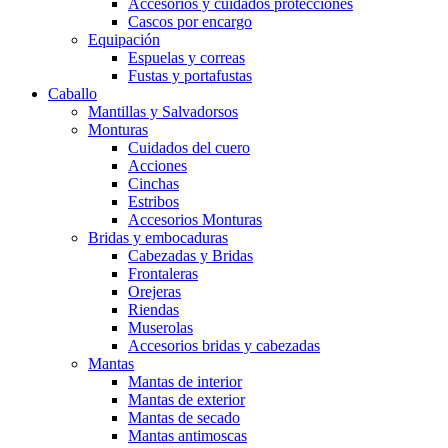
Accesorios y cuidados protecciones
Cascos por encargo
Equipación
Espuelas y correas
Fustas y portafustas
Caballo
Mantillas y Salvadorsos
Monturas
Cuidados del cuero
Acciones
Cinchas
Estribos
Accesorios Monturas
Bridas y embocaduras
Cabezadas y Bridas
Frontaleras
Orejeras
Riendas
Muserolas
Accesorios bridas y cabezadas
Mantas
Mantas de interior
Mantas de exterior
Mantas de secado
Mantas antimoscas