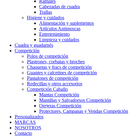
Ramales
Cabezadas de cuadra
Trallas
Higiene y cuidados
Alimentación y suplementos
Artículos Antimoscas
Entretenimiento
Limpieza y cuidados
Cuadra y guadarnés
Competición
Polos de competición
Plastrones, corbatas y broches
Chaquetas y fracs de competición
Guantes y calcetines de competición
Pantalones de competición
Redecillas y otros accesorios
Competición Caballo
Mantas Competición
Mantillas y Salvadorsos Competición
Orejeras Competición
Protectores, Campanas y Vendas Competición
Personalizados
MARCAS
NOSOTROS
Contacto