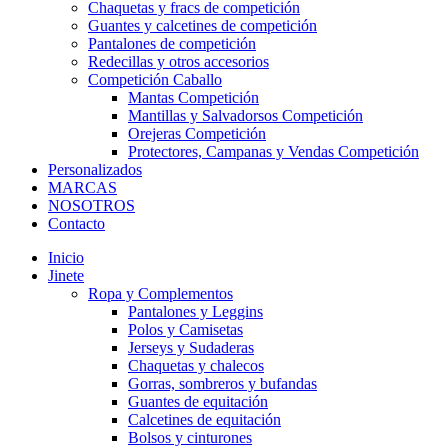
Chaquetas y fracs de competición
Guantes y calcetines de competición
Pantalones de competición
Redecillas y otros accesorios
Competición Caballo
Mantas Competición
Mantillas y Salvadorsos Competición
Orejeras Competición
Protectores, Campanas y Vendas Competición
Personalizados
MARCAS
NOSOTROS
Contacto
Inicio
Jinete
Ropa y Complementos
Pantalones y Leggins
Polos y Camisetas
Jerseys y Sudaderas
Chaquetas y chalecos
Gorras, sombreros y bufandas
Guantes de equitación
Calcetines de equitación
Bolsos y cinturones