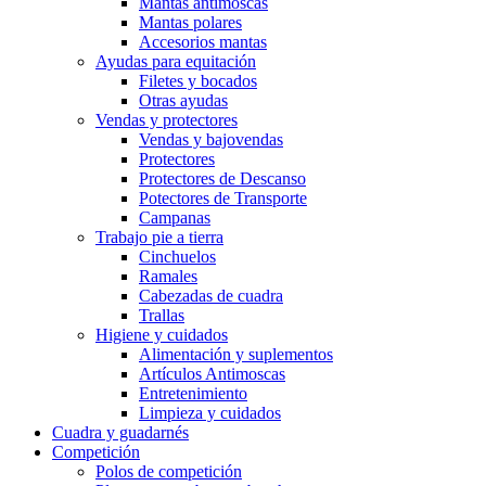
Mantas antimoscas
Mantas polares
Accesorios mantas
Ayudas para equitación
Filetes y bocados
Otras ayudas
Vendas y protectores
Vendas y bajovendas
Protectores
Protectores de Descanso
Potectores de Transporte
Campanas
Trabajo pie a tierra
Cinchuelos
Ramales
Cabezadas de cuadra
Trallas
Higiene y cuidados
Alimentación y suplementos
Artículos Antimoscas
Entretenimiento
Limpieza y cuidados
Cuadra y guadarnés
Competición
Polos de competición