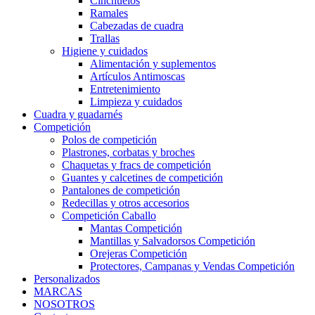
Cinchuelos
Ramales
Cabezadas de cuadra
Trallas
Higiene y cuidados
Alimentación y suplementos
Artículos Antimoscas
Entretenimiento
Limpieza y cuidados
Cuadra y guadarnés
Competición
Polos de competición
Plastrones, corbatas y broches
Chaquetas y fracs de competición
Guantes y calcetines de competición
Pantalones de competición
Redecillas y otros accesorios
Competición Caballo
Mantas Competición
Mantillas y Salvadorsos Competición
Orejeras Competición
Protectores, Campanas y Vendas Competición
Personalizados
MARCAS
NOSOTROS