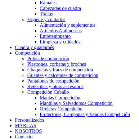
Ramales
Cabezadas de cuadra
Trallas
Higiene y cuidados
Alimentación y suplementos
Artículos Antimoscas
Entretenimiento
Limpieza y cuidados
Cuadra y guadarnés
Competición
Polos de competición
Plastrones, corbatas y broches
Chaquetas y fracs de competición
Guantes y calcetines de competición
Pantalones de competición
Redecillas y otros accesorios
Competición Caballo
Mantas Competición
Mantillas y Salvadorsos Competición
Orejeras Competición
Protectores, Campanas y Vendas Competición
Personalizados
MARCAS
NOSOTROS
Contacto