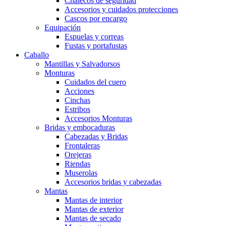
Chalecos de seguridad
Accesorios y cuidados protecciones
Cascos por encargo
Equipación
Espuelas y correas
Fustas y portafustas
Caballo
Mantillas y Salvadorsos
Monturas
Cuidados del cuero
Acciones
Cinchas
Estribos
Accesorios Monturas
Bridas y embocaduras
Cabezadas y Bridas
Frontaleras
Orejeras
Riendas
Muserolas
Accesorios bridas y cabezadas
Mantas
Mantas de interior
Mantas de exterior
Mantas de secado