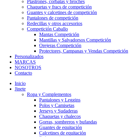
Plastrones, corbatas y broches
Chaquetas y fracs de competición
Guantes y calcetines de competición
Pantalones de competición
Redecillas y otros accesorios
Competición Caballo
Mantas Competición
Mantillas y Salvadorsos Competición
Orejeras Competición
Protectores, Campanas y Vendas Competición
Personalizados
MARCAS
NOSOTROS
Contacto
Inicio
Jinete
Ropa y Complementos
Pantalones y Leggins
Polos y Camisetas
Jerseys y Sudaderas
Chaquetas y chalecos
Gorras, sombreros y bufandas
Guantes de equitación
Calcetines de equitación