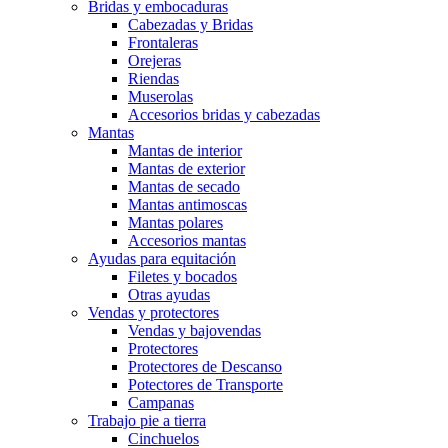
Bridas y embocaduras
Cabezadas y Bridas
Frontaleras
Orejeras
Riendas
Muserolas
Accesorios bridas y cabezadas
Mantas
Mantas de interior
Mantas de exterior
Mantas de secado
Mantas antimoscas
Mantas polares
Accesorios mantas
Ayudas para equitación
Filetes y bocados
Otras ayudas
Vendas y protectores
Vendas y bajovendas
Protectores
Protectores de Descanso
Potectores de Transporte
Campanas
Trabajo pie a tierra
Cinchuelos