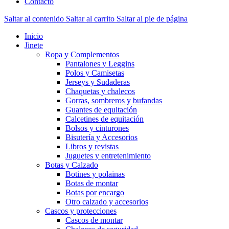
Contacto
Saltar al contenido
Saltar al carrito
Saltar al pie de página
Inicio
Jinete
Ropa y Complementos
Pantalones y Leggins
Polos y Camisetas
Jerseys y Sudaderas
Chaquetas y chalecos
Gorras, sombreros y bufandas
Guantes de equitación
Calcetines de equitación
Bolsos y cinturones
Bisutería y Accesorios
Libros y revistas
Juguetes y entretenimiento
Botas y Calzado
Botines y polainas
Botas de montar
Botas por encargo
Otro calzado y accesorios
Cascos y protecciones
Cascos de montar