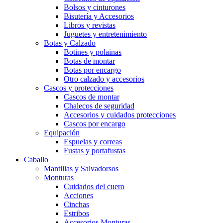
Bolsos y cinturones
Bisutería y Accesorios
Libros y revistas
Juguetes y entretenimiento
Botas y Calzado
Botines y polainas
Botas de montar
Botas por encargo
Otro calzado y accesorios
Cascos y protecciones
Cascos de montar
Chalecos de seguridad
Accesorios y cuidados protecciones
Cascos por encargo
Equipación
Espuelas y correas
Fustas y portafustas
Caballo
Mantillas y Salvadorsos
Monturas
Cuidados del cuero
Acciones
Cinchas
Estribos
Accesorios Monturas