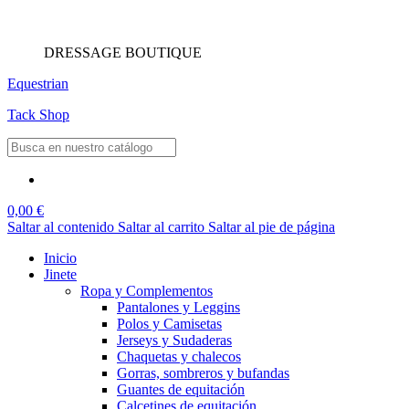
DRESSAGE BOUTIQUE
Equestrian
Tack Shop
0,00 €
Saltar al contenido
Saltar al carrito
Saltar al pie de página
Inicio
Jinete
Ropa y Complementos
Pantalones y Leggins
Polos y Camisetas
Jerseys y Sudaderas
Chaquetas y chalecos
Gorras, sombreros y bufandas
Guantes de equitación
Calcetines de equitación