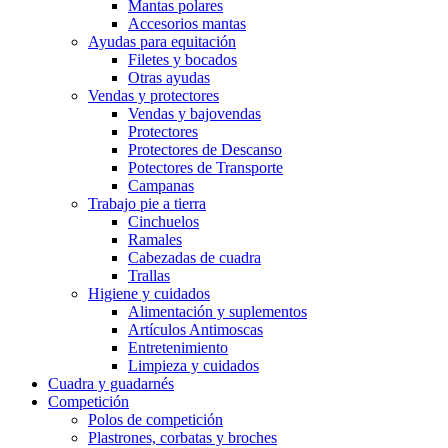
Mantas polares
Accesorios mantas
Ayudas para equitación
Filetes y bocados
Otras ayudas
Vendas y protectores
Vendas y bajovendas
Protectores
Protectores de Descanso
Potectores de Transporte
Campanas
Trabajo pie a tierra
Cinchuelos
Ramales
Cabezadas de cuadra
Trallas
Higiene y cuidados
Alimentación y suplementos
Artículos Antimoscas
Entretenimiento
Limpieza y cuidados
Cuadra y guadarnés
Competición
Polos de competición
Plastrones, corbatas y broches