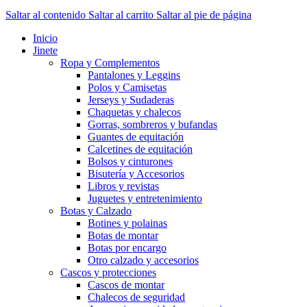
Saltar al contenido
Saltar al carrito
Saltar al pie de página
Inicio
Jinete
Ropa y Complementos
Pantalones y Leggins
Polos y Camisetas
Jerseys y Sudaderas
Chaquetas y chalecos
Gorras, sombreros y bufandas
Guantes de equitación
Calcetines de equitación
Bolsos y cinturones
Bisutería y Accesorios
Libros y revistas
Juguetes y entretenimiento
Botas y Calzado
Botines y polainas
Botas de montar
Botas por encargo
Otro calzado y accesorios
Cascos y protecciones
Cascos de montar
Chalecos de seguridad