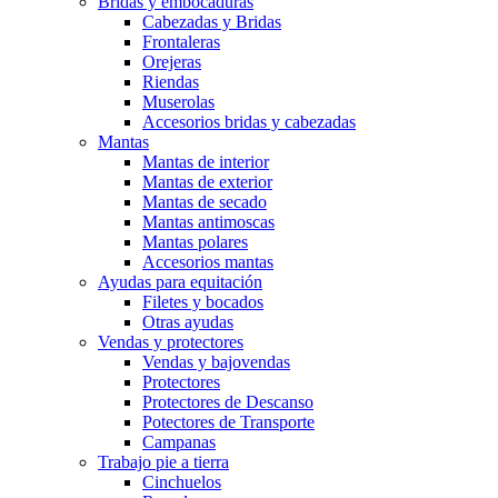
Bridas y embocaduras
Cabezadas y Bridas
Frontaleras
Orejeras
Riendas
Muserolas
Accesorios bridas y cabezadas
Mantas
Mantas de interior
Mantas de exterior
Mantas de secado
Mantas antimoscas
Mantas polares
Accesorios mantas
Ayudas para equitación
Filetes y bocados
Otras ayudas
Vendas y protectores
Vendas y bajovendas
Protectores
Protectores de Descanso
Potectores de Transporte
Campanas
Trabajo pie a tierra
Cinchuelos