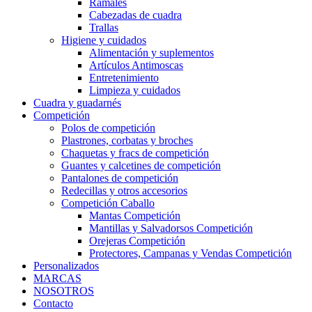
Ramales
Cabezadas de cuadra
Trallas
Higiene y cuidados
Alimentación y suplementos
Artículos Antimoscas
Entretenimiento
Limpieza y cuidados
Cuadra y guadarnés
Competición
Polos de competición
Plastrones, corbatas y broches
Chaquetas y fracs de competición
Guantes y calcetines de competición
Pantalones de competición
Redecillas y otros accesorios
Competición Caballo
Mantas Competición
Mantillas y Salvadorsos Competición
Orejeras Competición
Protectores, Campanas y Vendas Competición
Personalizados
MARCAS
NOSOTROS
Contacto