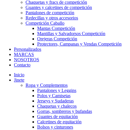
Chaquetas y fracs de competición
Guantes y calcetines de competición
Pantalones de competición
Redecillas y otros accesorios
Competición Caballo
Mantas Competición
Mantillas y Salvadorsos Competición
Orejeras Competición
Protectores, Campanas y Vendas Competición
Personalizados
MARCAS
NOSOTROS
Contacto
Inicio
Jinete
Ropa y Complementos
Pantalones y Leggins
Polos y Camisetas
Jerseys y Sudaderas
Chaquetas y chalecos
Gorras, sombreros y bufandas
Guantes de equitación
Calcetines de equitación
Bolsos y cinturones