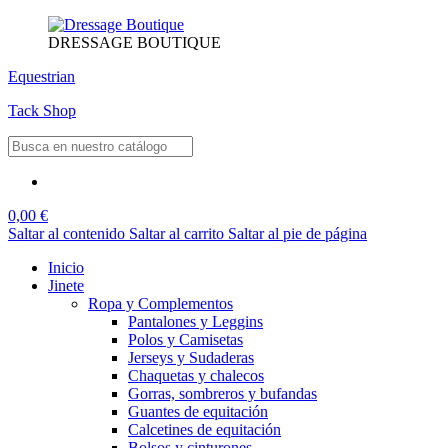
DRESSAGE BOUTIQUE
Equestrian
Tack Shop
0,00 €
Saltar al contenido
Saltar al carrito
Saltar al pie de página
Inicio
Jinete
Ropa y Complementos
Pantalones y Leggins
Polos y Camisetas
Jerseys y Sudaderas
Chaquetas y chalecos
Gorras, sombreros y bufandas
Guantes de equitación
Calcetines de equitación
Bolsos y cinturones