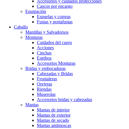
Accesorios y cuidados protecciones
Cascos por encargo
Equipación
Espuelas y correas
Fustas y portafustas
Caballo
Mantillas y Salvadorsos
Monturas
Cuidados del cuero
Acciones
Cinchas
Estribos
Accesorios Monturas
Bridas y embocaduras
Cabezadas y Bridas
Frontaleras
Orejeras
Riendas
Muserolas
Accesorios bridas y cabezadas
Mantas
Mantas de interior
Mantas de exterior
Mantas de secado
Mantas antimoscas