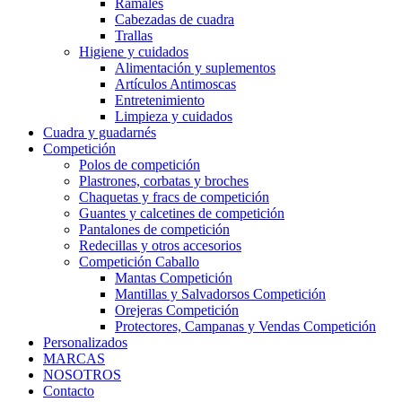
Ramales
Cabezadas de cuadra
Trallas
Higiene y cuidados
Alimentación y suplementos
Artículos Antimoscas
Entretenimiento
Limpieza y cuidados
Cuadra y guadarnés
Competición
Polos de competición
Plastrones, corbatas y broches
Chaquetas y fracs de competición
Guantes y calcetines de competición
Pantalones de competición
Redecillas y otros accesorios
Competición Caballo
Mantas Competición
Mantillas y Salvadorsos Competición
Orejeras Competición
Protectores, Campanas y Vendas Competición
Personalizados
MARCAS
NOSOTROS
Contacto