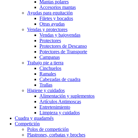
Mantas polares
Accesorios mantas
Ayudas para equitación
Filetes y bocados
Otras ayudas
Vendas y protectores
Vendas y bajovendas
Protectores
Protectores de Descanso
Potectores de Transporte
Campanas
Trabajo pie a tierra
Cinchuelos
Ramales
Cabezadas de cuadra
Trallas
Higiene y cuidados
Alimentación y suplementos
Artículos Antimoscas
Entretenimiento
Limpieza y cuidados
Cuadra y guadarnés
Competición
Polos de competición
Plastrones, corbatas y broches