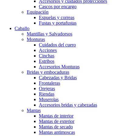
Accesorios y cuidados protecciones
Cascos por encargo
Equipación
Espuelas y correas
Fustas y portafustas
Caballo
Mantillas y Salvadorsos
Monturas
Cuidados del cuero
Acciones
Cinchas
Estribos
Accesorios Monturas
Bridas y embocaduras
Cabezadas y Bridas
Frontaleras
Orejeras
Riendas
Muserolas
Accesorios bridas y cabezadas
Mantas
Mantas de interior
Mantas de exterior
Mantas de secado
Mantas antimoscas