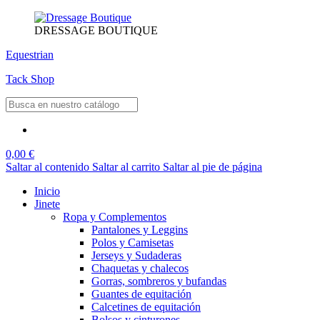
DRESSAGE BOUTIQUE
Equestrian
Tack Shop
0,00 €
Saltar al contenido
Saltar al carrito
Saltar al pie de página
Inicio
Jinete
Ropa y Complementos
Pantalones y Leggins
Polos y Camisetas
Jerseys y Sudaderas
Chaquetas y chalecos
Gorras, sombreros y bufandas
Guantes de equitación
Calcetines de equitación
Bolsos y cinturones