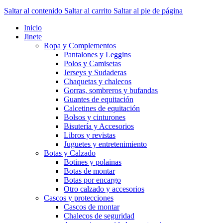
Saltar al contenido
Saltar al carrito
Saltar al pie de página
Inicio
Jinete
Ropa y Complementos
Pantalones y Leggins
Polos y Camisetas
Jerseys y Sudaderas
Chaquetas y chalecos
Gorras, sombreros y bufandas
Guantes de equitación
Calcetines de equitación
Bolsos y cinturones
Bisutería y Accesorios
Libros y revistas
Juguetes y entretenimiento
Botas y Calzado
Botines y polainas
Botas de montar
Botas por encargo
Otro calzado y accesorios
Cascos y protecciones
Cascos de montar
Chalecos de seguridad