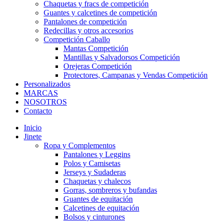
Chaquetas y fracs de competición
Guantes y calcetines de competición
Pantalones de competición
Redecillas y otros accesorios
Competición Caballo
Mantas Competición
Mantillas y Salvadorsos Competición
Orejeras Competición
Protectores, Campanas y Vendas Competición
Personalizados
MARCAS
NOSOTROS
Contacto
Inicio
Jinete
Ropa y Complementos
Pantalones y Leggins
Polos y Camisetas
Jerseys y Sudaderas
Chaquetas y chalecos
Gorras, sombreros y bufandas
Guantes de equitación
Calcetines de equitación
Bolsos y cinturones