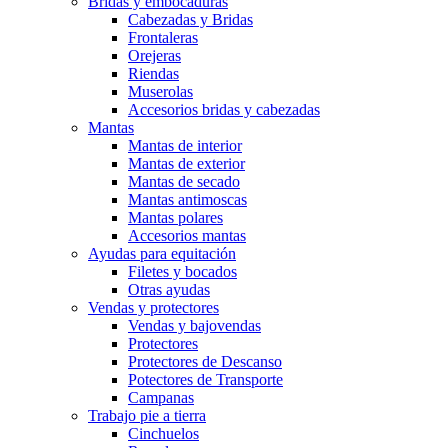
Bridas y embocaduras
Cabezadas y Bridas
Frontaleras
Orejeras
Riendas
Muserolas
Accesorios bridas y cabezadas
Mantas
Mantas de interior
Mantas de exterior
Mantas de secado
Mantas antimoscas
Mantas polares
Accesorios mantas
Ayudas para equitación
Filetes y bocados
Otras ayudas
Vendas y protectores
Vendas y bajovendas
Protectores
Protectores de Descanso
Potectores de Transporte
Campanas
Trabajo pie a tierra
Cinchuelos