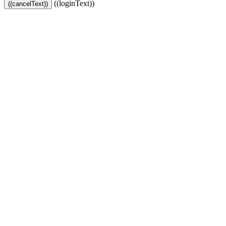
((loginText))
((cancelText))