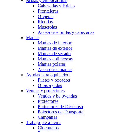
Bridas y embocaduras
Cabezadas y Bridas
Frontaleras
Orejeras
Riendas
Muserolas
Accesorios bridas y cabezadas
Mantas
Mantas de interior
Mantas de exterior
Mantas de secado
Mantas antimoscas
Mantas polares
Accesorios mantas
Ayudas para equitación
Filetes y bocados
Otras ayudas
Vendas y protectores
Vendas y bajovendas
Protectores
Protectores de Descanso
Potectores de Transporte
Campanas
Trabajo pie a tierra
Cinchuelos