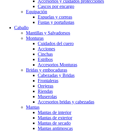
Accesorios y cuidados protecciones
Cascos por encargo
Equipación
Espuelas y correas
Fustas y portafustas
Caballo
Mantillas y Salvadorsos
Monturas
Cuidados del cuero
Acciones
Cinchas
Estribos
Accesorios Monturas
Bridas y embocaduras
Cabezadas y Bridas
Frontaleras
Orejeras
Riendas
Muserolas
Accesorios bridas y cabezadas
Mantas
Mantas de interior
Mantas de exterior
Mantas de secado
Mantas antimoscas