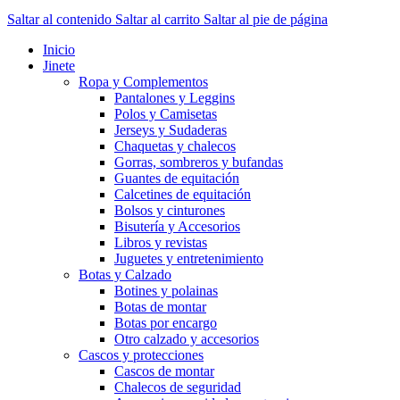
Saltar al contenido
Saltar al carrito
Saltar al pie de página
Inicio
Jinete
Ropa y Complementos
Pantalones y Leggins
Polos y Camisetas
Jerseys y Sudaderas
Chaquetas y chalecos
Gorras, sombreros y bufandas
Guantes de equitación
Calcetines de equitación
Bolsos y cinturones
Bisutería y Accesorios
Libros y revistas
Juguetes y entretenimiento
Botas y Calzado
Botines y polainas
Botas de montar
Botas por encargo
Otro calzado y accesorios
Cascos y protecciones
Cascos de montar
Chalecos de seguridad