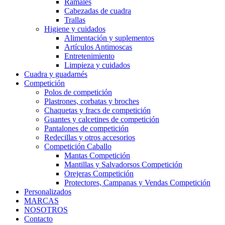
Ramales
Cabezadas de cuadra
Trallas
Higiene y cuidados
Alimentación y suplementos
Artículos Antimoscas
Entretenimiento
Limpieza y cuidados
Cuadra y guadarnés
Competición
Polos de competición
Plastrones, corbatas y broches
Chaquetas y fracs de competición
Guantes y calcetines de competición
Pantalones de competición
Redecillas y otros accesorios
Competición Caballo
Mantas Competición
Mantillas y Salvadorsos Competición
Orejeras Competición
Protectores, Campanas y Vendas Competición
Personalizados
MARCAS
NOSOTROS
Contacto