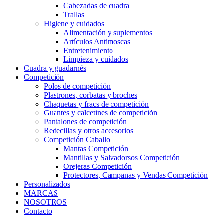
Cabezadas de cuadra
Trallas
Higiene y cuidados
Alimentación y suplementos
Artículos Antimoscas
Entretenimiento
Limpieza y cuidados
Cuadra y guadarnés
Competición
Polos de competición
Plastrones, corbatas y broches
Chaquetas y fracs de competición
Guantes y calcetines de competición
Pantalones de competición
Redecillas y otros accesorios
Competición Caballo
Mantas Competición
Mantillas y Salvadorsos Competición
Orejeras Competición
Protectores, Campanas y Vendas Competición
Personalizados
MARCAS
NOSOTROS
Contacto