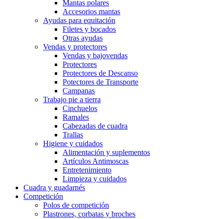
Mantas polares
Accesorios mantas
Ayudas para equitación
Filetes y bocados
Otras ayudas
Vendas y protectores
Vendas y bajovendas
Protectores
Protectores de Descanso
Potectores de Transporte
Campanas
Trabajo pie a tierra
Cinchuelos
Ramales
Cabezadas de cuadra
Trallas
Higiene y cuidados
Alimentación y suplementos
Artículos Antimoscas
Entretenimiento
Limpieza y cuidados
Cuadra y guadarnés
Competición
Polos de competición
Plastrones, corbatas y broches