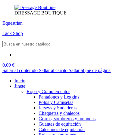
DRESSAGE BOUTIQUE
Equestrian
Tack Shop
0,00 €
Saltar al contenido
Saltar al carrito
Saltar al pie de página
Inicio
Jinete
Ropa y Complementos
Pantalones y Leggins
Polos y Camisetas
Jerseys y Sudaderas
Chaquetas y chalecos
Gorras, sombreros y bufandas
Guantes de equitación
Calcetines de equitación
Bolsos y cinturones