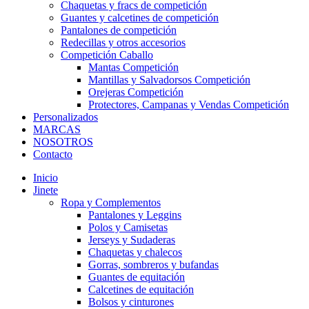
Chaquetas y fracs de competición
Guantes y calcetines de competición
Pantalones de competición
Redecillas y otros accesorios
Competición Caballo
Mantas Competición
Mantillas y Salvadorsos Competición
Orejeras Competición
Protectores, Campanas y Vendas Competición
Personalizados
MARCAS
NOSOTROS
Contacto
Inicio
Jinete
Ropa y Complementos
Pantalones y Leggins
Polos y Camisetas
Jerseys y Sudaderas
Chaquetas y chalecos
Gorras, sombreros y bufandas
Guantes de equitación
Calcetines de equitación
Bolsos y cinturones